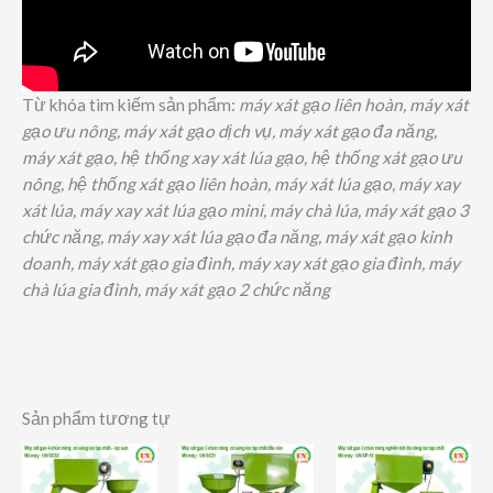
Từ khóa tìm kiếm sản phẩm:
máy xát gạo liên hoàn, máy xát
gạo ưu nông, máy xát gạo dịch vụ, máy xát gạo đa năng,
máy xát gạo, hệ thống xay xát lúa gạo, hệ thống xát gạo ưu
nông, hệ thống xát gạo liên hoàn, máy xát lúa gạo, máy xay
xát lúa, máy xay xát lúa gạo mini, máy chà lúa, máy xát gạo 3
chức năng, máy xay xát lúa gạo đa năng, máy xát gạo kinh
doanh, máy xát gạo gia đình, máy xay xát gạo gia đình, máy
chà lúa gia đình, máy xát gạo 2 chức năng
Sản phẩm tương tự