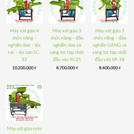
Máy xát gạo 4
Máy xát gạo 3
Máy xát gạo 3
chức năng –
chức năng – đầu
chức năng – đầu
nghiền dao – lọc
nghiền dao và
nghiền GANG và
rác – lọc sạn SC-
sàng lọc tạp chất
sàng lọc tạp chất
32
đầu vào SC21
đầu vào SP-18
10.200.000
₫
8.700.000
₫
8.400.000
₫
Máy xát gạo mini