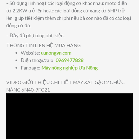
– Sử dụng linh hoạt các loại động cơ khác nhau: moto điện
từ 2,2KW trở lên hoặc các loại động cơ xăng từ 5HP trở
lên: giúp tiết kiệm thêm chi phí nếu bà con nào đã có các loại
động cơ đó.
– Đầy đủ phụ tùng phụ kiện.
THÔNG TIN LIÊN HỆ MUA HÀNG
Website:
uunongvn.com
Điện thoại/zalo:
0969477828
Fanpage:
Máy nông nghiệp Ưu Nông
VIDEO GIỚI THIỆU CHI TIẾT MÁY XÁT GẠO 2 CHỨC
NĂNG 6N40-9FC21