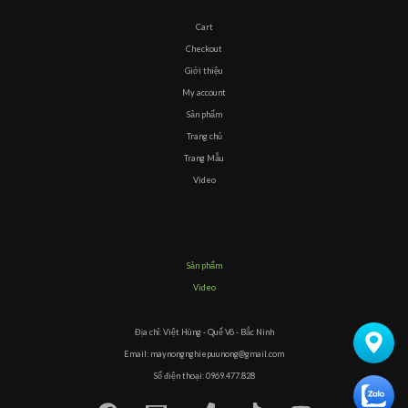
Cart
Checkout
Giới thiệu
My account
Sản phẩm
Trang chủ
Trang Mẫu
Video
Sản phẩm
Video
Địa chỉ: Việt Hùng - Quế Võ - Bắc Ninh
Email: maynongnghiepuunong@gmail.com
Số điện thoại: 0969.477.828