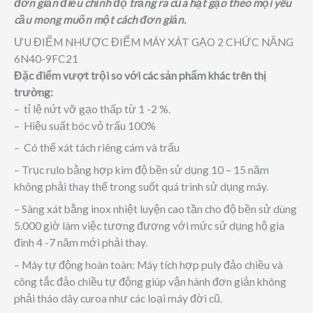
đơn giản điều chỉnh độ trắng ra của hạt gạo theo mọi yêu
cầu mong muốn một cách đơn giản.
ƯU ĐIỂM NHƯỢC ĐIỂM MÁY XÁT GẠO 2 CHỨC NĂNG
6N40-9FC21
Đặc điểm vượt trội so với các sản phẩm khác trên thị
trường:
– tỉ lệ nứt vỡ gạo thấp từ 1 -2 %.
– Hiệu suất bóc vỏ trấu 100%
– Có thể xát tách riêng cám và trấu
– Trục rulo bằng hợp kim độ bền sử dụng 10 – 15 năm
không phải thay thế trong suốt quá trình sử dụng máy.
– Sàng xát bằng inox nhiệt luyện cao tần cho độ bền sử dùng
5.000 giờ làm việc tương đương với mức sử dụng hộ gia
đinh 4 -7 năm mới phải thay.
– Máy tự động hoàn toàn: Máy tích hợp puly đảo chiều và
công tắc đảo chiều tự động giúp vận hành đơn giản không
phải tháo dây curoa như các loại máy đời cũ.