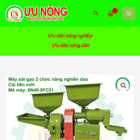
Nhảy
tới
Tìm
nội
kiếm
dung
Ưu tiên nông nghiệp
Ưu tiên nông dân