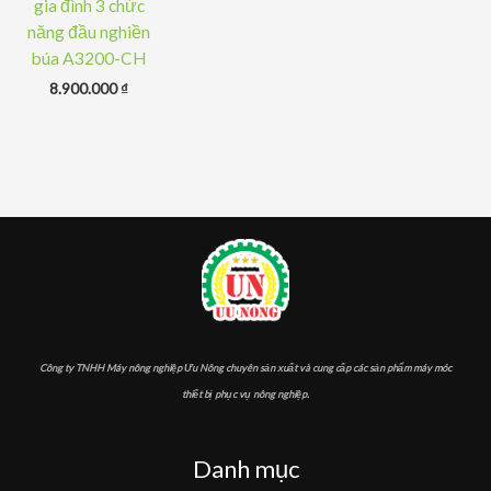
gia đình 3 chức
năng đầu nghiền
búa A3200-CH
8.900.000
₫
Công ty TNHH Máy nông nghiệp Ưu Nông chuyên sản xuất và cung cấp các sản phẩm máy móc
thiết bị phục vụ nông nghiệp.
Danh mục