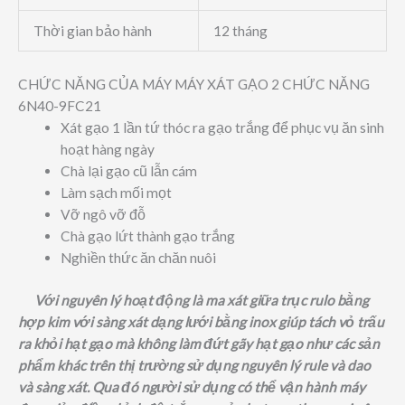
Thời gian bảo hành
12 tháng
CHỨC NĂNG CỦA MÁY MÁY XÁT GẠO 2 CHỨC NĂNG
6N40-9FC21
Xát gạo 1 lần tứ thóc ra gạo trắng để phục vụ ăn sinh
hoạt hàng ngày
Chà lại gạo cũ lẫn cám
Làm sạch mối mọt
Vỡ ngô vỡ đỗ
Chà gạo lứt thành gạo trắng
Nghiền thức ăn chăn nuôi
Với nguyên lý hoạt động là ma xát giữa trục rulo bằng
hợp kim với sàng xát dạng lưới bằng inox giúp tách vỏ trấu
ra khỏi hạt gạo mà không làm đứt gãy hạt gạo như các sản
phẩm khác trên thị trường sử dụng nguyên lý rule và dao
và sàng xát. Qua đó người sử dụng có thể vận hành máy