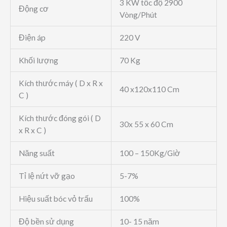
3 KW tốc độ 2900
Động cơ
Vòng/Phút
Điện áp
220 V
Khối lượng
70 Kg
Kích thước máy ( D x R x
40 x120x110 Cm
C )
Kích thước đóng gói ( D
30x 55 x 60 Cm
x R x C )
Năng suất
100 – 150Kg/Giờ
Tỉ lệ nứt vỡ gạo
5-7%
Hiệu suất bóc vỏ trấu
100%
Độ bền sử dụng
10- 15 năm