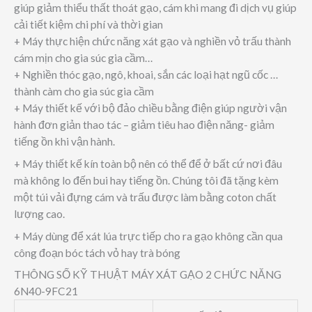
giúp giảm thiểu thất thoát gạo, cám khi mang đi dịch vụ giúp
cải tiết kiệm chi phí và thời gian
+ Máy thực hiện chức năng xát gạo và nghiền vỏ trấu thành
cám mịn cho gia súc gia cầm…
+ Nghiền thóc gạo, ngô, khoai, sắn các loại hạt ngũ cốc …
thành càm cho gia súc gia cầm
+ Máy thiết kế với bộ đảo chiều bằng điện giúp người vận
hành đơn giản thao tác – giảm tiêu hao điện năng- giảm
tiếng ồn khi vận hành.
+ Máy thiết kế kín toàn bộ nên có thể để ở bất cứ nơi đâu
mà không lo đến bui hay tiếng ồn. Chúng tôi đã tặng kèm
một túi vải đựng cám và trấu được làm bằng coton chất
lượng cao.
+ Máy dùng để xát lúa trực tiếp cho ra gạo không cần qua
công đoạn bóc tách vỏ hay trà bóng
THÔNG SỐ KỸ THUẬT MÁY XÁT GẠO 2 CHỨC NĂNG
6N40-9FC21