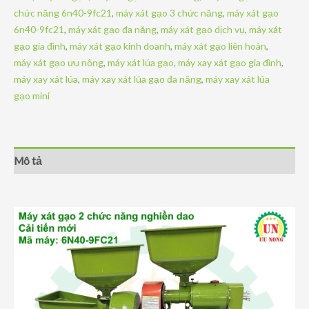
năng
chức năng 6n40-9fc21
,
máy xát gạo 3 chức năng
,
máy xát gạo
6N40-
6n40-9fc21
,
máy xát gạo đa năng
,
máy xát gạo dịch vụ
,
máy xát
9FC21
gạo gia đình
,
máy xát gạo kinh doanh
,
máy xát gạo liên hoàn
,
đầu
máy xát gạo ưu nông
,
máy xát lúa gạo
,
máy xay xát gạo gia đình
,
nghiền
máy xay xát lúa
,
máy xay xát lúa gạo đa năng
,
máy xay xát lúa
dao
gạo mini
số
lượng
Mô tả