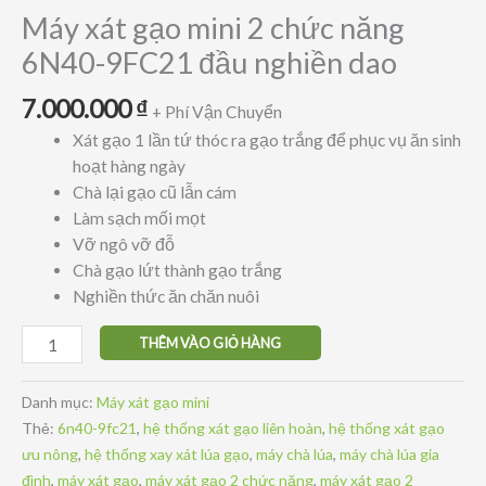
Máy xát gạo mini 2 chức năng
6N40-9FC21 đầu nghiền dao
7.000.000
₫
+ Phí Vận Chuyển
Xát gạo 1 lần tứ thóc ra gạo trắng để phục vụ ăn sinh
hoạt hàng ngày
Chà lại gạo cũ lẫn cám
Làm sạch mối mọt
Vỡ ngô vỡ đỗ
Chà gạo lứt thành gạo trắng
Nghiền thức ăn chăn nuôi
Máy
THÊM VÀO GIỎ HÀNG
xát
gạo
Danh mục:
Máy xát gạo mini
mini
Thẻ:
6n40-9fc21
,
hệ thống xát gạo liên hoàn
,
hệ thống xát gạo
2
ưu nông
,
hệ thống xay xát lúa gạo
,
máy chà lúa
,
máy chà lúa gia
chức
đình
,
máy xát gạo
,
máy xát gạo 2 chức năng
,
máy xát gạo 2