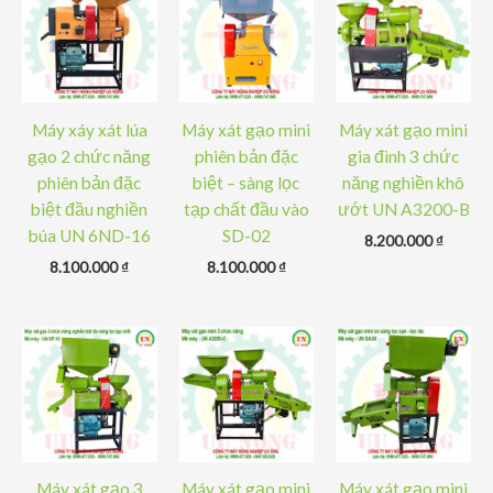
Máy xáy xát lúa
Máy xát gạo mini
Máy xát gạo mini
gạo 2 chức năng
phiên bản đặc
gia đình 3 chức
phiên bản đặc
biệt – sàng lọc
năng nghiền khô
biệt đầu nghiền
tạp chất đầu vào
ướt UN A3200-B
búa UN 6ND-16
SD-02
8.200.000
₫
8.100.000
₫
8.100.000
₫
Máy xát gạo 3
Máy xát gạo mini
Máy xát gạo mini