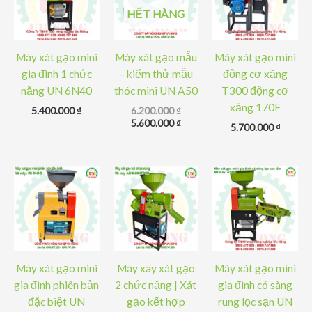
HẾT HÀNG
Máy xát gạo mini
Máy xát gạo mẫu
Máy xát gạo mini
gia đình 1 chức
– kiểm thử mẫu
động cơ xăng
năng UN 6N40
thóc mini UN A50
T300 động cơ
xăng 170F
Giá
5.400.000
₫
6.200.000
₫
gốc
Giá
5.600.000
₫
5.700.000
₫
là:
hiện
6.200.000 ₫.
tại
là:
5.600.000 ₫.
Máy xát gạo mini
Máy xay xát gạo
Máy xát gạo mini
gia đình phiên bản
2 chức năng | Xát
gia đình có sàng
đặc biệt UN
gạo kết hợp
rung lọc sạn UN