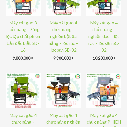
Máy xát gạo 3
Máy xát gạo 4
Máy xát gạo 4
chức năng – Sàng
chức năng –
chức năng –
lọc tạp chất phiên
nghiền bột đa
nghiền dao – lọc
bản đặc biệt SD-
năng – lọc rác –
rác – lọc sạn SC-
16
lọc sạn SB-32
32
9.800.000
₫
9.900.000
₫
10.200.000
₫
Máy xát gạo 4
Máy xát gạo 4
Máy xát gạo 4
chức năng –
chức năng nghiền
chức năng PHIÊN