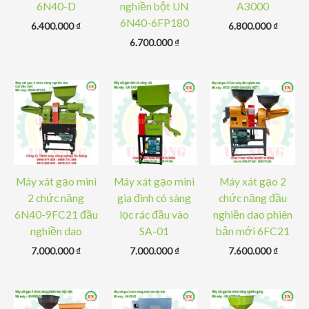
6N40-D
nghiền bột UN
A3000
6N40-6FP180
6.400.000
₫
6.800.000
₫
6.700.000
₫
Máy xát gạo mini
Máy xát gạo mini
Máy xát gạo 2
2 chức năng
gia đình có sàng
chức năng đầu
6N40-9FC21 đầu
lọc rác đầu vào
nghiền dao phiên
nghiền dao
SA-01
bản mới 6FC21
7.000.000
₫
7.000.000
₫
7.600.000
₫