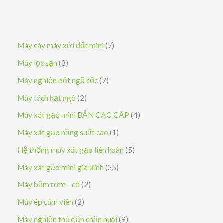
7
Máy cày máy xới đất mini
7
s
3
Máy lọc sạn
3
ả
s
7
Máy nghiền bột ngũ cốc
7
n
ả
s
2
Máy tách hạt ngô
2
p
n
ả
s
4
Máy xát gạo mini BẢN CAO CẤP
4
h
p
n
ả
s
1
Máy xát gạo năng suất cao
1
ẩ
h
p
n
ả
s
5
Hệ thống máy xát gạo liên hoàn
5
m
ẩ
h
p
n
ả
s
3
Máy xát gạo mini gia đình
35
m
ẩ
h
p
n
ả
5
2
Máy băm rơm - cỏ
2
m
ẩ
h
p
n
s
s
2
Máy ép cám viên
2
m
ẩ
h
p
ả
ả
s
9
Máy nghiền thức ăn chăn nuôi
9
m