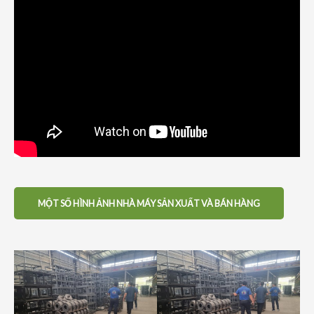
MỘT SỐ HÌNH ẢNH NHÀ MÁY SẢN XUẤT VÀ BÁN HÀNG