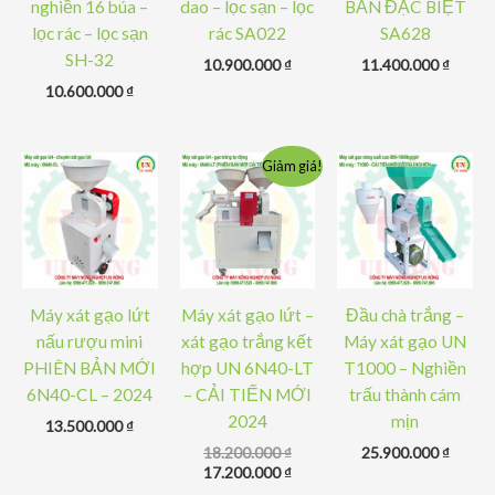
nghiền 16 búa –
dao – lọc sạn – lọc
BẢN ĐẶC BIỆT
lọc rác – lọc sạn
rác SA022
SA628
SH-32
10.900.000
₫
11.400.000
₫
10.600.000
₫
Giảm giá!
Máy xát gạo lứt
Máy xát gạo lứt –
Đầu chà trắng –
nấu rượu mini
xát gạo trắng kết
Máy xát gạo UN
PHIÊN BẢN MỚI
hợp UN 6N40-LT
T1000 – Nghiền
6N40-CL – 2024
– CẢI TIẾN MỚI
trấu thành cám
2024
mịn
13.500.000
₫
Giá
18.200.000
₫
25.900.000
₫
gốc
Giá
17.200.000
₫
là:
hiện