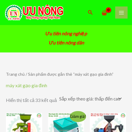
Nhảy
tới
Tìm
nội
kiếm
dung
Ưu tiên nông nghiệp
Ưu tiên nông dân
Trang chủ
/ Sản phẩm được gắn thẻ “máy xát gạo gia đình”
máy xát gạo gia đình
Đã
Hiển thị tất cả 33 kết quả
sắp
xếp
theo
Giảm giá!
giá:
thấp
đến
cao