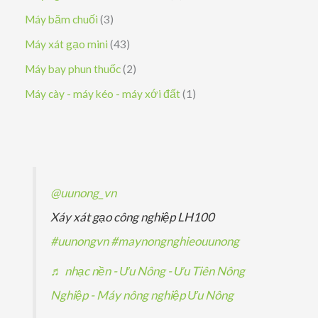
ẩ
h
n
n
ả
s
3
Máy băm chuối
3
m
ẩ
p
p
n
ả
s
4
Máy xát gạo mini
43
m
h
h
p
n
ả
3
2
Máy bay phun thuốc
2
ẩ
ẩ
h
p
n
s
s
1
Máy cày - máy kéo - máy xới đất
1
m
m
ẩ
h
p
ả
ả
s
m
ẩ
h
n
n
ả
m
ẩ
p
p
n
m
h
h
p
@uunong_vn
ẩ
ẩ
h
Xáy xát gạo công nghiệp LH100
m
m
ẩ
#uunongvn
#maynongnghieouunong
m
♬ nhạc nền - Ưu Nông - Ưu Tiên Nông
Nghiệp - Máy nông nghiệp Ưu Nông