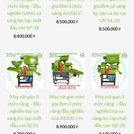
chức năng – đầu
gia đình 3 chức
gia đình có sàng
nghiền GANG và
năng A3200-C
lọc sạn và lọc rác
sàng lọc tạp chất
UN SA-30
8.500.000
₫
đầu vào SP-18
8.500.000
₫
8.400.000
₫
Máy xát gạo 3
Máy xát gạo mini
Máy xát gạo 3
chức năng – đầu
gia đình 3 chức
chức năng – đầu
nghiền dao và
năng đầu nghiền
nghiền búa và
sàng lọc tạp chất
búa A3200-CH
sàng lọc tạp chất
đầu vào SC21
đầu vào SQ-20
8.900.000
₫
8.700.000
₫
9.100.000
₫