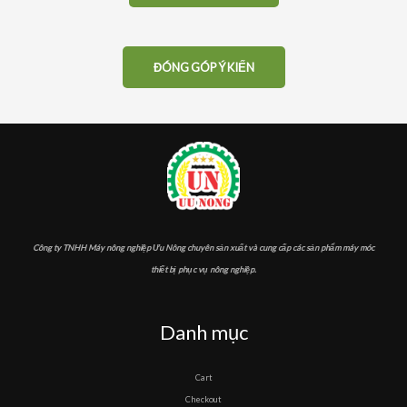
ĐÓNG GÓP Ý KIẾN
Công ty TNHH Máy nông nghiệp Ưu Nông chuyên sản xuất và cung cấp các sản phẩm máy móc
thiết bị phục vụ nông nghiệp.
Danh mục
Cart
Checkout