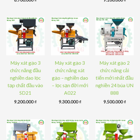
Máy xát gạo 3
Máy xát gạo 3
Máy xát gạo 2
chức năng đầu
chức năng xát
chức năng cải
nghiền dao lọc
gạo – nghiền dao
tiến mới nhất đầu
tạp chất đầu vào
– lọc sạn đời mới
nghiền 24 búa UN
SD21
A022
888
9.200.000
₫
9.300.000
₫
9.500.000
₫