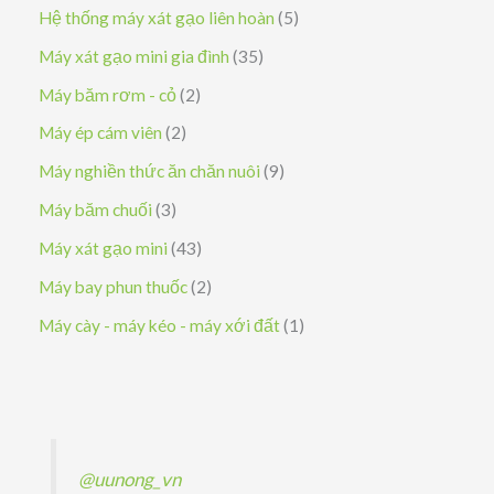
n
ả
s
5
Hệ thống máy xát gạo liên hoàn
5
m
ẩ
h
p
n
ả
s
3
Máy xát gạo mini gia đình
35
m
ẩ
h
p
n
ả
5
2
Máy băm rơm - cỏ
2
m
ẩ
h
p
n
s
s
2
Máy ép cám viên
2
m
ẩ
h
p
ả
ả
s
9
Máy nghiền thức ăn chăn nuôi
9
m
ẩ
h
n
n
ả
s
3
Máy băm chuối
3
m
ẩ
p
p
n
ả
s
4
Máy xát gạo mini
43
m
h
h
p
n
ả
3
2
Máy bay phun thuốc
2
ẩ
ẩ
h
p
n
s
s
1
Máy cày - máy kéo - máy xới đất
1
m
m
ẩ
h
p
ả
ả
s
m
ẩ
h
n
n
ả
m
ẩ
p
p
n
m
h
h
p
@uunong_vn
ẩ
ẩ