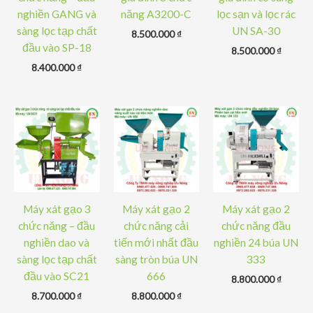
nghiền GANG và
năng A3200-C
lọc sạn và lọc rác
sàng lọc tạp chất
UN SA-30
8.500.000
₫
đầu vào SP-18
8.500.000
₫
8.400.000
₫
Máy xát gạo 3
Máy xát gạo 2
Máy xát gạo 2
chức năng – đầu
chức năng cải
chức năng đầu
nghiền dao và
tiến mới nhất đầu
nghiền 24 búa UN
sàng lọc tạp chất
sàng tròn búa UN
333
đầu vào SC21
666
8.800.000
₫
8.700.000
₫
8.800.000
₫