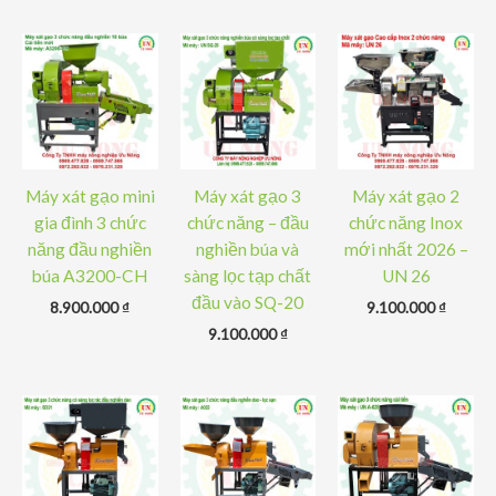
Máy xát gạo mini
Máy xát gạo 3
Máy xát gạo 2
gia đình 3 chức
chức năng – đầu
chức năng Inox
năng đầu nghiền
nghiền búa và
mới nhất 2026 –
búa A3200-CH
sàng lọc tạp chất
UN 26
đầu vào SQ-20
8.900.000
₫
9.100.000
₫
9.100.000
₫