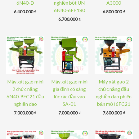
6N40-D
nghiền bột UN
A3000
6N40-6FP180
6.400.000
₫
6.800.000
₫
6.700.000
₫
Máy xát gạo mini
Máy xát gạo mini
Máy xát gạo 2
2 chức năng
gia đình có sàng
chức năng đầu
6N40-9FC21 đầu
lọc rác đầu vào
nghiền dao phiên
nghiền dao
SA-01
bản mới 6FC21
7.000.000
₫
7.000.000
₫
7.600.000
₫