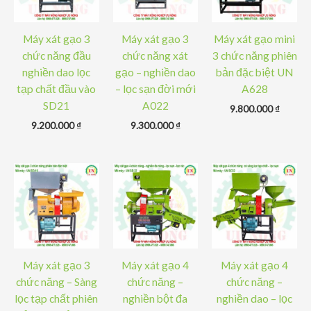
Máy xát gạo 3
Máy xát gạo 3
Máy xát gạo mini
chức năng đầu
chức năng xát
3 chức năng phiên
nghiền dao lọc
gạo – nghiền dao
bản đặc biệt UN
tạp chất đầu vào
– lọc sạn đời mới
A628
SD21
A022
9.800.000
₫
9.200.000
₫
9.300.000
₫
Máy xát gạo 3
Máy xát gạo 4
Máy xát gạo 4
chức năng – Sàng
chức năng –
chức năng –
lọc tạp chất phiên
nghiền bột đa
nghiền dao – lọc