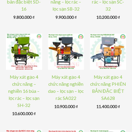
bản đặc biệt SD-
năng – lọc rác –
rác – lọc sạn SC-
16
lọc sạn SB-32
32
9.800.000
₫
9.900.000
₫
10.200.000
₫
Máy xát gạo 4
Máy xát gạo 4
Máy xát gạo 4
chức năng –
chức năng nghiền
chức năng PHIÊN
nghiền 16 búa –
dao – lọc sạn – lọc
BẢN ĐẶC BIỆT
lọc rác – lọc sạn
rác SA022
SA628
SH-32
10.900.000
₫
11.400.000
₫
10.600.000
₫