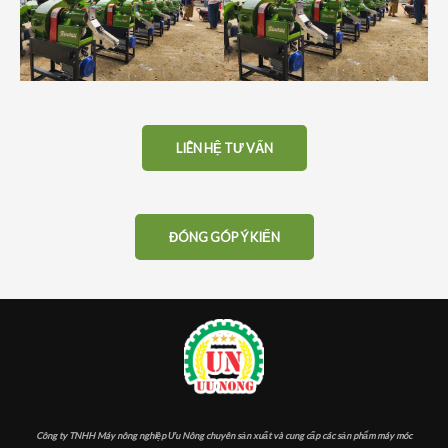
LIÊN HỆ TƯ VẤN
ĐÓNG GÓP Ý KIẾN
Công ty TNHH Máy nông nghiệp Ưu Nông chuyên sản xuất và cung cấp các sản phẩm máy móc