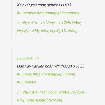
h
Xáy xát gạo công nghiệp LH100
m
m
ẩ
#uunongvn
#maynongnghieouunong
m
♬ nhạc nền - Ưu Nông - Ưu Tiên Nông
Nghiệp - Máy nông nghiệp Ưu Nông
@uunong_vn
Dán xay xát liên hoàn với thóc gạo ST25
#uunong
#maynongnghiepuunong
#uunongvn
♬ nhạc nền - Máy nông nghiệp Ưu Nông -
Máy nông nghiệp Ưu Nông