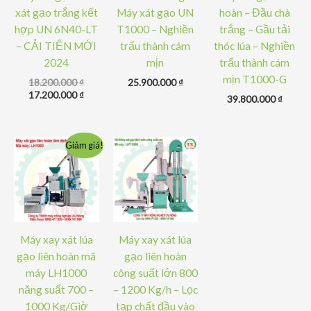
xát gạo trắng kết
Máy xát gạo UN
hoàn – Đầu chà
hợp UN 6N40-LT
T1000 – Nghiền
trắng – Gầu tải
– CẢI TIẾN MỚI
trấu thành cám
thóc lúa – Nghiền
2024
mịn
trấu thành cám
mịn T1000-G
Giá
18.200.000
₫
25.900.000
₫
gốc
Giá
17.200.000
₫
39.800.000
₫
là:
hiện
18.200.000 ₫.
tại
là:
17.200.000 ₫.
Giảm giá!
Máy xay xát lúa
Máy xay xát lúa
gạo liên hoàn mã
gạo liên hoàn
máy LH1000
công suất lớn 800
năng suất 700 –
– 1200 Kg/h – Lọc
1000 Kg/Giờ
tạp chất đầu vào