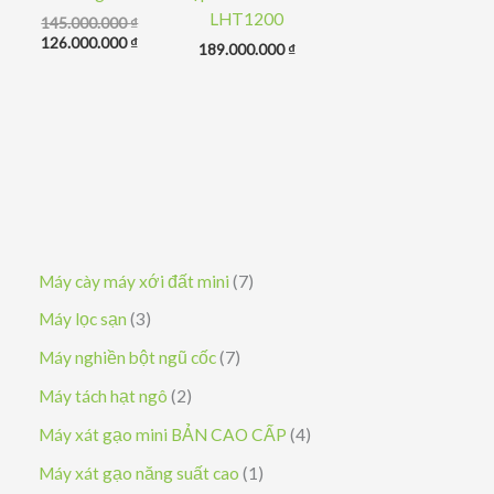
LHT1200
Giá
145.000.000
₫
gốc
Giá
126.000.000
₫
189.000.000
₫
là:
hiện
145.000.000 ₫.
tại
là:
126.000.000 ₫.
7
Máy cày máy xới đất mini
7
s
3
Máy lọc sạn
3
ả
s
7
Máy nghiền bột ngũ cốc
7
n
ả
s
2
Máy tách hạt ngô
2
p
n
ả
s
4
Máy xát gạo mini BẢN CAO CẤP
4
h
p
n
ả
s
1
Máy xát gạo năng suất cao
1
ẩ
h
p