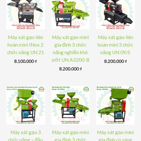
Máy xát gạo liên
Máy xát gạo mini
Máy xát gạo liên
hoàn mini INox 2
gia đình 3 chức
hoàn mini 3 chức
chức năng UN 21
năng nghiền khô
năng UN 09/S
ướt UN A3200-B
8.100.000
₫
8.200.000
₫
8.200.000
₫
Máy xát gạo 3
Máy xát gạo mini
Máy xát gạo mini
chức năng – đầu
gia đình 3 chức
gia đình có sàng