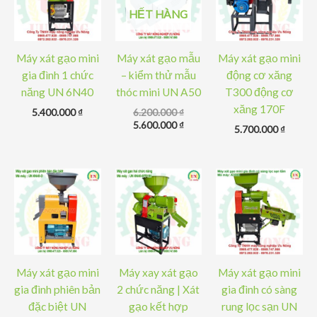
HẾT HÀNG
Máy xát gạo mini
Máy xát gạo mẫu
Máy xát gạo mini
gia đình 1 chức
– kiểm thử mẫu
động cơ xăng
năng UN 6N40
thóc mini UN A50
T300 động cơ
xăng 170F
Giá
5.400.000
₫
6.200.000
₫
gốc
Giá
5.600.000
₫
5.700.000
₫
là:
hiện
6.200.000 ₫.
tại
là:
5.600.000 ₫.
Máy xát gạo mini
Máy xay xát gạo
Máy xát gạo mini
gia đình phiên bản
2 chức năng | Xát
gia đình có sàng
đặc biệt UN
gạo kết hợp
rung lọc sạn UN