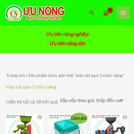
Nhảy
tới
Tìm
nội
kiếm
dung
Ưu tiên nông nghiệp
Ưu tiên nông dân
Trang chủ
/ Sản phẩm được gắn thẻ “máy xát gạo 3 chức năng”
máy xát gạo 3 chức năng
Đã
Hiển thị tất cả 38 kết quả
sắp
xếp
theo
Giảm giá!
giá:
thấp
đến
cao