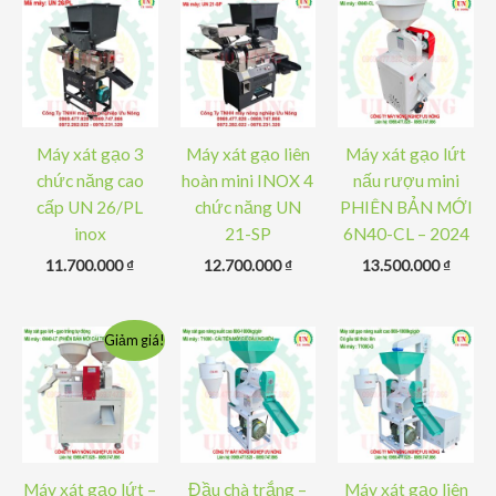
Máy xát gạo 3
Máy xát gạo liên
Máy xát gạo lứt
chức năng cao
hoàn mini INOX 4
nấu rượu mini
cấp UN 26/PL
chức năng UN
PHIÊN BẢN MỚI
inox
21-SP
6N40-CL – 2024
11.700.000
₫
12.700.000
₫
13.500.000
₫
Giảm giá!
Máy xát gạo lứt –
Đầu chà trắng –
Máy xát gạo liên