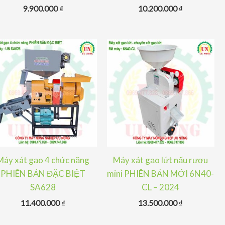
9.900.000
₫
10.200.000
₫
Máy xát gạo 4 chức năng
Máy xát gạo lứt nấu rượu
PHIÊN BẢN ĐẶC BIỆT
mini PHIÊN BẢN MỚI 6N40-
SA628
CL – 2024
11.400.000
₫
13.500.000
₫