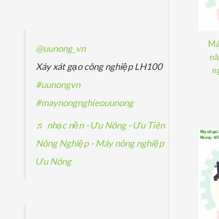
ẩ
p
p
ả
m
h
h
n
ẩ
ẩ
p
Má
@uunong_vn
m
m
nă
h
Xáy xát gạo công nghiệp LH100
n
ẩ
#uunongvn
m
#maynongnghieouunong
♬ nhạc nền - Ưu Nông - Ưu Tiên
Nông Nghiệp - Máy nông nghiệp
Ưu Nông