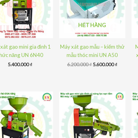
HẾT HÀNG
xát gạo mini gia đình 1
Máy xát gạo mẫu – kiểm thử
M
hức năng UN 6N40
mẫu thóc mini UN A50
Giá
Giá
5.400.000
₫
6.200.000
₫
5.600.000
₫
gốc
hiện
là:
tại
6.200.000 ₫.
là:
5.600.000