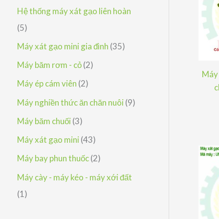
h
p
ả
s
Hệ thống máy xát gạo liên hoàn
m
ẩ
h
n
ả
5
5
m
ẩ
p
n
s
3
Máy xát gạo mini gia đình
35
m
h
p
ả
5
2
Máy băm rơm - cỏ
2
ẩ
Máy 
h
n
s
s
2
Máy ép cám viên
2
c
m
ẩ
p
ả
ả
s
9
Máy nghiền thức ăn chăn nuôi
9
m
h
n
n
ả
s
3
Máy băm chuối
3
ẩ
p
p
n
ả
s
4
Máy xát gạo mini
43
m
h
h
p
n
ả
3
2
Máy bay phun thuốc
2
ẩ
ẩ
h
p
n
s
s
Máy cày - máy kéo - máy xới đất
m
m
ẩ
h
p
ả
ả
1
1
m
ẩ
h
n
n
s
m