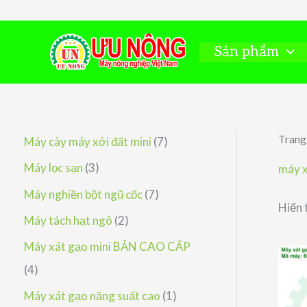
Nhảy
tới
nội
Sản phẩm
dung
Trang
7
Máy cày máy xới đất mini
7
s
3
Máy lọc sạn
3
máy x
ả
s
7
Máy nghiền bột ngũ cốc
7
Hiển 
n
ả
s
2
Máy tách hạt ngô
2
p
n
ả
s
Máy xát gạo mini BẢN CAO CẤP
h
p
n
ả
4
4
ẩ
h
p
n
s
1
Máy xát gạo năng suất cao
1
m
ẩ