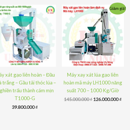
Giảm giá!
y xát gạo liên hoàn – Đầu
Máy xay xát lúa gạo liên
à trắng – Gầu tải thóc lúa –
hoàn mã máy LH1000 năng
ghiền trấu thành cám mịn
suất 700 – 1000 Kg/Giờ
T1000-G
Giá
Giá
145.000.000
₫
126.000.000
₫
gốc
hiện
39.800.000
₫
là:
tại
145.000.000 ₫.
là:
126.