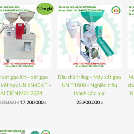
Giảm giá!
 xát gạo lứt – xát gạo
Đầu chà trắng – Máy xát gạo
Má
 kết hợp UN 6N40-LT –
UN T1000 – Nghiền trấu
ch
ẢI TIẾN MỚI 2024
thành cám mịn
N
Giá
Giá
200.000
₫
17.200.000
₫
25.900.000
₫
gốc
hiện
là:
tại
18.200.000 ₫.
là:
17.200.000 ₫.