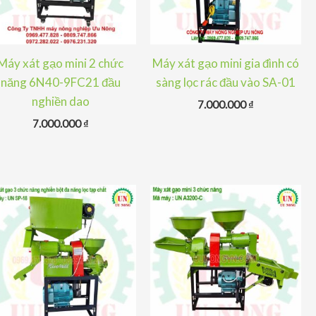
Máy xát gạo mini 2 chức
Máy xát gạo mini gia đình có
năng 6N40-9FC21 đầu
sàng lọc rác đầu vào SA-01
nghiền dao
7.000.000
₫
7.000.000
₫