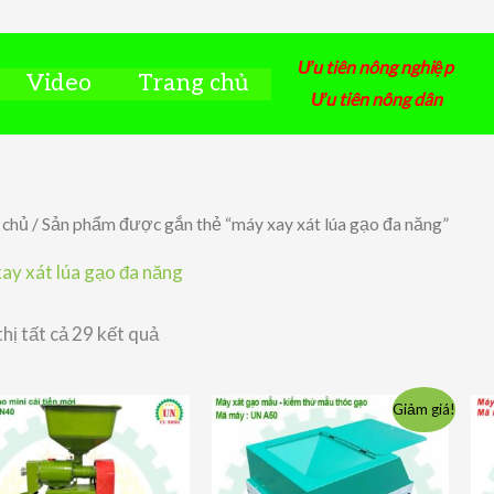
Ưu tiên nông nghiệp
Video
Trang chủ
Ưu tiên nông dân
 chủ
/ Sản phẩm được gắn thẻ “máy xay xát lúa gạo đa năng”
ay xát lúa gạo đa năng
Đã
thị tất cả 29 kết quả
sắp
xếp
theo
giá:
Giảm giá!
thấp
đến
cao