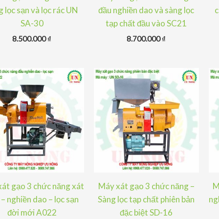
 lọc sạn và lọc rác UN
đầu nghiền dao và sàng lọc
c
SA-30
tạp chất đầu vào SC21
8.500.000
₫
8.700.000
₫
át gạo 3 chức năng xát
Máy xát gạo 3 chức năng –
M
– nghiền dao – lọc sạn
Sàng lọc tạp chất phiên bản
ng
đời mới A022
đặc biệt SD-16