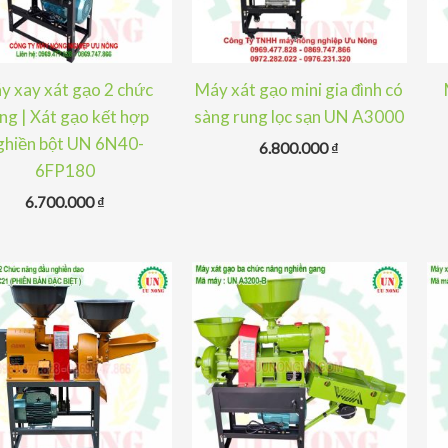
y xay xát gạo 2 chức
Máy xát gạo mini gia đình có
ng | Xát gạo kết hợp
sàng rung lọc sạn UN A3000
ghiền bột UN 6N40-
6.800.000
₫
6FP180
6.700.000
₫