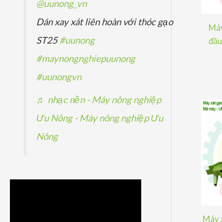
@uunong_vn
Dán xay xát liên hoàn với thóc gạo
Máy
ST25
#uunong
đầu
#maynongnghiepuunong
#uunongvn
♬ nhạc nền - Máy nông nghiệp
Ưu Nông - Máy nông nghiệp Ưu
Nông
Máy x