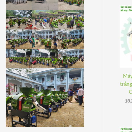
Máy
trắng
C
18.