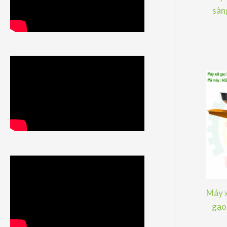
sàng
Máy x
gạo 