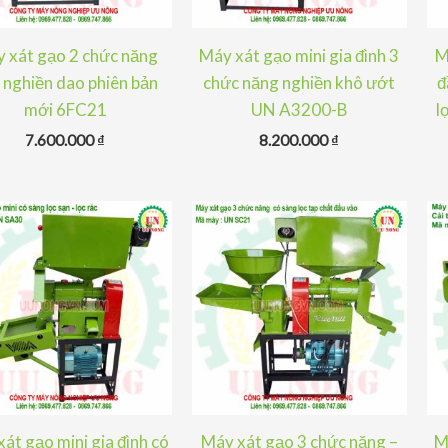
 xát gạo 2 chức năng
Máy xát gạo mini gia đình 3
M
 nghiền dao phiên bản
chức năng nghiền khô ướt
đ
mới 6FC21
UN A3200-B
l
7.600.000
₫
8.200.000
₫
át gạo mini gia đình có
Máy xát gạo 3 chức năng –
M