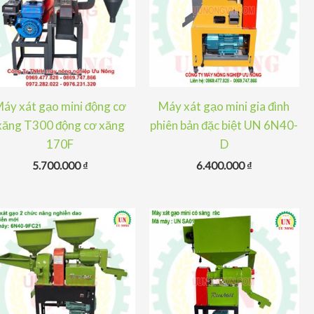
áy xát gạo mini động cơ
Máy xát gạo mini gia đình
xăng T300 động cơ xăng
phiên bản đặc biệt UN 6N40-
170F
D
5.700.000
₫
6.400.000
₫
 ₫.