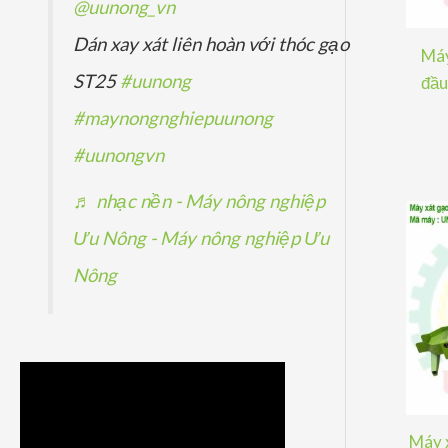
@uunong_vn
Dán xay xát liên hoàn với thóc gạo
Máy
ST25
#uunong
đầu
#maynongnghiepuunong
#uunongvn
♬ nhạc nền - Máy nông nghiệp
Ưu Nông - Máy nông nghiệp Ưu
Nông
Máy x