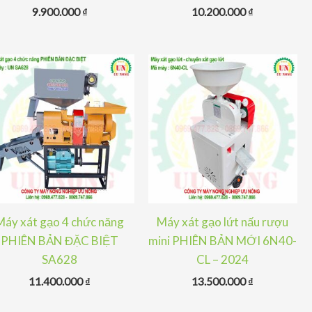
9.900.000
₫
10.200.000
₫
Máy xát gạo 4 chức năng
Máy xát gạo lứt nấu rượu
PHIÊN BẢN ĐẶC BIỆT
mini PHIÊN BẢN MỚI 6N40-
SA628
CL – 2024
11.400.000
₫
13.500.000
₫