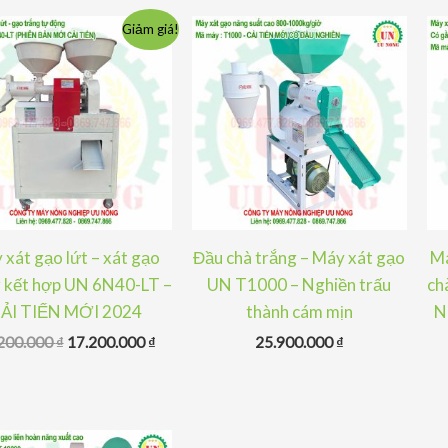
Giảm giá!
 xát gạo lứt – xát gạo
Đầu chà trắng – Máy xát gạo
Má
 kết hợp UN 6N40-LT –
UN T1000 – Nghiền trấu
ch
ẢI TIẾN MỚI 2024
thành cám mịn
N
Giá
Giá
200.000
₫
17.200.000
₫
25.900.000
₫
gốc
hiện
là:
tại
18.200.000 ₫.
là:
17.200.000 ₫.