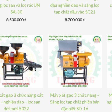
 lọc sạn và lọc rác UN
đầu nghiền dao và sàng lọc
c
SA-30
tạp chất đầu vào SC21
8.500.000
₫
8.700.000
₫
át gạo 3 chức năng xát
Máy xát gạo 3 chức năng –
M
– nghiền dao – lọc sạn
Sàng lọc tạp chất phiên bản
ng
đời mới A022
đặc biệt SD-16