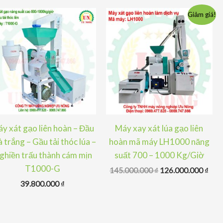
Giảm giá!
y xát gạo liên hoàn – Đầu
Máy xay xát lúa gạo liên
à trắng – Gầu tải thóc lúa –
hoàn mã máy LH1000 năng
ghiền trấu thành cám mịn
suất 700 – 1000 Kg/Giờ
T1000-G
Giá
Giá
145.000.000
₫
126.000.000
₫
gốc
hiện
39.800.000
₫
là:
tại
145.000.000 ₫.
là:
126.