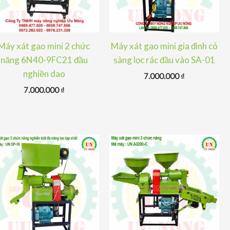
Máy xát gạo mini 2 chức
Máy xát gạo mini gia đình có
năng 6N40-9FC21 đầu
sàng lọc rác đầu vào SA-01
nghiền dao
7.000.000
₫
7.000.000
₫