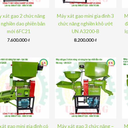
 xát gạo 2 chức năng
Máy xát gạo mini gia đình 3
M
 nghiền dao phiên bản
chức năng nghiền khô ướt
đ
mới 6FC21
UN A3200-B
l
7.600.000
₫
8.200.000
₫
át gạo mini gia đình có
Máy xát gạo 3 chức năng –
M