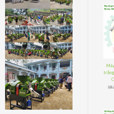
Máy
trắng
C
18.