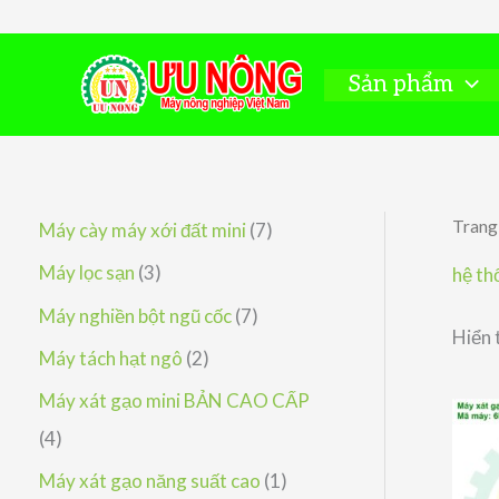
Nhảy
tới
nội
Sản phẩm
dung
Trang
7
Máy cày máy xới đất mini
7
s
3
Máy lọc sạn
3
hệ th
ả
s
7
Máy nghiền bột ngũ cốc
7
Hiển 
n
ả
s
2
Máy tách hạt ngô
2
p
n
ả
s
Máy xát gạo mini BẢN CAO CẤP
h
p
n
ả
4
4
ẩ
h
p
n
s
1
Máy xát gạo năng suất cao
1
m
ẩ