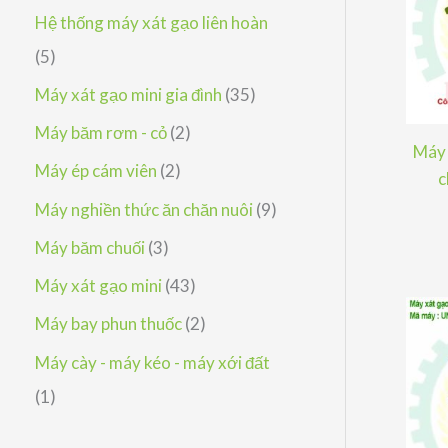
h
p
ả
s
Hệ thống máy xát gạo liên hoàn
m
ẩ
h
n
ả
5
5
m
ẩ
p
n
s
3
Máy xát gạo mini gia đình
35
m
h
p
ả
5
2
Máy băm rơm - cỏ
2
ẩ
Máy 
h
n
s
s
2
Máy ép cám viên
2
c
m
ẩ
p
ả
ả
s
9
Máy nghiền thức ăn chăn nuôi
9
m
h
n
n
ả
s
3
Máy băm chuối
3
ẩ
p
p
n
ả
s
4
Máy xát gạo mini
43
m
h
h
p
n
ả
3
2
Máy bay phun thuốc
2
ẩ
ẩ
h
p
n
s
s
Máy cày - máy kéo - máy xới đất
m
m
ẩ
h
p
ả
ả
1
1
m
ẩ
h
n
n
s
m