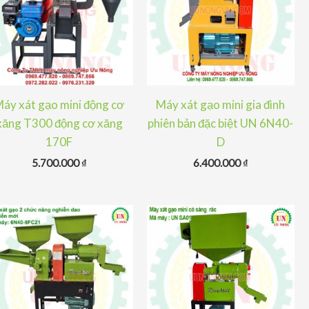
áy xát gạo mini động cơ
Máy xát gạo mini gia đình
xăng T300 động cơ xăng
phiên bản đặc biệt UN 6N40-
170F
D
5.700.000
₫
6.400.000
₫
 ₫.