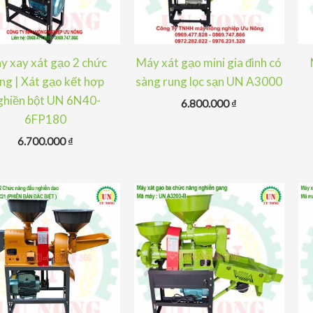
y xay xát gạo 2 chức
Máy xát gạo mini gia đình có
ng | Xát gạo kết hợp
sàng rung lọc sạn UN A3000
ghiền bột UN 6N40-
6.800.000
₫
6FP180
6.700.000
₫