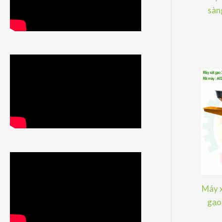
sàng
Máy x
gạo 