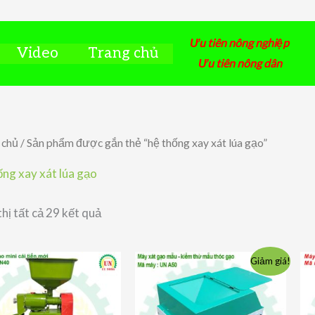
Ưu tiên nông nghiệp
Video
Trang chủ
Ưu tiên nông dân
 chủ
/ Sản phẩm được gắn thẻ “hệ thống xay xát lúa gạo”
ống xay xát lúa gạo
Đã
thị tất cả 29 kết quả
sắp
xếp
theo
giá:
Giảm giá!
thấp
đến
cao