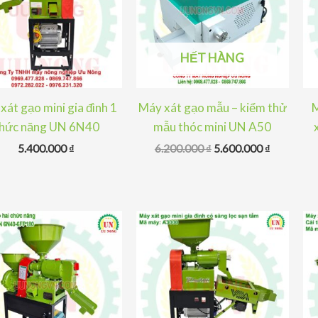
HẾT HÀNG
xát gạo mini gia đình 1
Máy xát gạo mẫu – kiểm thử
M
hức năng UN 6N40
mẫu thóc mini UN A50
Giá
Giá
5.400.000
₫
6.200.000
₫
5.600.000
₫
gốc
hiện
là:
tại
6.200.000 ₫.
là:
5.600.000