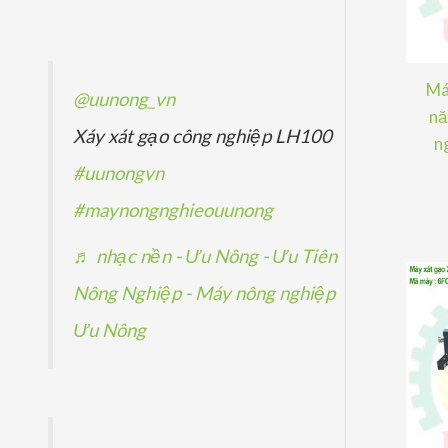
ẩ
p
p
ả
m
h
h
n
ẩ
ẩ
p
Má
@uunong_vn
m
m
nă
h
Xáy xát gạo công nghiệp LH100
n
ẩ
#uunongvn
m
#maynongnghieouunong
♬ nhạc nền - Ưu Nông - Ưu Tiên
Nông Nghiệp - Máy nông nghiệp
Ưu Nông