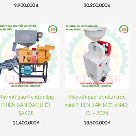
9.900.000
₫
10.200.000
₫
Máy xát gạo 4 chức năng
Máy xát gạo lứt nấu rượu
PHIÊN BẢN ĐẶC BIỆT
mini PHIÊN BẢN MỚI 6N40-
SA628
CL – 2024
11.400.000
₫
13.500.000
₫