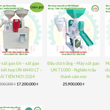
Giảm giá!
 xát gạo lứt – xát gạo
Đầu chà trắng – Máy xát gạo
Má
 kết hợp UN 6N40-LT –
UN T1000 – Nghiền trấu
ch
ẢI TIẾN MỚI 2024
thành cám mịn
N
Giá
Giá
200.000
₫
17.200.000
₫
25.900.000
₫
gốc
hiện
là:
tại
18.200.000 ₫.
là:
17.200.000 ₫.