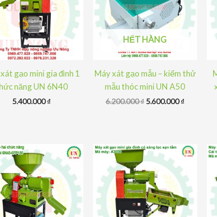
HẾT HÀNG
xát gạo mini gia đình 1
Máy xát gạo mẫu – kiểm thử
M
hức năng UN 6N40
mẫu thóc mini UN A50
Giá
Giá
5.400.000
₫
6.200.000
₫
5.600.000
₫
gốc
hiện
là:
tại
6.200.000 ₫.
là:
5.600.000