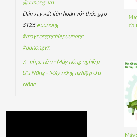
@uunong_vn
Dán xay xát liên hoàn với thóc gạo
Máy
ST25
#uunong
đầu
#maynongnghiepuunong
#uunongvn
♬ nhạc nền - Máy nông nghiệp
Ưu Nông - Máy nông nghiệp Ưu
Nông
Máy x