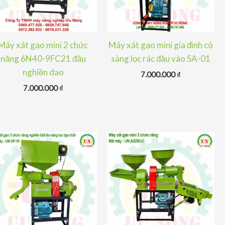
Máy xát gạo mini 2 chức
Máy xát gạo mini gia đình có
năng 6N40-9FC21 đầu
sàng lọc rác đầu vào SA-01
nghiền dao
7.000.000
₫
7.000.000
₫