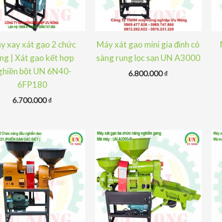
y xay xát gạo 2 chức
Máy xát gạo mini gia đình có
ng | Xát gạo kết hợp
sàng rung lọc sạn UN A3000
ghiền bột UN 6N40-
6.800.000
₫
6FP180
6.700.000
₫