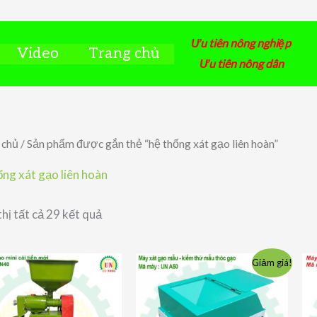
Ưu tiên nông nghiệp
Video
Trang chủ
Ưu tiên nông dân
 chủ
/ Sản phẩm được gắn thẻ “hệ thống xát gạo liên hoàn”
ống xát gạo liên hoàn
Đã
thị tất cả 29 kết quả
sắp
xếp
theo
giá:
Giảm giá!
thấp
đến
cao