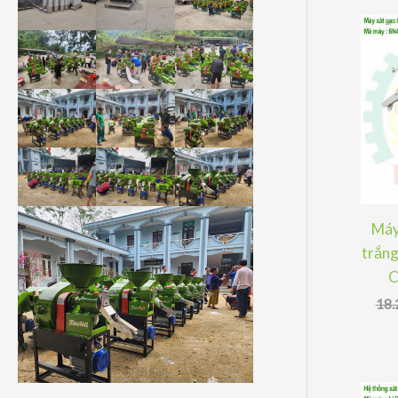
Máy
trắng
C
18.