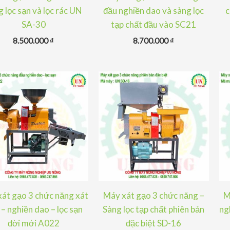
 lọc sạn và lọc rác UN
đầu nghiền dao và sàng lọc
c
SA-30
tạp chất đầu vào SC21
8.500.000
₫
8.700.000
₫
át gạo 3 chức năng xát
Máy xát gạo 3 chức năng –
M
– nghiền dao – lọc sạn
Sàng lọc tạp chất phiên bản
ng
đời mới A022
đặc biệt SD-16