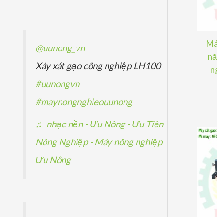
ẩ
p
p
ả
m
h
h
n
ẩ
ẩ
p
Má
@uunong_vn
m
m
nă
h
Xáy xát gạo công nghiệp LH100
n
ẩ
#uunongvn
m
#maynongnghieouunong
♬ nhạc nền - Ưu Nông - Ưu Tiên
Nông Nghiệp - Máy nông nghiệp
Ưu Nông