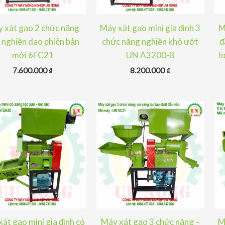
 xát gạo 2 chức năng
Máy xát gạo mini gia đình 3
M
 nghiền dao phiên bản
chức năng nghiền khô ướt
đ
mới 6FC21
UN A3200-B
l
7.600.000
₫
8.200.000
₫
át gạo mini gia đình có
Máy xát gạo 3 chức năng –
M