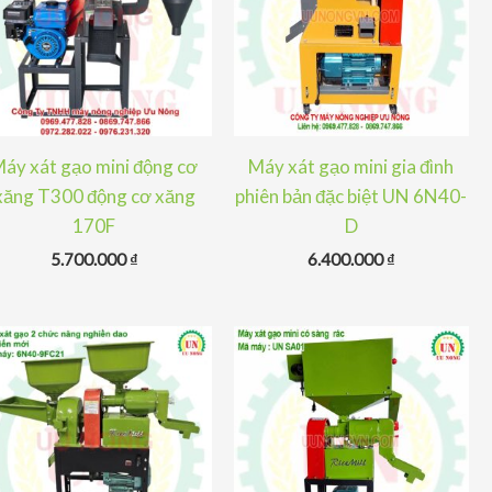
áy xát gạo mini động cơ
Máy xát gạo mini gia đình
xăng T300 động cơ xăng
phiên bản đặc biệt UN 6N40-
170F
D
5.700.000
₫
6.400.000
₫
 ₫.