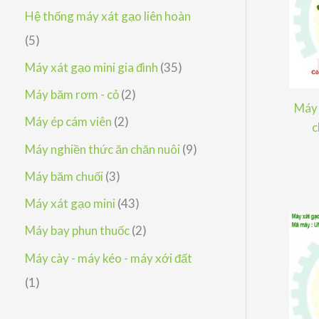
h
p
ả
s
Hệ thống máy xát gạo liên hoàn
m
ẩ
h
n
ả
5
5
m
ẩ
p
n
s
3
Máy xát gạo mini gia đình
35
m
h
p
ả
5
2
Máy băm rơm - cỏ
2
ẩ
Máy 
h
n
s
s
2
Máy ép cám viên
2
c
m
ẩ
p
ả
ả
s
9
Máy nghiền thức ăn chăn nuôi
9
m
h
n
n
ả
s
3
Máy băm chuối
3
ẩ
p
p
n
ả
s
4
Máy xát gạo mini
43
m
h
h
p
n
ả
3
2
Máy bay phun thuốc
2
ẩ
ẩ
h
p
n
s
s
Máy cày - máy kéo - máy xới đất
m
m
ẩ
h
p
ả
ả
1
1
m
ẩ
h
n
n
s
m