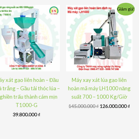
Giảm giá!
y xát gạo liên hoàn – Đầu
Máy xay xát lúa gạo liên
à trắng – Gầu tải thóc lúa –
hoàn mã máy LH1000 năng
ghiền trấu thành cám mịn
suất 700 – 1000 Kg/Giờ
T1000-G
Giá
Giá
145.000.000
₫
126.000.000
₫
gốc
hiện
39.800.000
₫
là:
tại
145.000.000 ₫.
là:
126.