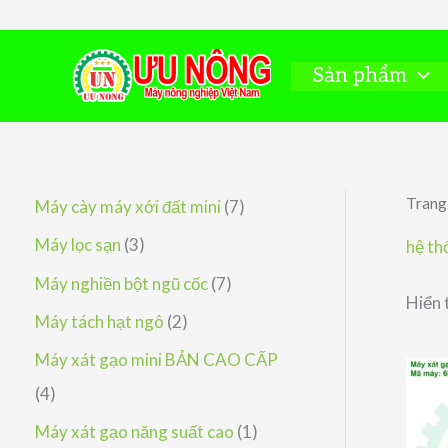
Nhảy
tới
nội
Sản phẩm
dung
Trang
7
Máy cày máy xới đất mini
7
s
3
Máy lọc sạn
3
hệ th
ả
s
7
Máy nghiền bột ngũ cốc
7
Hiển 
n
ả
s
2
Máy tách hạt ngô
2
p
n
ả
s
Máy xát gạo mini BẢN CAO CẤP
h
p
n
ả
4
4
ẩ
h
p
n
s
1
Máy xát gạo năng suất cao
1
m
ẩ