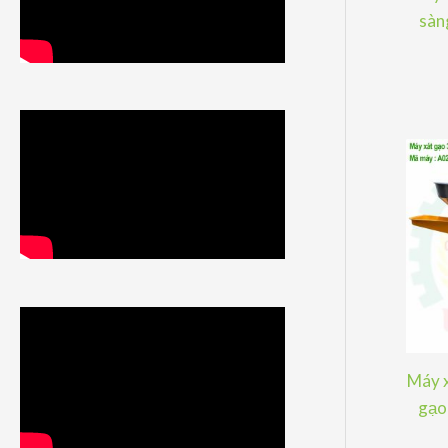
sàng
Máy x
gạo 