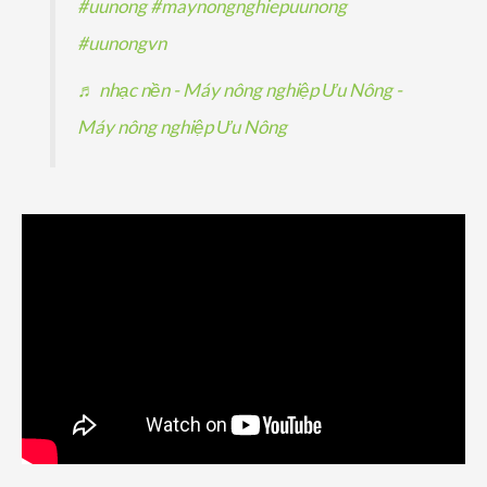
#uunong
#maynongnghiepuunong
#uunongvn
♬ nhạc nền - Máy nông nghiệp Ưu Nông -
Máy nông nghiệp Ưu Nông