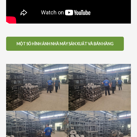
MỘT SỐ HÌNH ẢNH NHÀ MÁY SẢN XUẤT VÀ BÁN HÀNG