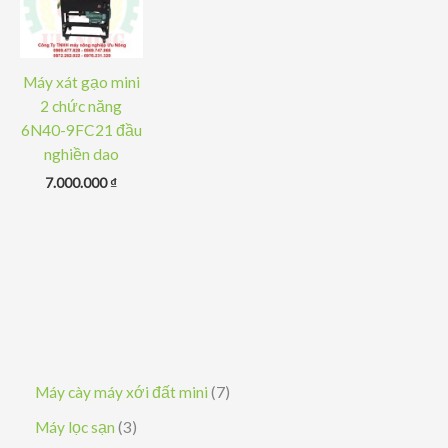
Máy xát gạo mini
2 chức năng
6N40-9FC21 đầu
nghiền dao
7.000.000
₫
7
Máy cày máy xới đất mini
7
s
3
Máy lọc sạn
3