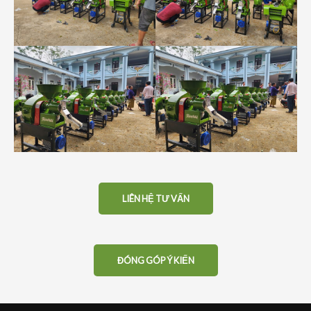
LIÊN HỆ TƯ VẤN
ĐÓNG GÓP Ý KIẾN