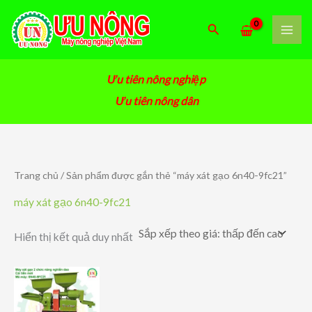
Nhảy
tới
Tìm
nội
kiếm
dung
Ưu tiên nông nghiệp
Ưu tiên nông dân
Trang chủ
/ Sản phẩm được gắn thẻ “máy xát gạo 6n40-9fc21”
máy xát gạo 6n40-9fc21
Hiển thị kết quả duy nhất