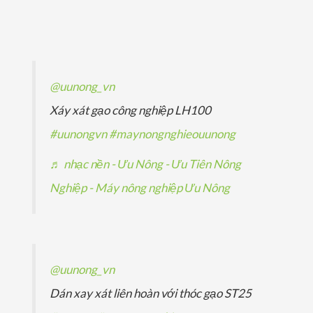
p
ả
ả
s
m
ẩ
h
n
n
ả
m
ẩ
p
p
n
m
h
h
p
@uunong_vn
ẩ
ẩ
h
Xáy xát gạo công nghiệp LH100
m
m
ẩ
#uunongvn
#maynongnghieouunong
m
♬ nhạc nền - Ưu Nông - Ưu Tiên Nông
Nghiệp - Máy nông nghiệp Ưu Nông
@uunong_vn
Dán xay xát liên hoàn với thóc gạo ST25