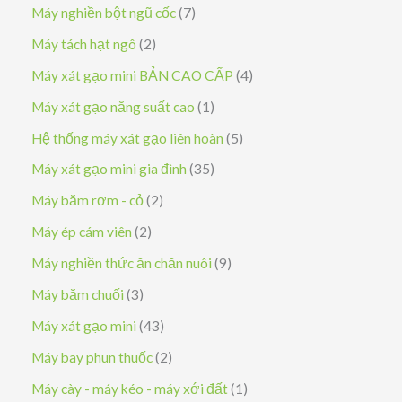
ả
s
7
Máy nghiền bột ngũ cốc
7
n
ả
s
2
Máy tách hạt ngô
2
p
n
ả
s
4
Máy xát gạo mini BẢN CAO CẤP
4
h
p
n
ả
s
1
Máy xát gạo năng suất cao
1
ẩ
h
p
n
ả
s
5
Hệ thống máy xát gạo liên hoàn
5
m
ẩ
h
p
n
ả
s
3
Máy xát gạo mini gia đình
35
m
ẩ
h
p
n
ả
5
2
Máy băm rơm - cỏ
2
m
ẩ
h
p
n
s
s
2
Máy ép cám viên
2
m
ẩ
h
p
ả
ả
s
9
Máy nghiền thức ăn chăn nuôi
9
m
ẩ
h
n
n
ả
s
3
Máy băm chuối
3
m
ẩ
p
p
n
ả
s
4
Máy xát gạo mini
43
m
h
h
p
n
ả
3
2
Máy bay phun thuốc
2
ẩ
ẩ
h
p
n
s
s
1
Máy cày - máy kéo - máy xới đất
1
m
m
ẩ
h