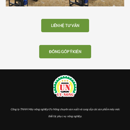
LIÊN HỆ TƯ VẤN
ĐÓNG GÓP Ý KIẾN
Công ty TNHH Máy nông nghiệp Ưu Nông chuyên sản xuất và cung cấp các sản phẩm máy móc
thiết bị phục vụ nông nghiệp.