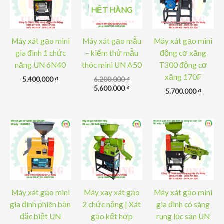
HẾT HÀNG
Máy xát gạo mini
Máy xát gạo mẫu
Máy xát gạo mini
gia đình 1 chức
– kiểm thử mẫu
động cơ xăng
năng UN 6N40
thóc mini UN A50
T300 động cơ
xăng 170F
Giá
5.400.000
₫
6.200.000
₫
gốc
Giá
5.600.000
₫
5.700.000
₫
là:
hiện
6.200.000 ₫.
tại
là:
5.600.000 ₫.
Máy xát gạo mini
Máy xay xát gạo
Máy xát gạo mini
gia đình phiên bản
2 chức năng | Xát
gia đình có sàng
đặc biệt UN
gạo kết hợp
rung lọc sạn UN