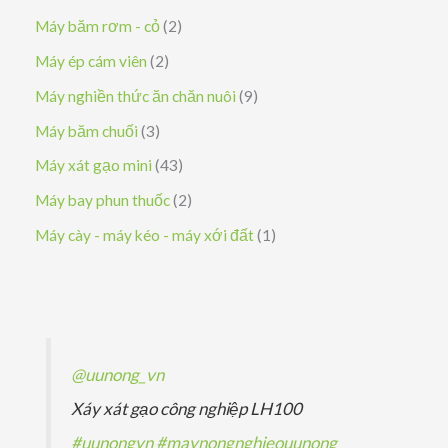
ẩ
h
p
n
ả
5
2
Máy băm rơm - cỏ
2
m
ẩ
h
p
n
s
s
2
Máy ép cám viên
2
m
ẩ
h
p
ả
ả
s
9
Máy nghiền thức ăn chăn nuôi
9
m
ẩ
h
n
n
ả
s
3
Máy băm chuối
3
m
ẩ
p
p
n
ả
s
4
Máy xát gạo mini
43
m
h
h
p
n
ả
3
2
Máy bay phun thuốc
2
ẩ
ẩ
h
p
n
s
s
1
Máy cày - máy kéo - máy xới đất
1
m
m
ẩ
h
p
ả
ả
s
m
ẩ
h
n
n
ả
m
ẩ
p
p
n
m
h
h
p
@uunong_vn
ẩ
ẩ
h
Xáy xát gạo công nghiệp LH100
m
m
ẩ
#uunongvn
#maynongnghieouunong