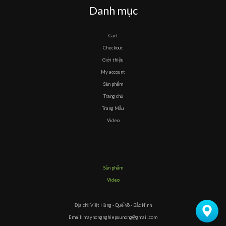
Danh mục
Cart
Checkout
Giới thiệu
My account
Sản phẩm
Trang chủ
Trang Mẫu
Video
Sản phẩm
Video
Địa chỉ: Việt Hùng - Quế Võ - Bắc Ninh
Email: maynongnghiepuunong@gmail.com