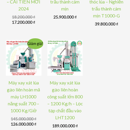
– CẢI TIẾN MỚI
trấu thành cám
thóc lúa – Nghiền
2024
mịn
trấu thành cám
mịn T1000-G
Giá
18.200.000
₫
25.900.000
₫
gốc
Giá
17.200.000
₫
39.800.000
₫
là:
hiện
18.200.000 ₫.
tại
là:
17.200.000 ₫.
Giảm giá!
Máy xay xát lúa
Máy xay xát lúa
gạo liên hoàn mã
gạo liên hoàn
máy LH1000
công suất lớn 800
năng suất 700 –
– 1200 Kg/h – Lọc
1000 Kg/Giờ
tạp chất đầu vào
LHT1200
Giá
145.000.000
₫
gốc
Giá
126.000.000
₫
189.000.000
₫
là:
hiện