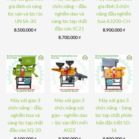
gia đình có sàng
chức năng – đầu
gia đình 3 chức
lọc sạn và lọc rác
nghiền dao và
năng đầu nghiền
UN SA-30
sàng lọc tạp chất
búa A3200-CH
đầu vào SC21
8.500.000
₫
8.900.000
₫
8.700.000
₫
Máy xát gạo 3
Máy xát gạo 3
Máy xát gạo 3
chức năng – đầu
chức năng xát
chức năng – Sàng
nghiền búa và
gạo – nghiền dao
lọc tạp chất phiên
sàng lọc tạp chất
– lọc sạn đời mới
bản đặc biệt SD-
đầu vào SQ-20
A022
16
9.100.000
₫
9.300.000
₫
9.800.000
₫