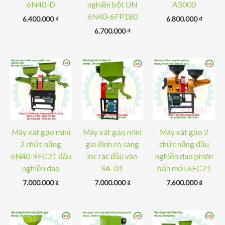
6N40-D
nghiền bột UN
A3000
6N40-6FP180
6.400.000
₫
6.800.000
₫
6.700.000
₫
Máy xát gạo mini
Máy xát gạo mini
Máy xát gạo 2
2 chức năng
gia đình có sàng
chức năng đầu
6N40-9FC21 đầu
lọc rác đầu vào
nghiền dao phiên
nghiền dao
SA-01
bản mới 6FC21
7.000.000
₫
7.000.000
₫
7.600.000
₫