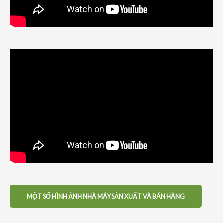
MỘT SỐ HÌNH ẢNH NHÀ MÁY SẢN XUẤT VÀ BÁN HÀNG