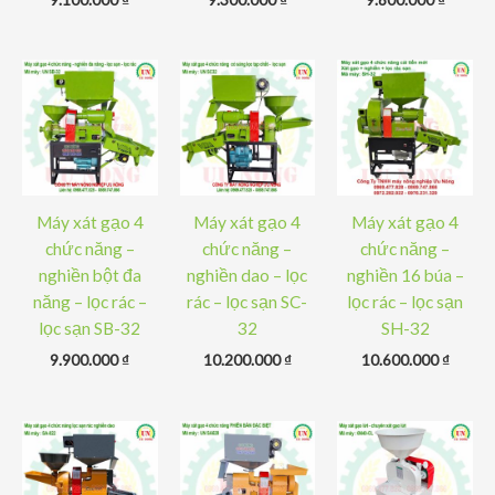
Máy xát gạo 4
Máy xát gạo 4
Máy xát gạo 4
chức năng –
chức năng –
chức năng –
nghiền bột đa
nghiền dao – lọc
nghiền 16 búa –
năng – lọc rác –
rác – lọc sạn SC-
lọc rác – lọc sạn
lọc sạn SB-32
32
SH-32
9.900.000
₫
10.200.000
₫
10.600.000
₫