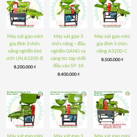
Máy xát gạo mini
Máy xát gạo 3
Máy xát gạo mini
gia đình 3 chức
chức năng – đầu
gia đình 3 chức
năng nghiền khô
nghiền GANG và
năng A3200-C
ướt UN A3200-B
sàng lọc tạp chất
8.500.000
₫
đầu vào SP-18
8.200.000
₫
8.400.000
₫
Máy xát gạo mini
Máy xát gạo 3
Máy xát gạo mini