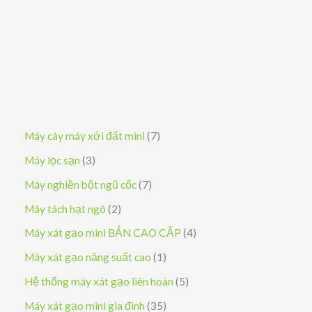
145.000.000 ₫.
tại
là:
126.000.000 ₫.
7
Máy cày máy xới đất mini
7
s
3
Máy lọc sạn
3
ả
s
7
Máy nghiền bột ngũ cốc
7
n
ả
s
2
Máy tách hạt ngô
2
p
n
ả
s
4
Máy xát gạo mini BẢN CAO CẤP
4
h
p
n
ả
s
1
Máy xát gạo năng suất cao
1
ẩ
h
p
n
ả
s
5
Hệ thống máy xát gạo liên hoàn
5
m
ẩ
h
p
n
ả
s
3
Máy xát gạo mini gia đình
35
m