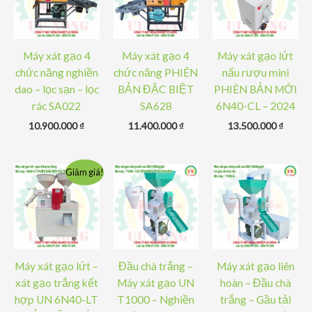
Máy xát gạo 4
Máy xát gạo 4
Máy xát gạo lứt
chức năng nghiền
chức năng PHIÊN
nấu rượu mini
dao – lọc sạn – lọc
BẢN ĐẶC BIỆT
PHIÊN BẢN MỚI
rác SA022
SA628
6N40-CL – 2024
10.900.000
₫
11.400.000
₫
13.500.000
₫
Giảm giá!
Máy xát gạo lứt –
Đầu chà trắng –
Máy xát gạo liên
xát gạo trắng kết
Máy xát gạo UN
hoàn – Đầu chà
hợp UN 6N40-LT
T1000 – Nghiền
trắng – Gầu tải