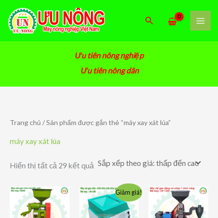
Nhảy
tới
Tìm
nội
kiếm
dung
Ưu tiên nông nghiệp
Ưu tiên nông dân
Trang chủ
/ Sản phẩm được gắn thẻ “máy xay xát lúa”
máy xay xát lúa
Đã
Hiển thị tất cả 29 kết quả
sắp
xếp
theo
Giảm giá!
giá:
thấp
đến
cao