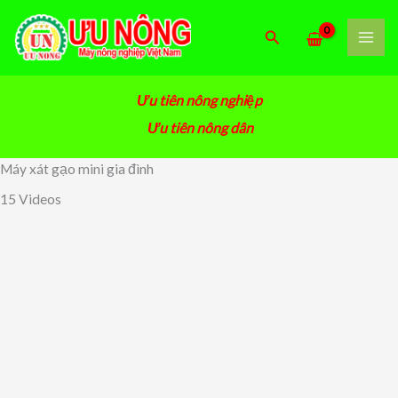
Nhảy
tới
Tìm
nội
kiếm
dung
Ưu tiên nông nghiệp
Ưu tiên nông dân
Máy xát gạo mini gia đình
15 Videos