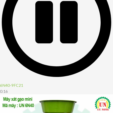
6N40-9FC21
0:16