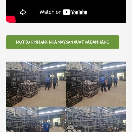
MỘT SỐ HÌNH ẢNH NHÀ MÁY SẢN XUẤT VÀ BÁN HÀNG