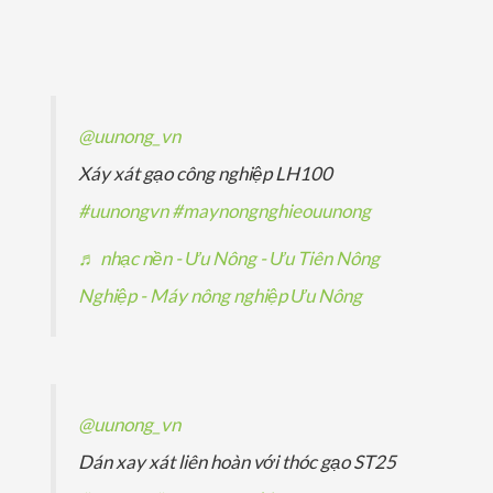
p
ả
ả
s
m
ẩ
h
n
n
ả
m
ẩ
p
p
n
m
h
h
p
@uunong_vn
ẩ
ẩ
h
Xáy xát gạo công nghiệp LH100
m
m
ẩ
#uunongvn
#maynongnghieouunong
m
♬ nhạc nền - Ưu Nông - Ưu Tiên Nông
Nghiệp - Máy nông nghiệp Ưu Nông
@uunong_vn
Dán xay xát liên hoàn với thóc gạo ST25