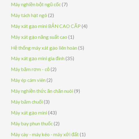
ả
s
7
Máy nghiền bột ngũ cốc
7
n
ả
s
2
Máy tách hạt ngô
2
p
n
ả
s
4
Máy xát gạo mini BẢN CAO CẤP
4
h
p
n
ả
s
1
Máy xát gạo năng suất cao
1
ẩ
h
p
n
ả
s
5
Hệ thống máy xát gạo liên hoàn
5
m
ẩ
h
p
n
ả
s
3
Máy xát gạo mini gia đình
35
m
ẩ
h
p
n
ả
5
2
Máy băm rơm - cỏ
2
m
ẩ
h
p
n
s
s
2
Máy ép cám viên
2
m
ẩ
h
p
ả
ả
s
9
Máy nghiền thức ăn chăn nuôi
9
m
ẩ
h
n
n
ả
s
3
Máy băm chuối
3
m
ẩ
p
p
n
ả
s
4
Máy xát gạo mini
43
m
h
h
p
n
ả
3
2
Máy bay phun thuốc
2
ẩ
ẩ
h
p
n
s
s
1
Máy cày - máy kéo - máy xới đất
1
m
m
ẩ
h