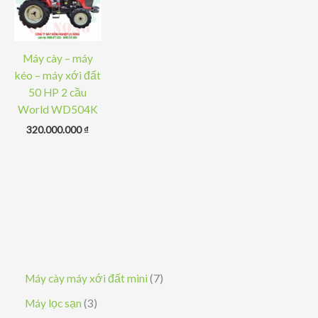
Máy cày – máy
kéo – máy xới đất
50 HP 2 cầu
World WD504K
320.000.000
₫
7
Máy cày máy xới đất mini
7
s
3
Máy lọc sạn
3