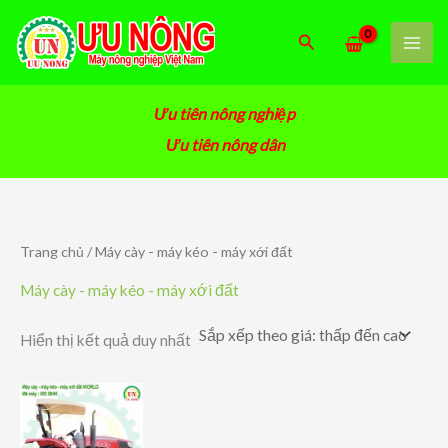
Nhảy
tới
Tìm
nội
kiếm
dung
Ưu tiên nông nghiệp
Ưu tiên nông dân
Trang chủ
/ Máy cày - máy kéo - máy xới đất
Máy cày - máy kéo - máy xới đất
Hiển thị kết quả duy nhất