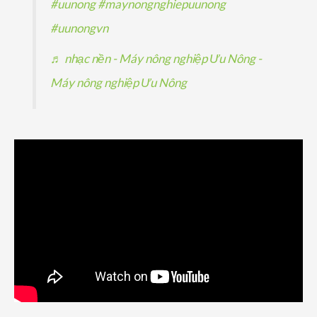
#uunong
#maynongnghiepuunong
#uunongvn
♬ nhạc nền - Máy nông nghiệp Ưu Nông -
Máy nông nghiệp Ưu Nông