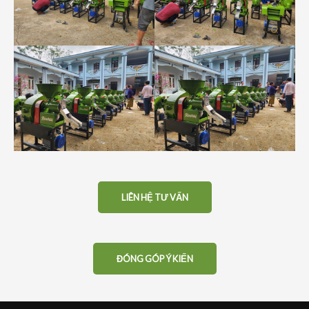
LIÊN HỆ TƯ VẤN
ĐÓNG GÓP Ý KIẾN