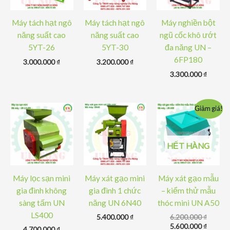
Máy tách hạt ngô
Máy tách hạt ngô
Máy nghiền bột
năng suất cao
năng suất cao
ngũ cốc khô ướt
5YT-26
5YT-30
đa năng UN –
6FP180
3.000.000
₫
3.200.000
₫
3.300.000
₫
Giảm giá!
HẾT HÀNG
Máy lọc sạn mini
Máy xát gạo mini
Máy xát gạo mẫu
gia đình không
gia đình 1 chức
– kiểm thử mẫu
sàng tấm UN
năng UN 6N40
thóc mini UN A50
LS400
Giá
5.400.000
₫
6.200.000
₫
gốc
Giá
5.600.000
₫
4.700.000
₫