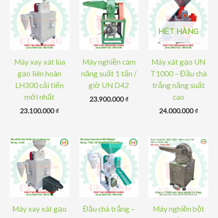
HẾT HÀNG
Máy xay xát lúa
Máy nghiền cám
Máy xát gạo UN
gạo liên hoàn
năng suất 1 tấn /
T1000 – Đầu chà
LH300 cải tiến
giờ UN D42
trắng năng suất
mới nhất
cao
23.900.000
₫
23.100.000
₫
24.000.000
₫
Máy xay xát gạo
Đầu chà trắng –
Máy nghiền bột