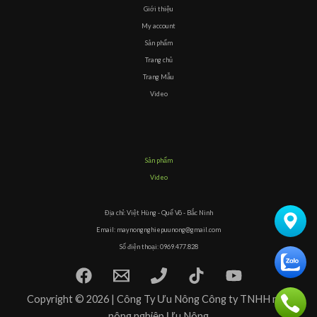
Giới thiệu
My account
Sản phẩm
Trang chủ
Trang Mẫu
Video
Sản phẩm
Video
Địa chỉ: Việt Hùng - Quế Võ - Bắc Ninh
Email: maynongnghiepuunong@gmail.com
Số điện thoại: 0969.477.828
Copyright © 2026 | Công Ty Ưu Nông Công ty TNHH máy
nông nghiệp Ưu Nông