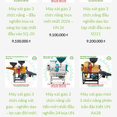
Máy xát gạo 3
Máy xát gạo 2
Máy xát gạo 3
chức năng – đầu
chức năng Inox
chức năng đầu
nghiền búa và
mới nhất 2026 –
nghiền dao lọc
sàng lọc tạp chất
UN 26
tạp chất đầu vào
đầu vào SQ-20
SD21
9.100.000
₫
9.100.000
₫
9.200.000
₫
Máy xát gạo 3
Máy xát gạo 2
Máy xát gạo mini
chức năng xát
chức năng cải
3 chức năng phiên
gạo – nghiền dao
tiến mới nhất đầu
bản đặc biệt UN
– lọc sạn đời mới
nghiền 24 búa UN
A628