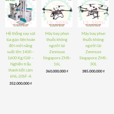
Hệ thống xay xát
Máy bay phun
Máy bay phun
lúa gạo liên hoàn
thuốc không
thuốc không
đời mới năng
người lái
người lái
suất lớn 1400 –
Zenmuse
Zenmuse
1600 Kg/Giờ –
Singapore ZMS-
Singapore ZMS-
Nghiền trấu
16L
30L
thành bột cám
360.000.000
₫
385.000.000
₫
6NL-20SF-A
352.000.000
₫