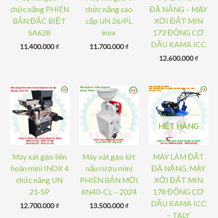
chức năng PHIÊN
chức năng cao
ĐÃ NĂNG – MÁY
BẢN ĐẶC BIỆT
cấp UN 26/PL
XỚI ĐẤT MIN
SA628
inox
173 ĐỘNG CƠ
DẦU KAMA ICC
11.400.000
₫
11.700.000
₫
12.600.000
₫
HẾT HÀNG
Máy xát gạo liên
Máy xát gạo lứt
MÁY LÀM ĐẤT
hoàn mini INOX 4
nấu rượu mini
ĐÃ NĂNG, MÁY
chức năng UN
PHIÊN BẢN MỚI
XỚI ĐẤT MIN
21-SP
6N40-CL – 2024
178 ĐỘNG CƠ
DẦU KAMA ICC
12.700.000
₫
13.500.000
₫
– TALY