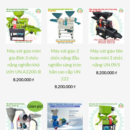
Máy xát gạo mini
Máy xát gạo 2
Máy xát gạo liên
gia đình 3 chức
chức năng đầu
hoàn mini 3 chức
năng nghiền khô
nghiền sàng tròn
năng UN 09/S
ướt UN A3200-B
bản cao cấp UN
8.200.000
₫
222
8.200.000
₫
8.200.000
₫
Giảm giá!