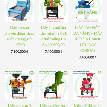
HẾT HÀNG
Máy lọc sạn
Máy xay xát lúa
MÁY LÀM ĐẤT
chuyên dụng năng
gạo mini gia đình
ĐA NĂNG – MÁY
suất 700kg/giờ
2 chức năng UN
XỚI ĐẤT MINI
LS700
6N40-9FQ20
170 ( DÂY
COROA)
7.100.000
₫
7.400.000
₫
7.400.000
₫
Máy xát gạo 2
Máy nghiền thức
Máy xới đất mini