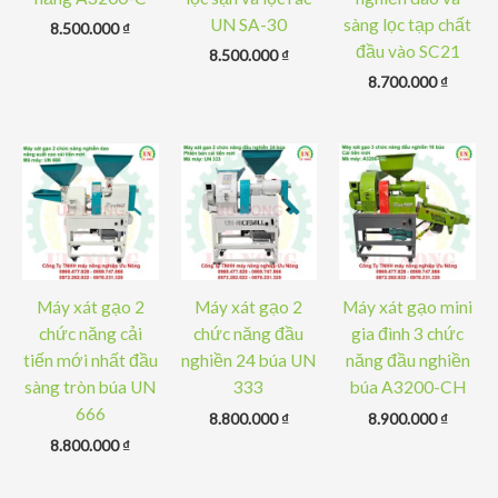
UN SA-30
sàng lọc tạp chất
8.500.000
₫
đầu vào SC21
8.500.000
₫
8.700.000
₫
Máy xát gạo 2
Máy xát gạo 2
Máy xát gạo mini
chức năng cải
chức năng đầu
gia đình 3 chức
tiến mới nhất đầu
nghiền 24 búa UN
năng đầu nghiền
sàng tròn búa UN
333
búa A3200-CH
666
8.800.000
₫
8.900.000
₫
8.800.000
₫