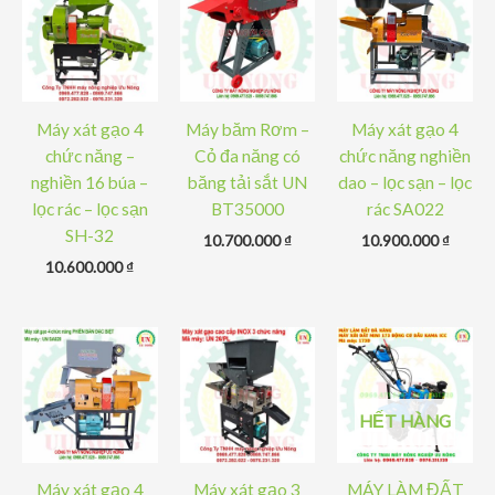
Máy xát gạo 4
Máy băm Rơm –
Máy xát gạo 4
chức năng –
Cỏ đa năng có
chức năng nghiền
nghiền 16 búa –
băng tải sắt UN
dao – lọc sạn – lọc
lọc rác – lọc sạn
BT35000
rác SA022
SH-32
10.700.000
₫
10.900.000
₫
10.600.000
₫
HẾT HÀNG
Máy xát gạo 4
Máy xát gạo 3
MÁY LÀM ĐẤT