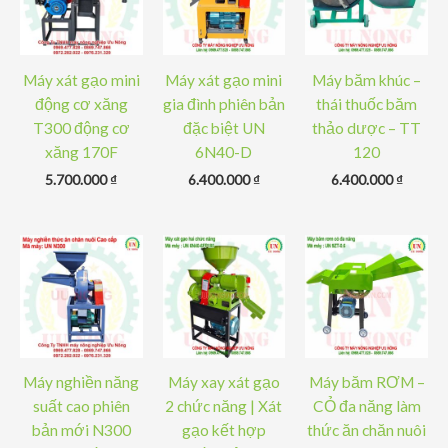
Máy xát gạo mini
Máy xát gạo mini
Máy băm khúc –
động cơ xăng
gia đình phiên bản
thái thuốc băm
T300 động cơ
đặc biệt UN
thảo dược – TT
xăng 170F
6N40-D
120
5.700.000
₫
6.400.000
₫
6.400.000
₫
Máy nghiền năng
Máy xay xát gạo
Máy băm RƠM –
suất cao phiên
2 chức năng | Xát
CỎ đa năng làm
bản mới N300
gạo kết hợp
thức ăn chăn nuôi