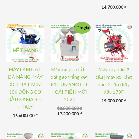
14.700.000
₫
Giảm giá!
HẾT HÀNG
MÁY LÀM ĐẤT
Máy xát gạo lứt –
Máy cày mini 2
ĐÃ NĂNG, MÁY
xát gạo trắng kết
cầu | máy xới đất
XỚI ĐẤT MIN
hợp UN 6N40-LT
mini 2 cầu chạy
186 ĐỘNG CƠ
– CẢI TIẾN MỚI
dầu 173F
DẦU KAMA ICC
2024
19.000.000
₫
– TALY
Giá
18.200.000
₫
gốc
Giá
17.200.000
₫
16.600.000
₫
là:
hiện
18.200.000 ₫.
tại
là:
17.200.000 ₫.