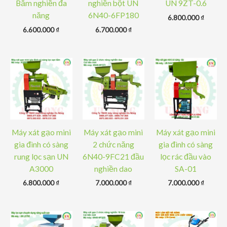
Băm nghiền đa
nghiền bột UN
UN 9ZT-0.6
năng
6N40-6FP180
6.800.000
₫
6.600.000
₫
6.700.000
₫
Máy xát gạo mini
Máy xát gạo mini
Máy xát gạo mini
gia đình có sàng
2 chức năng
gia đình có sàng
rung lọc sạn UN
6N40-9FC21 đầu
lọc rác đầu vào
A3000
nghiền dao
SA-01
6.800.000
₫
7.000.000
₫
7.000.000
₫