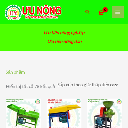
Nhảy
tới
Tìm
nội
kiếm
dung
Ưu tiên nông nghiệp
Ưu tiên nông dân
Sản phẩm
Đã
Hiển thị tất cả 78 kết quả
sắp
xếp
theo
giá:
thấp
đến
cao