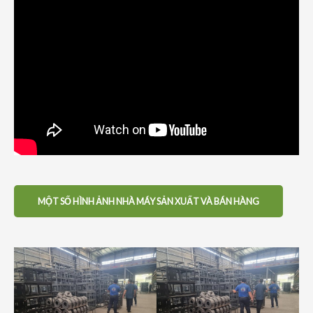
MỘT SỐ HÌNH ẢNH NHÀ MÁY SẢN XUẤT VÀ BÁN HÀNG