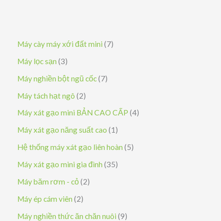
7
Máy cày máy xới đất mini
7
s
3
Máy lọc sạn
3
ả
s
7
Máy nghiền bột ngũ cốc
7
n
ả
s
2
Máy tách hạt ngô
2
p
n
ả
s
4
Máy xát gạo mini BẢN CAO CẤP
4
h
p
n
ả
s
1
Máy xát gạo năng suất cao
1
ẩ
h
p
n
ả
s
5
Hệ thống máy xát gạo liên hoàn
5
m
ẩ
h
p
n
ả
s
3
Máy xát gạo mini gia đình
35
m
ẩ
h
p
n
ả
5
2
Máy băm rơm - cỏ
2
m
ẩ
h
p
n
s
s
2
Máy ép cám viên
2
m
ẩ
h
p
ả
ả
s
9
Máy nghiền thức ăn chăn nuôi
9
m