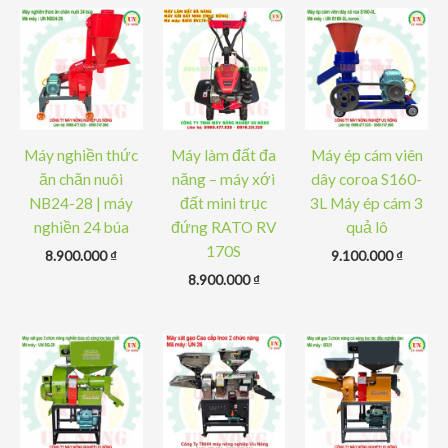
Máy nghiền thức
Máy làm đất đa
Máy ép cám viên
ăn chăn nuôi
năng – máy xới
dây coroa S160-
NB24-28 | máy
đất mini trục
3L Máy ép cám 3
nghiền 24 búa
đứng RATO RV
quả lô
170S
8.900.000
₫
9.100.000
₫
8.900.000
₫