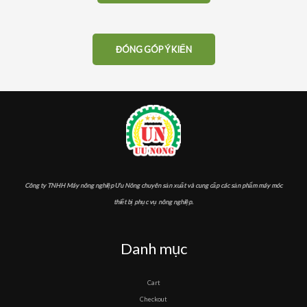
ĐÓNG GÓP Ý KIẾN
Công ty TNHH Máy nông nghiệp Ưu Nông chuyên sản xuất và cung cấp các sản phẩm máy móc
thiết bị phục vụ nông nghiệp.
Danh mục
Cart
Checkout