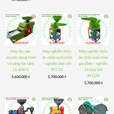
là:
hiện
6.200.0
tại
là:
5.600.0
Máy lọc sạn
Máy nghiền thức
Máy nghiền thức
chuyên dụng mini
ăn chăn nuôi mini
ăn chăn nuôi mini
có sàng lọc tấm
– nghiền dao UN
gia đình – nghiền
LS-400-S
9FC21
16 búa UN
9FQ20
5.600.000
₫
5.700.000
₫
5.700.000
₫