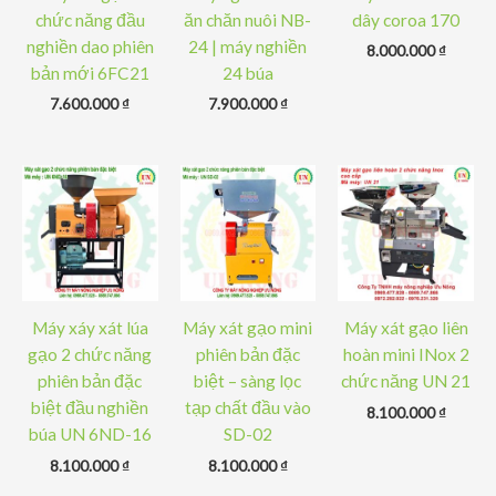
chức năng đầu
ăn chăn nuôi NB-
dây coroa 170
nghiền dao phiên
24 | máy nghiền
8.000.000
₫
bản mới 6FC21
24 búa
7.600.000
₫
7.900.000
₫
Máy xáy xát lúa
Máy xát gạo mini
Máy xát gạo liên
gạo 2 chức năng
phiên bản đặc
hoàn mini INox 2
phiên bản đặc
biệt – sàng lọc
chức năng UN 21
biệt đầu nghiền
tạp chất đầu vào
8.100.000
₫
búa UN 6ND-16
SD-02
8.100.000
₫
8.100.000
₫