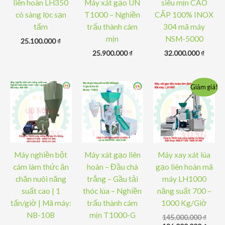
liên hoàn LH350
Máy xát gạo UN
siêu mịn CAO
có sàng lọc sạn
T1000 – Nghiền
CẤP 100% INOX
tấm
trấu thành cám
304 mã máy
mịn
NSM-5000
25.100.000
₫
25.900.000
₫
32.000.000
₫
Giảm giá!
Máy nghiền bột
Máy xát gạo liên
Máy xay xát lúa
cám làm thức ăn
hoàn – Đầu chà
gạo liên hoàn mã
chăn nuôi năng
trắng – Gầu tải
máy LH1000
suất cao | 1
thóc lúa – Nghiền
năng suất 700 –
tấn/giờ | Mã máy:
trấu thành cám
1000 Kg/Giờ
NB-10B
mịn T1000-G
Giá
145.000.000
₫