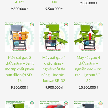
A022
888
9.800.000
₫
9.300.000
₫
9.500.000
₫
Máy xát gạo 3
Máy xát gạo 4
Máy xát gạo 4
chức năng – Sàng
chức năng –
chức năng –
lọc tạp chất phiên
nghiền bột đa
nghiền dao – lọc
bản đặc biệt SD-
năng – lọc rác –
rác – lọc sạn SC-
16
lọc sạn SB-32
32
9.800.000
₫
9.900.000
₫
10.200.000
₫