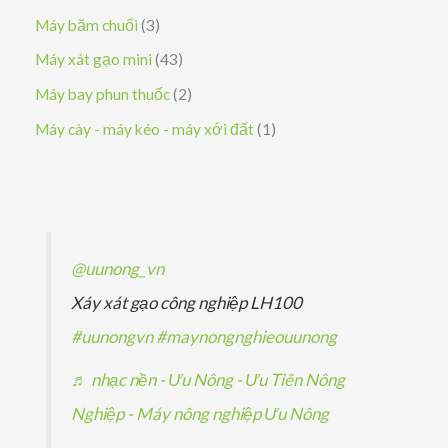
ẩ
h
n
n
ả
s
3
Máy băm chuối
3
m
ẩ
p
p
n
ả
s
4
Máy xát gạo mini
43
m
h
h
p
n
ả
3
2
Máy bay phun thuốc
2
ẩ
ẩ
h
p
n
s
s
1
Máy cày - máy kéo - máy xới đất
1
m
m
ẩ
h
p
ả
ả
s
m
ẩ
h
n
n
ả
m
ẩ
p
p
n
m
h
h
p
@uunong_vn
ẩ
ẩ
h
Xáy xát gạo công nghiệp LH100
m
m
ẩ
#uunongvn
#maynongnghieouunong
m
♬ nhạc nền - Ưu Nông - Ưu Tiên Nông
Nghiệp - Máy nông nghiệp Ưu Nông