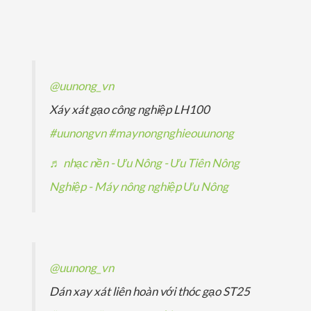
p
ả
ả
s
m
ẩ
h
n
n
ả
m
ẩ
p
p
n
m
h
h
p
@uunong_vn
ẩ
ẩ
h
Xáy xát gạo công nghiệp LH100
m
m
ẩ
#uunongvn
#maynongnghieouunong
m
♬ nhạc nền - Ưu Nông - Ưu Tiên Nông
Nghiệp - Máy nông nghiệp Ưu Nông
@uunong_vn
Dán xay xát liên hoàn với thóc gạo ST25