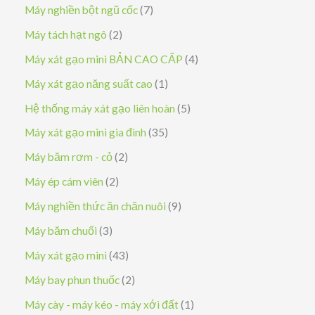
ả
s
7
Máy nghiền bột ngũ cốc
7
n
ả
s
2
Máy tách hạt ngô
2
p
n
ả
s
4
Máy xát gạo mini BẢN CAO CẤP
4
h
p
n
ả
s
1
Máy xát gạo năng suất cao
1
ẩ
h
p
n
ả
s
5
Hệ thống máy xát gạo liên hoàn
5
m
ẩ
h
p
n
ả
s
3
Máy xát gạo mini gia đình
35
m
ẩ
h
p
n
ả
5
2
Máy băm rơm - cỏ
2
m
ẩ
h
p
n
s
s
2
Máy ép cám viên
2
m
ẩ
h
p
ả
ả
s
9
Máy nghiền thức ăn chăn nuôi
9
m
ẩ
h
n
n
ả
s
3
Máy băm chuối
3
m
ẩ
p
p
n
ả
s
4
Máy xát gạo mini
43
m
h
h
p
n
ả
3
2
Máy bay phun thuốc
2
ẩ
ẩ
h
p
n
s
s
1
Máy cày - máy kéo - máy xới đất
1
m
m
ẩ
h