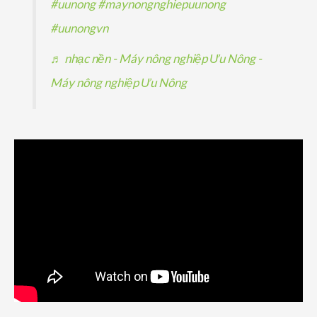
#uunong
#maynongnghiepuunong
#uunongvn
♬ nhạc nền - Máy nông nghiệp Ưu Nông -
Máy nông nghiệp Ưu Nông