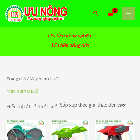
Nhảy
tới
Tìm
nội
kiếm
dung
Ưu tiên nông nghiệp
Ưu tiên nông dân
Trang chủ
/ Máy băm chuối
Máy băm chuối
Đã
Hiển thị tất cả 3 kết quả
sắp
xếp
theo
giá:
thấp
đến
cao