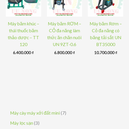
Máy băm khúc –
Máy băm RƠM –
Máy băm Rơm –
thái thuốc băm
CỎ đa năng làm
Cỏ đa năng có
thảo dược – TT
thức ăn chăn nuôi
băng tải sắt UN
120
UN 9ZT-0.6
BT35000
6.400.000
₫
6.800.000
₫
10.700.000
₫
7
Máy cày máy xới đất mini
7
s
3
Máy lọc sạn
3