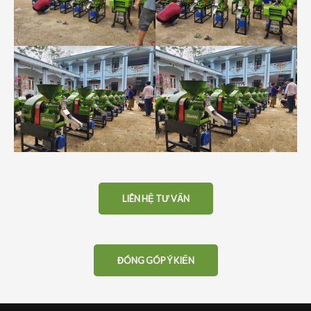
LIÊN HỆ TƯ VẤN
ĐÓNG GÓP Ý KIẾN