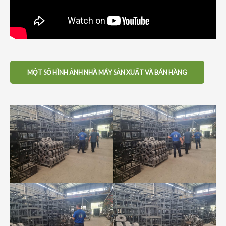
MỘT SỐ HÌNH ẢNH NHÀ MÁY SẢN XUẤT VÀ BÁN HÀNG