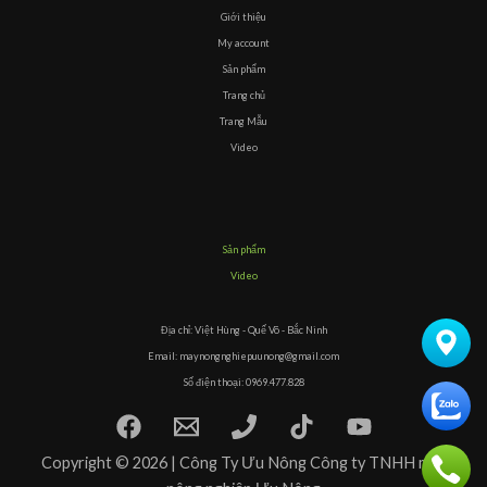
Giới thiệu
My account
Sản phẩm
Trang chủ
Trang Mẫu
Video
Sản phẩm
Video
Địa chỉ: Việt Hùng - Quế Võ - Bắc Ninh
Email: maynongnghiepuunong@gmail.com
Số điện thoại: 0969.477.828
Copyright © 2026 | Công Ty Ưu Nông Công ty TNHH máy