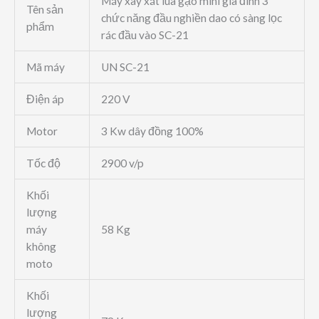
Máy xay xát lúa gạo mini gia đình 3
Tên sản
chức năng đầu nghiền dao có sàng lọc
phẩm
rác đầu vào SC-21
Mã máy
UN SC-21
Điện áp
220 V
Motor
3 Kw dây đồng 100%
Tốc độ
2900 v/p
Khối
lượng
máy
58 Kg
không
moto
Khối
lượng