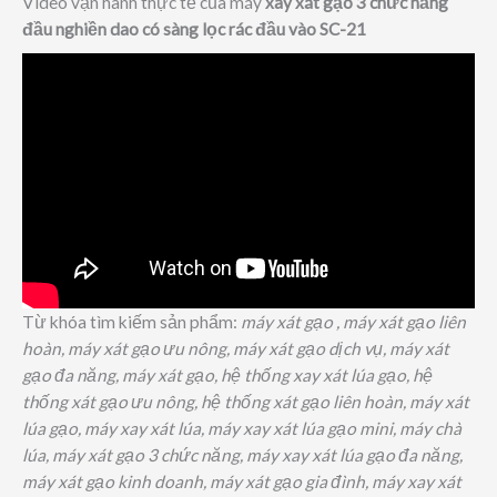
Video vận hành thực tế của máy
xay xát gạo
3 chức năng
đầu nghiền dao có sàng lọc rác đầu vào SC-21
Từ khóa tìm kiếm sản phẩm:
máy xát gạo , máy xát gạo liên
hoàn, máy xát gạo ưu nông, máy xát gạo dịch vụ, máy xát
gạo đa năng, máy xát gạo, hệ thống xay xát lúa gạo, hệ
thống xát gạo ưu nông, hệ thống xát gạo liên hoàn, máy xát
lúa gạo, máy xay xát lúa, máy xay xát lúa gạo mini, máy chà
lúa, máy xát gạo 3 chức năng, máy xay xát lúa gạo đa năng,
máy xát gạo kinh doanh, máy xát gạo gia đình, máy xay xát