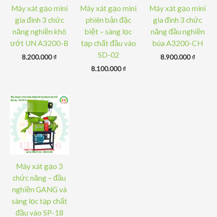
Máy xát gạo mini
Máy xát gạo mini
Máy xát gạo mini
gia đình 3 chức
phiên bản đặc
gia đình 3 chức
năng nghiền khô
biệt – sàng lọc
năng đầu nghiền
ướt UN A3200-B
tạp chất đầu vào
búa A3200-CH
SD-02
8.200.000
₫
8.900.000
₫
8.100.000
₫
Máy xát gạo 3
chức năng – đầu
nghiền GANG và
sàng lọc tạp chất
đầu vào SP-18