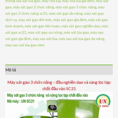
thống xay xát lúa gạo
,
máy chà lúa
,
máy chà lúa gia đình
,
máy xát
-
gạo
,
máy xát gạo 2 chức năng
,
máy xát gạo 3 chức năng
,
máy
đầu
xát gạo 3 chức năng sc21
,
máy xát gạo đa năng
,
máy xát gạo
nghiền
dịch vụ
,
may xat gạo đời mới.
,
máy xát gạo gia đình
,
máy xát gạo
dao
kinh doanh
,
máy xát gạo liên hoàn
,
máy xát gạo nghiền dao
,
máy
và
xát gạo sc21
,
máy xát gạo ưu nông
,
máy xát lúa gạo
,
máy xay
sàng
xát gạo gia đình
,
máy xay xát lúa
,
máy xay xát lúa gạo đa năng
,
lọc
máy xay xát lúa gạo mini
tạp
chất
đầu
vào
Mô tả
SC21
số
Máy xát gạo 3 chức năng – đầu nghiền dao và sàng lọc tạp
lượng
chất đầu vào SC21