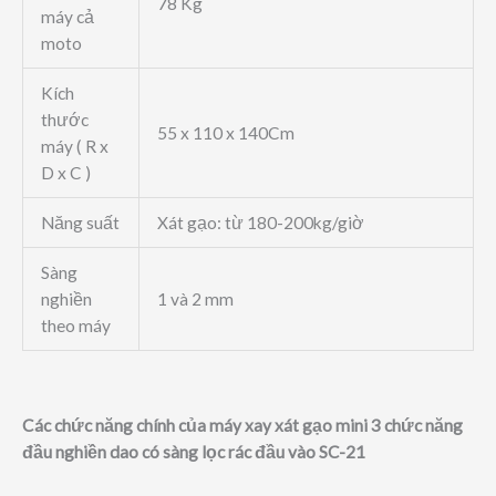
78 Kg
máy cả
moto
Kích
thước
55 x 110 x 140Cm
máy ( R x
D x C )
Năng suất
Xát gạo: từ 180-200kg/giờ
Sàng
nghiền
1 và 2 mm
theo máy
Các chức năng chính của máy xay xát gạo
mini
3 chức năng
đầu nghiền dao có sàng lọc rác đầu vào SC-21