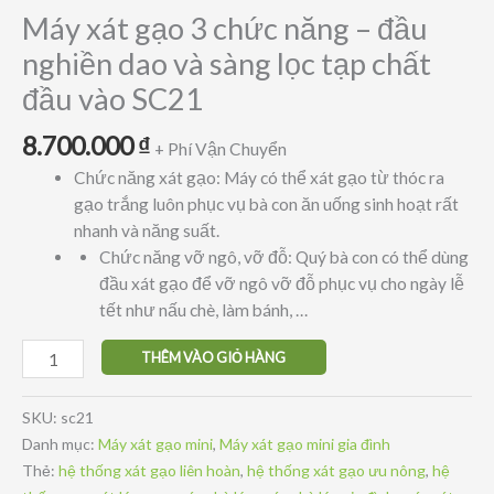
Máy xát gạo 3 chức năng – đầu
nghiền dao và sàng lọc tạp chất
đầu vào SC21
8.700.000
₫
+ Phí Vận Chuyển
Chức năng xát gạo: Máy có thể xát gạo từ thóc ra
gạo trắng luôn phục vụ bà con ăn uống sinh hoạt rất
nhanh và năng suất.
Chức năng vỡ ngô, vỡ đỗ: Quý bà con có thể dùng
đầu xát gạo để vỡ ngô vỡ đỗ phục vụ cho ngày lễ
tết như nấu chè, làm bánh, …
Máy
THÊM VÀO GIỎ HÀNG
xát
gạo
SKU:
sc21
3
Danh mục:
Máy xát gạo mini
,
Máy xát gạo mini gia đình
chức
Thẻ:
hệ thống xát gạo liên hoàn
,
hệ thống xát gạo ưu nông
,
hệ
năng