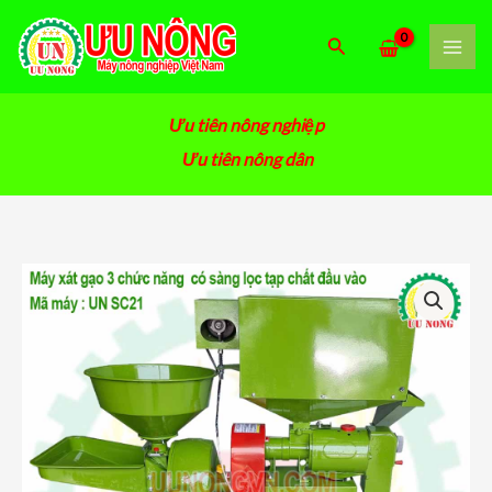
Nhảy
tới
Tìm
nội
kiếm
dung
Ưu tiên nông nghiệp
Ưu tiên nông dân