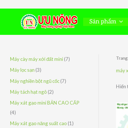
Nhảy
tới
nội
Sản phẩm
dung
Trang
7
Máy cày máy xới đất mini
7
s
3
Máy lọc sạn
3
máy x
ả
s
7
Máy nghiền bột ngũ cốc
7
Hiển 
n
ả
s
2
Máy tách hạt ngô
2
p
n
ả
s
Máy xát gạo mini BẢN CAO CẤP
h
p
n
ả
4
4
ẩ
h
p
n
s
1
Máy xát gạo năng suất cao
1
m
ẩ