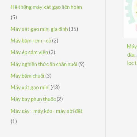
h
p
ả
s
Hệ thống máy xát gạo liên hoàn
m
ẩ
h
n
ả
5
5
m
ẩ
p
n
s
3
Máy xát gạo mini gia đình
35
m
h
p
ả
5
2
Máy băm rơm - cỏ
2
ẩ
Máy 
h
n
s
s
2
Máy ép cám viên
2
đầu
m
ẩ
p
ả
ả
s
lọc 
9
Máy nghiền thức ăn chăn nuôi
9
m
h
n
n
ả
s
3
Máy băm chuối
3
ẩ
p
p
n
ả
s
4
Máy xát gạo mini
43
m
h
h
p
n
ả
3
2
Máy bay phun thuốc
2
ẩ
ẩ
h
p
n
s
s
Máy cày - máy kéo - máy xới đất
m
m
ẩ
h
p
ả
ả
1
1
m
ẩ
h
n
n
s
m