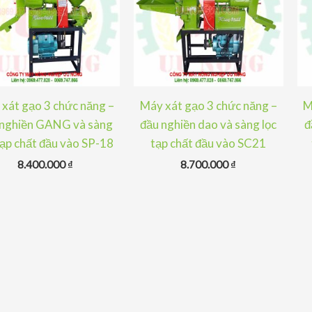
xát gạo 3 chức năng –
Máy xát gạo 3 chức năng –
M
 nghiền GANG và sàng
đầu nghiền dao và sàng lọc
đ
tạp chất đầu vào SP-18
tạp chất đầu vào SC21
8.400.000
₫
8.700.000
₫