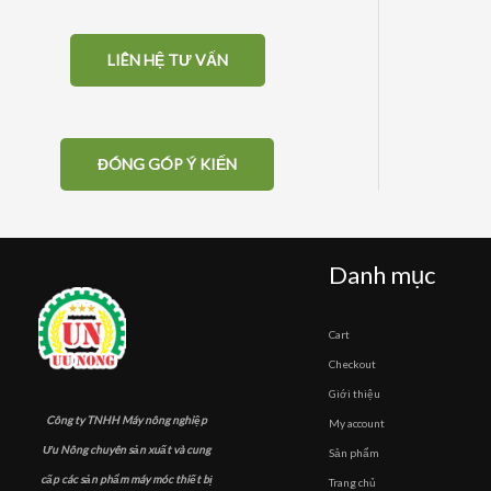
LIÊN HỆ TƯ VẤN
ĐÓNG GÓP Ý KIẾN
Danh mục
Cart
Checkout
Giới thiệu
Công ty TNHH Máy nông nghiệp
My account
Ưu Nông chuyên sản xuất và cung
Sản phẩm
cấp các sản phẩm máy móc thiết bị
Trang chủ