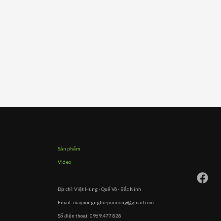
Sản phẩm
Video
Địa chỉ: Việt Hùng - Quế Võ - Bắc Ninh
Email: maynongnghiepuunong@gmail.com
Số điện thoại: 0969.477.828