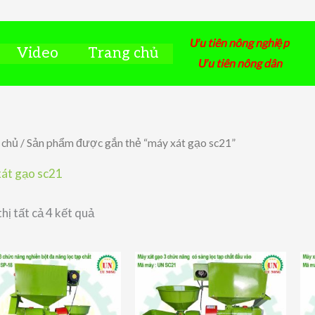
Ưu tiên nông nghiệp
Video
Trang chủ
Ưu tiên nông dân
 chủ
/ Sản phẩm được gắn thẻ “máy xát gạo sc21”
át gạo sc21
Đã
thị tất cả 4 kết quả
sắp
xếp
theo
giá:
thấp
đến
cao