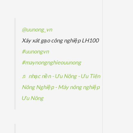
ẩ
p
p
ả
m
h
h
n
ẩ
ẩ
p
@uunong_vn
m
m
h
Xáy xát gạo công nghiệp LH100
ẩ
#uunongvn
m
#maynongnghieouunong
♬ nhạc nền - Ưu Nông - Ưu Tiên
Nông Nghiệp - Máy nông nghiệp
Ưu Nông