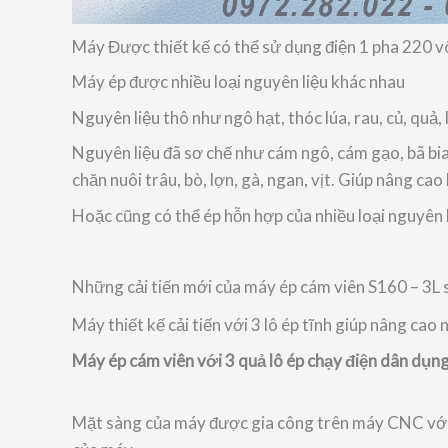
Máy Được thiết kế có thể sử dụng điện 1 pha 220 vô
Máy ép được nhiều loại nguyên liệu khác nhau
Nguyên liệu thô như ngô hạt, thóc lúa, rau, củ, quả, l
Nguyên liệu đã sơ chế như cám ngô, cám gạo, bã bia,
chăn nuôi trâu, bò, lợn, gà, ngan, vịt. Giúp nâng c
Hoặc cũng có thể ép hỗn hợp của nhiều loại nguyên l
Những cải tiến mới của máy ép cám viên S160 – 3L 
Máy thiết kế cải tiến với 3 lô ép tĩnh giúp nâng cao
Máy ép cám viên với 3 quả lô ép chạy điện dân dụng
Mặt sàng của máy được gia công trên máy CNC với đ