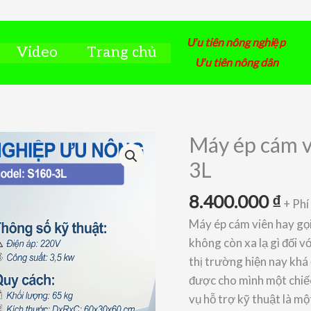
Ưu tiên nông nghiệp
Video
Trang chủ
Ưu tiên nông dân
Máy ép cám vi
3L
8.400.000
₫
+ Ph
Máy ép cám viên hay gọi
không còn xa lạ gì đối 
thị trường hiện nay khá
được cho mình một chiếc
vụ hỗ trợ kỹ thuật là mộ