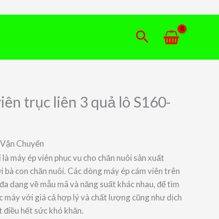
Tìm
kiếm
ên trục liên 3 quả lô S160-
í Vận Chuyển
 là máy ép viên phục vụ cho chăn nuôi sản xuất
với bà con chăn nuôi. Các dòng máy ép cám viên trên
 đa dạng về mẫu mã và năng suất khác nhau, để tìm
 máy với giá cả hợp lý và chất lượng cũng như dịch
t điều hết sức khó khăn.