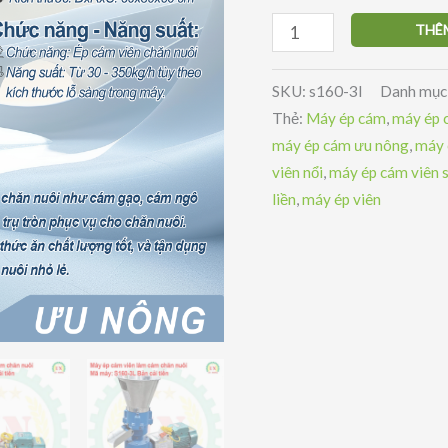
Máy
THÊ
ép
cám
SKU:
s160-3l
Danh mục
viên
Thẻ:
Máy ép cám
,
máy ép 
trục
máy ép cám ưu nông
,
máy 
liên
viên nổi
,
máy ép cám viên 
3
liền
,
máy ép viên
quả
lô
S160-
3L
số
lượng