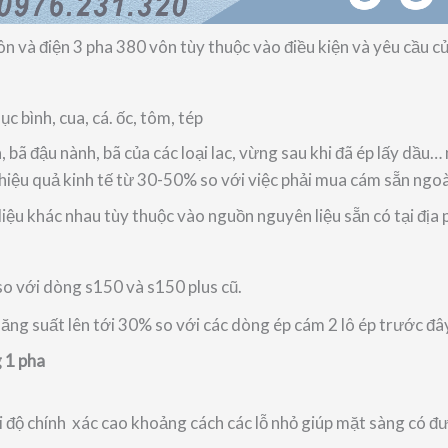
n và điện 3 pha 380 vôn tùy thuộc vào điều kiện và yêu cầu củ
ục bình, cua, cá. ốc, tôm, tép
 bã đậu nành, bã của các loại lac, vừng sau khi đã ép lấy dầu…
ao hiệu quả kinh tế từ 30-50% so với việc phải mua cám sẵn ngo
iệu khác nhau tùy thuộc vào nguồn nguyên liệu sẵn có tại địa 
so với dòng s150 và s150 plus cũ.
 năng suất lên tới 30% so với các dòng ép cám 2 lô ép trước đâ
 1 pha
ộ chính xác cao khoảng cách các lỗ nhỏ giúp mặt sàng có đư