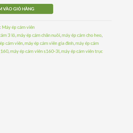
M VÀO GIỎ HÀNG
:
Máy ép cám viên
cám 3 lô
,
máy ép cám chăn nuôi
,
máy ép cám cho heo
,
ép cám viên
,
máy ép cám viên gia đình
,
máy ép cám
s160
,
máy ép cám viên s160-3l
,
máy ép cám viên trục