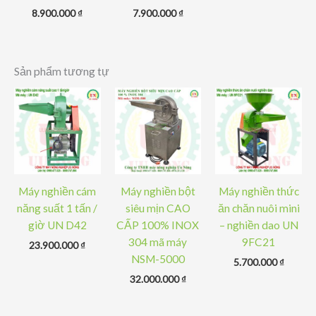
8.900.000
₫
7.900.000
₫
Sản phẩm tương tự
Máy nghiền cám
Máy nghiền bột
Máy nghiền thức
năng suất 1 tấn /
siêu mịn CAO
ăn chăn nuôi mini
giờ UN D42
CẤP 100% INOX
– nghiền dao UN
304 mã máy
9FC21
23.900.000
₫
NSM-5000
5.700.000
₫
32.000.000
₫