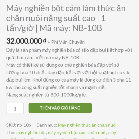
Máy nghiền bột cám làm thức ăn
chăn nuôi năng suất cao | 1
tấn/giờ | Mã máy: NB-10B
32.000.000
₫
+ Phí Vận Chuyển
Đây là sản phẩm máy nghiền búa có silo dập bụi kết hợp với
quạt hút cám. Với mã máy NB-10B
Máy có thiết kế sử dụng cơ chế nghiền búa đập với số
lượng búa 10 chiếc dày dặn, kết vợi với bột quạt hút có silo
dập bụi lớn. Khối động cơ của máy là động cơ điện 3 pha 11
kw cho công suất nghiền tốt nhanh và mạnh mẽ.
Năng suất nghiền từ 800-1000kg/giờ.
Máy
THÊM VÀO GIỎ HÀNG
nghiền
bột
SKU:
nb-10b
Danh mục:
Máy nghiền thức ăn chăn nuôi
cám
Thẻ:
máy nghiền bột
,
máy nghiền bột cám chăn nuôi
,
máy
làm