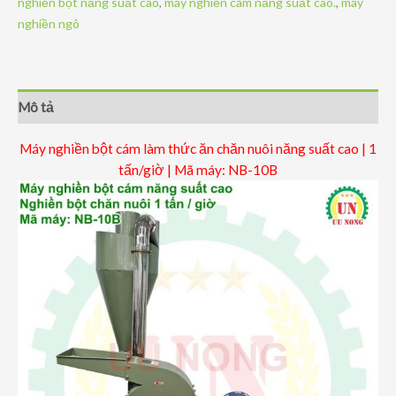
nghiền bột năng suất cao
,
máy nghiền cám năng suất cao.
,
máy
thức
nghiền ngô
ăn
chăn
nuôi
năng
Mô tả
suất
cao
Máy nghiền bột cám làm thức ăn chăn nuôi năng suất cao | 1
|
tấn/giờ | Mã máy: NB-10B
1
tấn/giờ
|
Mã
máy:
NB-
10B
số
lượng