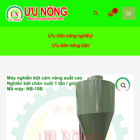
Nhảy
tới
Tìm
nội
kiếm
dung
Ưu tiên nông nghiệp
Ưu tiên nông dân