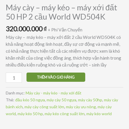
Máy cày – máy kéo – máy xới đất
50 HP 2 cầu World WD504K
320.000.000
₫
+ Phí Vận Chuyển
Máy cày – máy kéo – máy xới đất 2 cầu World WD504K có
khả năng hoạt động linh hoạt, đầy sự cơ động và mạnh mẽ,
có khả năng thực hiện tất cả các nhiệm vụ được xem là khó
khăn nhất của công việc đồng áng, thích hợp vận hành trong
nhiều điều kiện ruộng khô và cả ruộng ướt – sình lầy
Máy
THÊM VÀO GIỎ HÀNG
cày
–
Danh mục:
Máy cày - máy kéo - máy xới đất
máy
Thẻ:
đầu kéo 50 ngựa
,
máy cày 50 ngựa
,
máy cày 50hp
,
máy cày
kéo
bánh xích
,
máy cày công suất lớn
,
máy cày ưu nông
,
máy cày
–
world
,
máy kéo 50 hp
,
máy kéo công suất lớn
,
máy kéo world
máy
xới