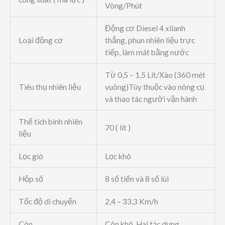
Vòng/Phút
Động cơ Diesel 4 xilanh
Loại động cơ
thẳng, phun nhiên liệu trực
tiếp, làm mát bằng nước
Từ 0,5 – 1,5 Lít/Xào (360 mét
Tiêu thụ nhiên liệu
vuông)Tùy thuộc vào nông cụ
và thao tác người vận hành
Thể tích bình nhiên
70 ( lít )
liệu
Lọc gió
Lọc khô
Hộp số
8 số tiến và 8 số lùi
Tốc độ di chuyển
2,4 – 33,3 Km/h
Côn
Côn khô, Hai tác dụng