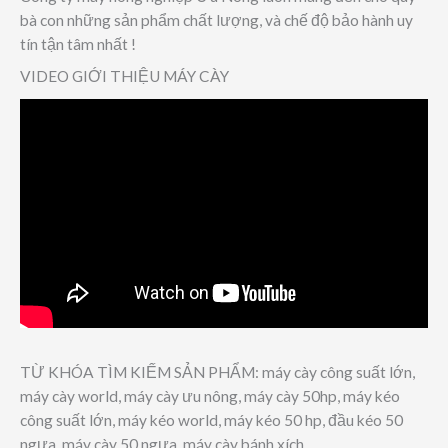
bà con những sản phẩm chất lượng, và chế độ bảo hành uy
tín tận tâm nhất !
VIDEO GIỚI THIỆU MÁY CÀY
TỪ KHÓA TÌM KIẾM SẢN PHẨM: máy cày công suất lớn,
máy cày world, máy cày ưu nông, máy cày 50hp, máy kéo
công suất lớn, máy kéo world, máy kéo 50 hp, đầu kéo 50
ngựa, máy cày 50 ngựa, máy cày bánh xích,