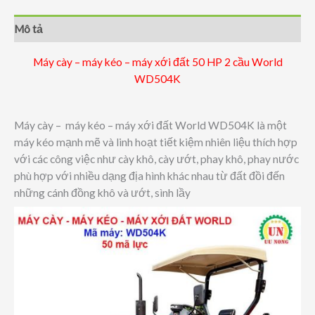
đất
50
Mô tả
HP
2
Máy cày – máy kéo – máy xới đất 50 HP 2 cầu World
cầu
WD504K
World
WD504K
số
Máy cày – máy kéo – máy xới đất World WD504K là một
lượng
máy kéo mạnh mẽ và linh hoạt tiết kiệm nhiên liệu thích hợp
với các công việc như cày khô, cày ướt, phay khô, phay nước
phù hợp với nhiều dạng địa hình khác nhau từ đất đồi đến
những cánh đồng khô và ướt, sình lầy