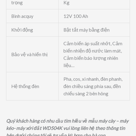
trọng
Kg
Bình acquy
12V 100 Ah
Khởi động
Bật tắt máy bằng điện
Cảm biến áp suất nhớt, Cảm
biến nhiện độ nước làm mát,
Bảo vệ và hiển thị
Cảm biến báo lượng nhiên
liệu…
Pha, cos, xi nhanh, đèn phanh,
Hệ thống đèn
đèn chiều sáng phía sau, đền
chiếu sàng 2 bên hông
Quý khách hàng có nhu cầu tìm hiều về mẫu máy cày – máy
kéo- máy xới đất WD504K vui lòng liên hệ theo thông tin
bên dưới chúng tôi sẽ tư vấn kỹ hơn cho bà con.