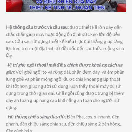
Hệ thống cầu trước và cầu sau:
được thiết kế lớn dày dặn
chắc chắn giúp máy hoạt động ổn định sức kéo lớn độ bền
cao. Cầu sau sử dụng thiết kế kiểu trục đùi thẳng giúp tăng
lực kéo trên mọi địa hình từ đồi dốc đến các thửa ruộng sình
lầy.
-Vị trí ghế ngồi thoải mái điều chỉnh được khoảng cách xa
gần:
Với ghế ngồi to và rộng dãi, phần đệm dày và êm phần
lưng ghế và phần mông ngồi được chia khoang giúp thoát
khí tốt hơn giúp người sử dụng luôn thấy thoải máy dù sử
dụng trong thời gian dài. Ghế ngồi cũng được trang bị thêm
dây an toàn giúp nâng cao khả năng an toàn cho người sử
dụng.
-Hệ thống chiếu sáng đầy đủ:
Đèn Pha, cos, xi nhanh, đèn
phanh, đèn chiều sáng phía sau, đền chiếu sàng 2 bên hông,
đèn cảnh báo…