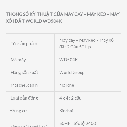
THÔNG SỐ KỸ THUẬT CỦA MÁY CÀY – MÁY KÉO – MÁY
XỚI ĐẤT WORLD WD504K
Máy cày – Máy kéo – Máy xới
Tên sản phẩm
đất 2 Cầu 50 Hp
Mã máy
WD504K
Hãng sản xuất
World Group
Mái che /cabin
Mái che
Loại dẫn động
4 x 4 ; 2 cầu
Động cơ
Xinchai
50HP ; tốc tộ 2400
công suất ( mã lực )