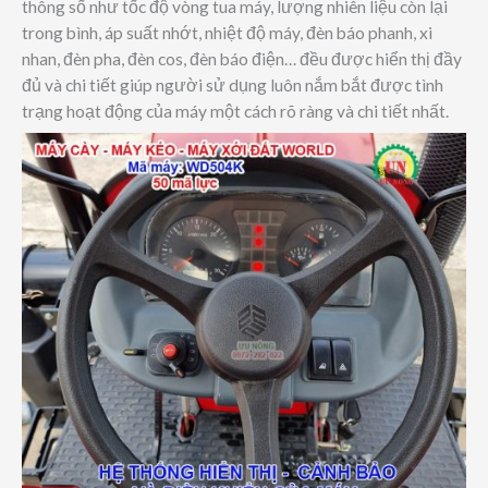
thông số như tốc độ vòng tua máy, lượng nhiên liệu còn lại
trong bình, áp suất nhớt, nhiệt độ máy, đèn báo phanh, xi
nhan, đèn pha, đèn cos, đèn báo điện… đều được hiển thị đầy
đủ và chi tiết giúp người sử dụng luôn nắm bắt được tình
trạng hoạt động của máy một cách rõ ràng và chi tiết nhất.