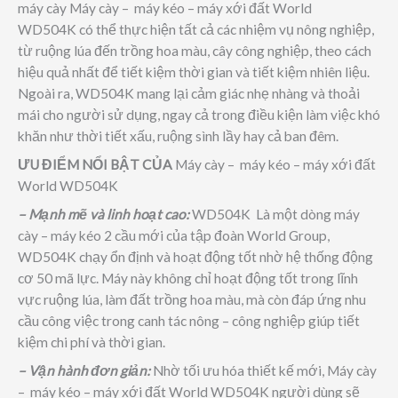
máy cày Máy cày – máy kéo – máy xới đất World
WD504K có thể thực hiện tất cả các nhiệm vụ nông nghiệp,
từ ruộng lúa đến trồng hoa màu, cây công nghiệp, theo cách
hiệu quả nhất để tiết kiệm thời gian và tiết kiệm nhiên liệu.
Ngoài ra, WD504K mang lại cảm giác nhẹ nhàng và thoải
mái cho người sử dụng, ngay cả trong điều kiện làm việc khó
khăn như thời tiết xấu, ruộng sình lầy hay cả ban đêm.
ƯU ĐIỂM NỔI BẬT CỦA
Máy cày – máy kéo – máy xới đất
World WD504K
– Mạnh mẽ và linh hoạt cao:
WD504K Là một dòng máy
cày – máy kéo 2 cầu mới của tập đoàn World Group,
WD504K chạy ổn định và hoạt động tốt nhờ hệ thống động
cơ 50 mã lực. Máy này không chỉ hoạt động tốt trong lĩnh
vực ruộng lúa, làm đất trồng hoa màu, mà còn đáp ứng nhu
cầu công việc trong canh tác nông – công nghiệp giúp tiết
kiệm chi phí và thời gian.
– Vận hành đơn giản:
Nhờ tối ưu hóa thiết kế mới, Máy cày
– máy kéo – máy xới đất World WD504K người dùng sẽ