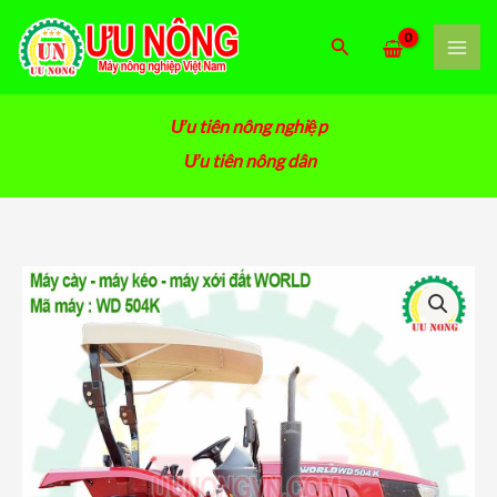
Nhảy
tới
Tìm
nội
kiếm
dung
Ưu tiên nông nghiệp
Ưu tiên nông dân