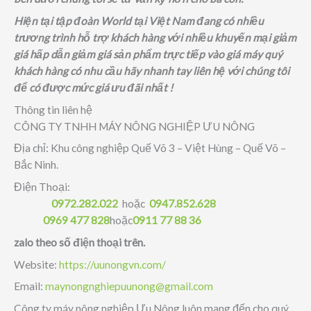
Hiện tại tập đoàn World tại Việt Nam đang có nhiều
trương trình hỗ trợ khách hàng với nhiều khuyến mại giảm
giá hấp dẫn giảm giá sản phẩm trực tiếp vào giá máy quý
khách hàng có nhu cầu hãy nhanh tay liên hệ với chúng tôi
để có được mức giá ưu đãi nhất !
Thông tin liên hệ
CÔNG TY TNHH MÁY NÔNG NGHIỆP ƯU NÔNG
Địa chỉ: Khu công nghiệp Quế Võ 3 – Việt Hùng – Quế Võ –
Bắc Ninh.
Điện Thoại:
0972.282.022
hoặc
0947.852.628
0969 477 828
hoặc
0911 77 88 36
zalo theo số điện thoại trên.
Website:
https://uunongvn.com/
Email:
maynongnghiepuunong@gmail.com
Công ty máy nông nghiệp Ưu Nông luôn mang đến cho quý