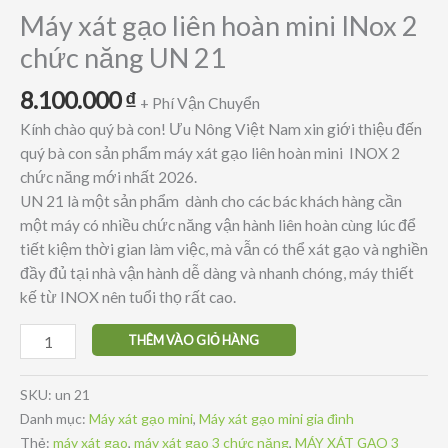
Máy xát gạo liên hoàn mini INox 2
chức năng UN 21
8.100.000
₫
+ Phí Vận Chuyển
Kính chào quý bà con! Ưu Nông Việt Nam xin giới thiệu đến
quý bà con sản phẩm máy xát gạo liên hoàn mini INOX 2
chức năng mới nhất 2026.
UN 21 là một sản phẩm dành cho các bác khách hàng cần
một máy có nhiều chức năng vận hành liên hoàn cùng lúc để
tiết kiệm thời gian làm việc, mà vẫn có thể xát gạo và nghiền
đầy đủ tại nhà vận hành dễ dàng và nhanh chóng, máy thiết
kế từ INOX nên tuổi thọ rất cao.
Máy
THÊM VÀO GIỎ HÀNG
xát
gạo
SKU:
un 21
liên
Danh mục:
Máy xát gạo mini
,
Máy xát gạo mini gia đình
hoàn
Thẻ:
máy xát gạo
,
máy xát gạo 3 chức năng
,
MÁY XÁT GẠO 3