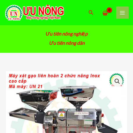
Nhảy
tới
Tìm
nội
kiếm
dung
Ưu tiên nông nghiệp
Ưu tiên nông dân