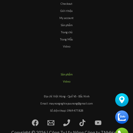
Checkout
Giới thiệu
My account
Sản phẩm
Trang chủ
Trang Mẫu
Video
Sản phẩm
Video
Địa chỉ: Việt Hùng - Quế Võ - Bắc Ninh
Email: maynongnghiepuunong@gmail.com
Số điện thoại: 0969.477.828
Copyright © 2026 | Công Ty Ưu Nông Công ty TNHH máy