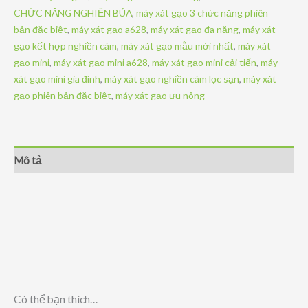
mini
CHỨC NĂNG NGHIỀN BÚA
,
máy xát gạo 3 chức năng phiên
INox
bản đặc biệt
,
máy xát gạo a628
,
máy xát gạo đa năng
,
máy xát
2
gạo kết hợp nghiền cám
,
máy xát gạo mẫu mới nhất
,
máy xát
chức
gạo mini
,
máy xát gạo mini a628
,
máy xát gạo mini cải tiến
,
máy
năng
xát gạo mini gia đình
,
máy xát gạo nghiền cám lọc sạn
,
máy xát
UN
gạo phiên bản đặc biệt
,
máy xát gạo ưu nông
21
số
lượng
Mô tả
Có thể bạn thích…