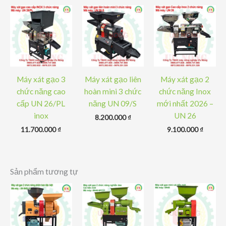
Máy xát gạo 3
Máy xát gạo liên
Máy xát gạo 2
chức năng cao
hoàn mini 3 chức
chức năng Inox
cấp UN 26/PL
năng UN 09/S
mới nhất 2026 –
inox
UN 26
8.200.000
₫
11.700.000
₫
9.100.000
₫
Sản phẩm tương tự