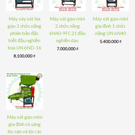
Máy xáy xát lúa
Máy xát gạo mini
Máy xát gạo mini
gạo 2 chức năng
2 chức năng
gia đình 1 chức
phiên bản đặc
6N40-9FC21 đầu
năng UN 6N40
biệt đầu nghiền
nghiền dao
5.400.000
₫
búa UN 6ND-16
7.000.000
₫
8.100.000
₫
Máy xát gạo mini
gia đình có sàng
lọc sạn và lọc rác