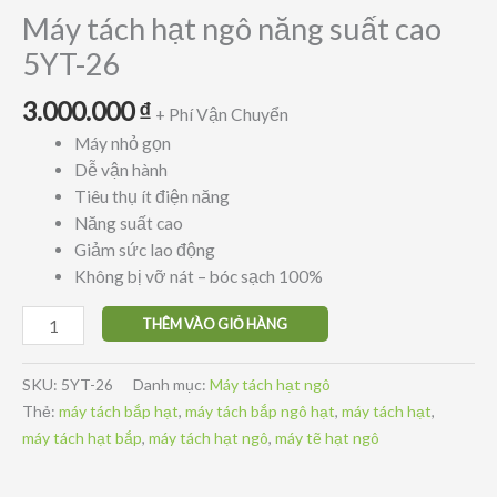
Máy tách hạt ngô năng suất cao
5YT-26
3.000.000
₫
+ Phí Vận Chuyển
Máy nhỏ gọn
Dễ vận hành
Tiêu thụ ít điện năng
Năng suất cao
Giảm sức lao động
Không bị vỡ nát – bóc sạch 100%
Máy
THÊM VÀO GIỎ HÀNG
tách
hạt
SKU:
5YT-26
Danh mục:
Máy tách hạt ngô
ngô
Thẻ:
máy tách bắp hạt
,
máy tách bắp ngô hạt
,
máy tách hạt
,
năng
máy tách hạt bắp
,
máy tách hạt ngô
,
máy tẽ hạt ngô
suất
cao