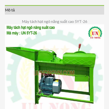
5YT-
26
Mô tả
số
lượng
Máy tách hạt ngô năng suất cao 5YT-26