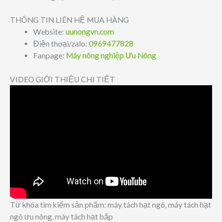
THÔNG TIN LIÊN HỆ MUA HÀNG
Website:
uunongvn.com
Điện thoại/zalo:
0969477828
Fanpage:
Máy nông nghiệp Ưu Nông
VIDEO GIỚI THIỆU CHI TIẾT
Từ khóa tìm kiếm sản phẩm: máy tách hạt ngô, máy tách hạt
ngô ưu nông, máy tách hạt bắp