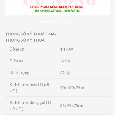
máy tách hạt ngô mini
THÔNG SỐ KỸ THUẬT MÁY
THÔNG SỐ KỸ THUẬT
Động cơ
1.1 KW
Điện áp
220 V
Khối lượng
32 Kg
Kích thước máy ( D x R
40x100x75cm
x C )
Kích thước đóng gói ( D
35x75x75cm
x R x C )