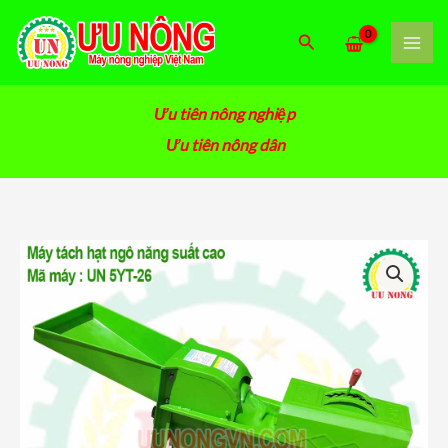
Nhảy
tới
Tìm
nội
kiếm
dung
Ưu tiên nông nghiệp
Ưu tiên nông dân