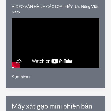
VIDEO VẬN HÀNH CÁC LOẠI MÁY
Ưu Nông Việt
Nam
Hệ
Đọc thêm »
thống
máy
xát
gạo
Máy xát gạo mini phiên bản
liên