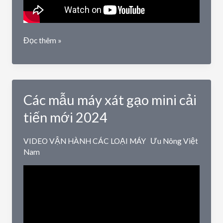
Hướng
Đọc thêm »
dẫn
điều
chỉnh
sàng
Các mẫu máy xát gạo mini cải
rung
lọc
tiến mới 2024
sạn
3
VIDEO VẬN HÀNH CÁC LOẠI MÁY
Ưu Nông Việt
cấp
Nam