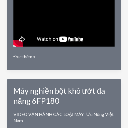
Máy
Đọc thêm »
xát
gạo
mini
phiên
Máy nghiền bột khô ướt đa
bản
đặc
năng 6FP180
biệt
2
VIDEO VẬN HÀNH CÁC LOẠI MÁY
Ưu Nông Việt
chức
Nam
năng