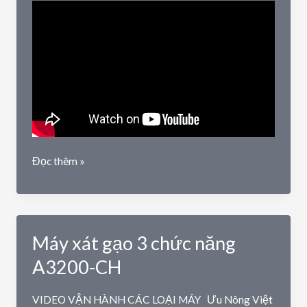
6ND-
16
Máy
Đọc thêm »
nghiền
bột
khô
ướt
Máy xát gạo 3 chức năng
đa
năng
A3200-CH
6FP180
VIDEO VẬN HÀNH CÁC LOẠI MÁY
Ưu Nông Việt