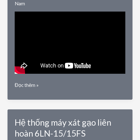
Nam
Máy
Đọc thêm »
xát
gạo
3
chức
Hệ thống máy xát gạo liên
năng
A3200-
hoàn 6LN-15/15FS
CH