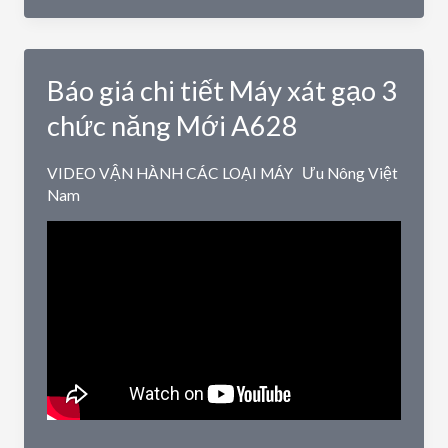
máy
xát
gạo
Báo giá chi tiết Máy xát gạo 3
liên
hoàn
chức năng Mới A628
LH1000
VIDEO VẬN HÀNH CÁC LOẠI MÁY
Ưu Nông Việt
Nam