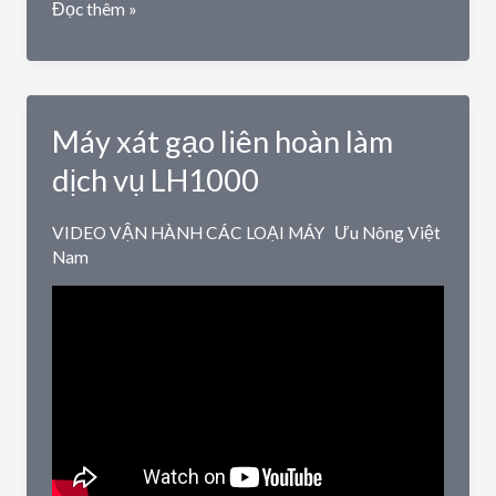
Báo
Đọc thêm »
giá
chi
tiết
Máy
Máy xát gạo liên hoàn làm
xát
gạo
dịch vụ LH1000
3
chức
VIDEO VẬN HÀNH CÁC LOẠI MÁY
Ưu Nông Việt
năng
Nam
Mới
A628