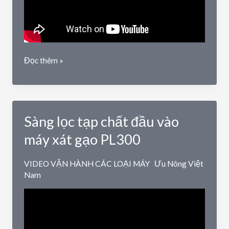
Các
Đọc thêm »
mẫu
máy
xát
gạo
Sàng lọc tạp chất đầu vào
mini
cải
máy xát gạo PL300
tiến
mới
VIDEO VẬN HÀNH CÁC LOẠI MÁY
Ưu Nông Việt
2024
Nam