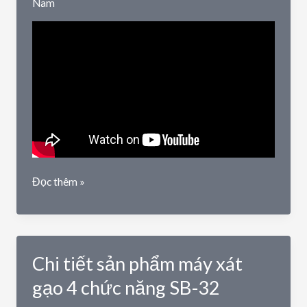
Nam
Giới
Đọc thêm »
thiệu
chi
tiết
máy
Chi tiết sản phẩm máy xát
xát
gạo
gạo 4 chức năng SB-32
SD-