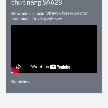
chức năng SA628
4
chức
Để lại một bình luận
VIDEO VẬN HÀNH CÁC
năng
LOẠI MÁY
Ưu Nông Việt Nam
SB-
32
Chi
Đọc thêm »
tiết
về
máy
xát