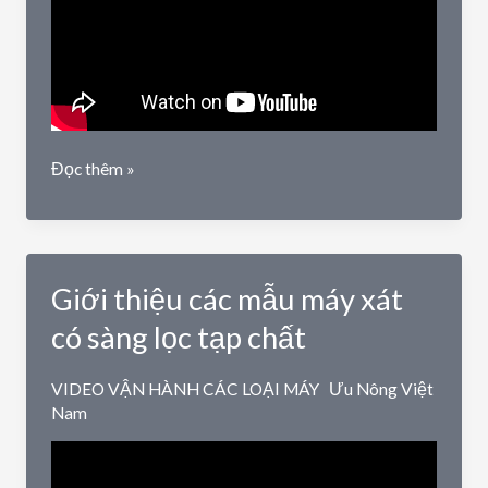
Sàng
Đọc thêm »
lọc
tạp
chất
đầu
Giới thiệu các mẫu máy xát
vào
máy
có sàng lọc tạp chất
xát
gạo
VIDEO VẬN HÀNH CÁC LOẠI MÁY
Ưu Nông Việt
PL300
Nam