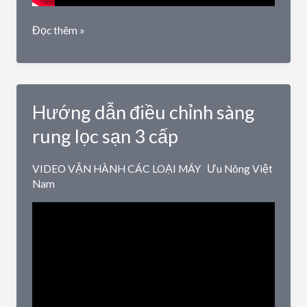
Máy
Đọc thêm »
xát
gạo
liên
hoàn
Hướng dẫn điều chỉnh sàng
làm
dịch
rung lọc sạn 3 cấp
vụ
LH1000
VIDEO VẬN HÀNH CÁC LOẠI MÁY
Ưu Nông Việt
Nam