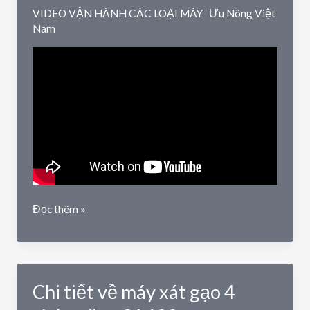
02
VIDEO VẬN HÀNH CÁC LOẠI MÁY
Ưu Nông Việt
Nam
Chi
Đọc thêm »
tiết
sản
phẩm
máy
Chi tiết về máy xát gạo 4
xát
gạo