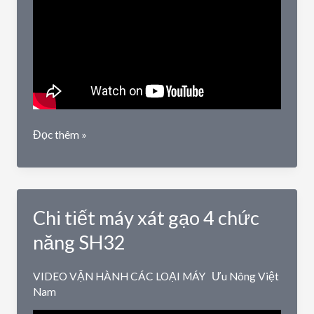
Giới
Đọc thêm »
thiệu
các
mẫu
máy
Chi tiết máy xát gạo 4 chức
xát
có
năng SH32
sàng
lọc
VIDEO VẬN HÀNH CÁC LOẠI MÁY
Ưu Nông Việt
tạp
Nam
chất