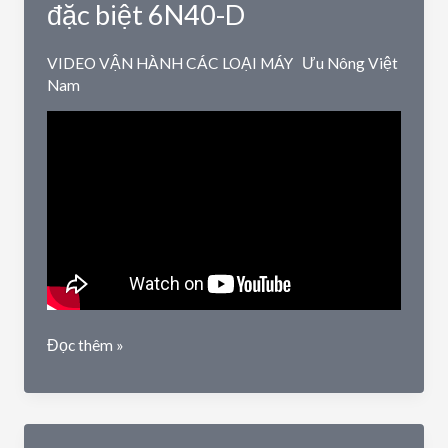
hoàn
đặc biệt 6N40-D
6LN-
15/15FS
VIDEO VẬN HÀNH CÁC LOẠI MÁY
Ưu Nông Việt
Nam
Máy
Đọc thêm »
xát
gạo
mini
phiên