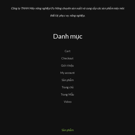
Công ty TNHH Máy nông nghiệp Ưu Nông chuyên sản xuất và cung cấp các sản phẩm máy móc
thiết bị phục vụ nông nghiệp.
Danh mục
Cart
Checkout
Giới thiệu
My account
Sản phẩm
Trang chủ
Trang Mẫu
Video
Sản phẩm