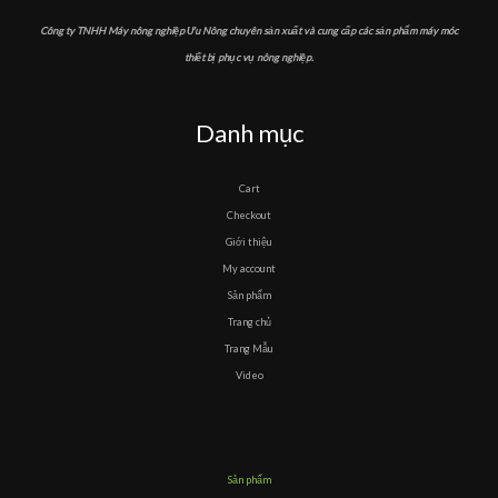
Công ty TNHH Máy nông nghiệp Ưu Nông chuyên sản xuất và cung cấp các sản phẩm máy móc
thiết bị phục vụ nông nghiệp.
Danh mục
Cart
Checkout
Giới thiệu
My account
Sản phẩm
Trang chủ
Trang Mẫu
Video
Sản phẩm