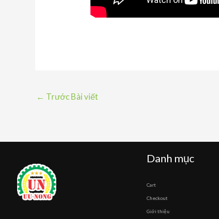
←
Trước Bài viết
Danh mục
Cart
Checkout
Giới thiệu