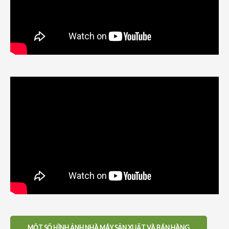
MỘT SỐ HÌNH ẢNH NHÀ MÁY SẢN XUẤT VÀ BÁN HÀNG