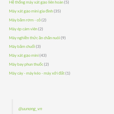
s
5
Hệ thống máy xát gạo liên hoàn
5
m
ẩ
h
p
n
ả
s
3
Máy xát gạo mini gia đình
35
m
ẩ
h
p
n
ả
5
2
Máy băm rơm - cỏ
2
m
ẩ
h
p
n
s
s
2
Máy ép cám viên
2
m
ẩ
h
p
ả
ả
s
9
Máy nghiền thức ăn chăn nuôi
9
m
ẩ
h
n
n
ả
s
3
Máy băm chuối
3
m
ẩ
p
p
n
ả
s
4
Máy xát gạo mini
43
m
h
h
p
n
ả
3
2
Máy bay phun thuốc
2
ẩ
ẩ
h
p
n
s
s
1
Máy cày - máy kéo - máy xới đất
1
m
m
ẩ
h
p
ả
ả
s
m
ẩ
h
n
n
ả
m
ẩ
p
p
n
m
h
h
p
@uunong_vn
ẩ
ẩ
h