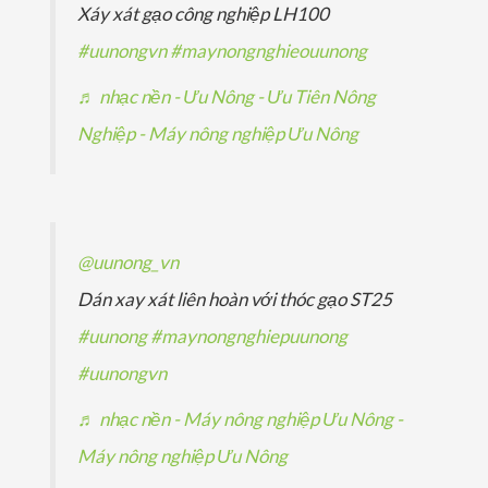
Xáy xát gạo công nghiệp LH100
m
m
ẩ
#uunongvn
#maynongnghieouunong
m
♬ nhạc nền - Ưu Nông - Ưu Tiên Nông
Nghiệp - Máy nông nghiệp Ưu Nông
@uunong_vn
Dán xay xát liên hoàn với thóc gạo ST25
#uunong
#maynongnghiepuunong
#uunongvn
♬ nhạc nền - Máy nông nghiệp Ưu Nông -
Máy nông nghiệp Ưu Nông