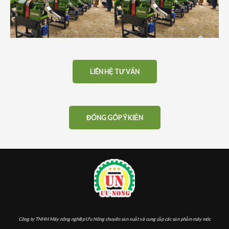
LIÊN HỆ TƯ VẤN
ĐÓNG GÓP Ý KIẾN
Công ty TNHH Máy nông nghiệp Ưu Nông chuyên sản xuất và cung cấp các sản phẩm máy móc