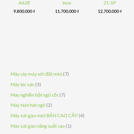
A628
inox
21-SP
9.800.000
₫
11.700.000
₫
12.700.000
₫
7
Máy cày máy xới đất mini
7
s
3
Máy lọc sạn
3
ả
s
7
Máy nghiền bột ngũ cốc
7
n
ả
s
2
Máy tách hạt ngô
2
p
n
ả
s
4
Máy xát gạo mini BẢN CAO CẤP
4
h
p
n
ả
s
1
Máy xát gạo năng suất cao
1
ẩ
h
p
n
ả