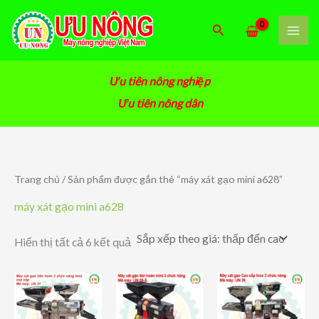
Nhảy
tới
Tìm
nội
kiếm
dung
Ưu tiên nông nghiệp
Ưu tiên nông dân
Trang chủ
/ Sản phẩm được gắn thẻ “máy xát gạo mini a628”
máy xát gạo mini a628
Đã
Hiển thị tất cả 6 kết quả
sắp
xếp
theo
giá:
thấp
đến
cao