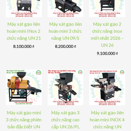
Máy xát gạo liên
Máy xát gạo liên
Máy xát gạo 2
hoàn mini INox 2
hoàn mini 3 chức
chức năng Inox
chức năng UN 21
năng UN 09/S
mới nhất 2026 –
UN 26
8.100.000
₫
8.200.000
₫
9.100.000
₫
Máy xát gạo mini
Máy xát gạo 3
Máy xát gạo liên
3 chức năng phiên
chức năng cao
hoàn mini INOX 4
bản đặc biệt UN
cấp UN 26/PL
chức năng UN