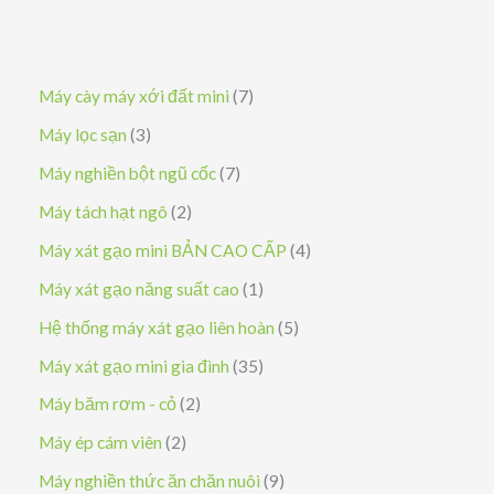
7
Máy cày máy xới đất mini
7
s
3
Máy lọc sạn
3
ả
s
7
Máy nghiền bột ngũ cốc
7
n
ả
s
2
Máy tách hạt ngô
2
p
n
ả
s
4
Máy xát gạo mini BẢN CAO CẤP
4
h
p
n
ả
s
1
Máy xát gạo năng suất cao
1
ẩ
h
p
n
ả
s
5
Hệ thống máy xát gạo liên hoàn
5
m
ẩ
h
p
n
ả
s
3
Máy xát gạo mini gia đình
35
m
ẩ
h
p
n
ả
5
2
Máy băm rơm - cỏ
2
m
ẩ
h
p
n
s
s
2
Máy ép cám viên
2
m
ẩ
h
p
ả
ả
s
9
Máy nghiền thức ăn chăn nuôi
9
m
ẩ