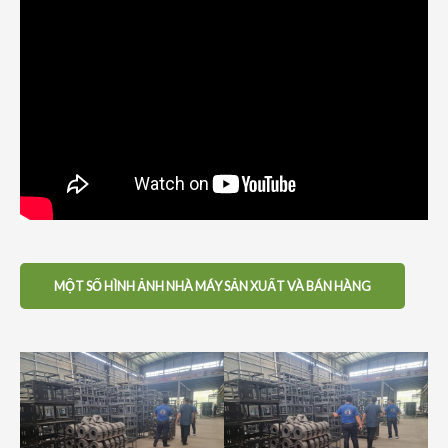
MỘT SỐ HÌNH ẢNH NHÀ MÁY SẢN XUẤT VÀ BÁN HÀNG