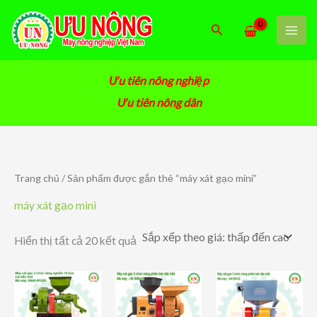
Nhảy
tới
Tìm
nội
kiếm
dung
Ưu tiên nông nghiệp
Ưu tiên nông dân
Trang chủ
/ Sản phẩm được gắn thẻ “máy xát gạo mini”
máy xát gạo mini
Đã
Hiển thị tất cả 20 kết quả
sắp
xếp
theo
giá:
thấp
đến
cao