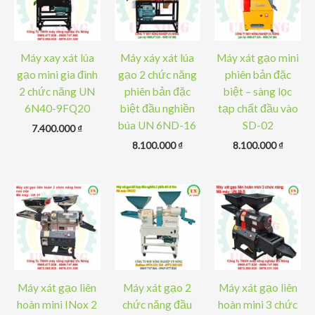
Máy xay xát lúa
Máy xáy xát lúa
Máy xát gạo mini
gạo mini gia đình
gạo 2 chức năng
phiên bản đặc
2 chức năng UN
phiên bản đặc
biệt – sàng lọc
6N40-9FQ20
biệt đầu nghiền
tạp chất đầu vào
búa UN 6ND-16
SD-02
7.400.000
₫
8.100.000
₫
8.100.000
₫
Máy xát gạo liên
Máy xát gạo 2
Máy xát gạo liên
hoàn mini INox 2
chức năng đầu
hoàn mini 3 chức