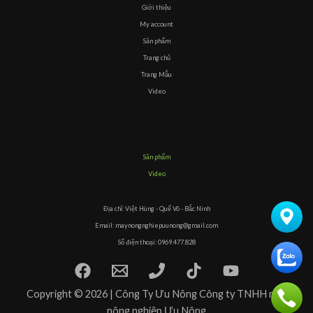
Giới thiệu
My account
Sản phẩm
Trang chủ
Trang Mẫu
Video
Sản phẩm
Video
Địa chỉ: Việt Hùng - Quế Võ - Bắc Ninh
Email: maynongnghiepuunong@gmail.com
Số điện thoại: 0969.477.828
Copyright © 2026 | Công Ty Ưu Nông Công ty TNHH máy
nông nghiệp Ưu Nông