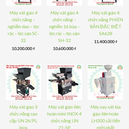
Máy xát gạo 4
Máy xát gạo 4
Máy xát gạo 4
chức năng –
chức năng –
chức năng PHIÊN
nghiền dao – lọc
nghiền 16 búa –
BẢN ĐẶC BIỆT
rác – lọc sạn SC-
lọc rác – lọc sạn
SA628
32
SH-32
11.400.000
₫
10.200.000
₫
10.600.000
₫
Máy xát gạo 3
Máy xát gạo liên
Máy xay xát lúa
chức năng cao
hoàn mini INOX 4
gạo liên hoàn
cấp UN 26/PL
chức năng UN
LH300 cải tiến
inox
21-SP
mới nhất