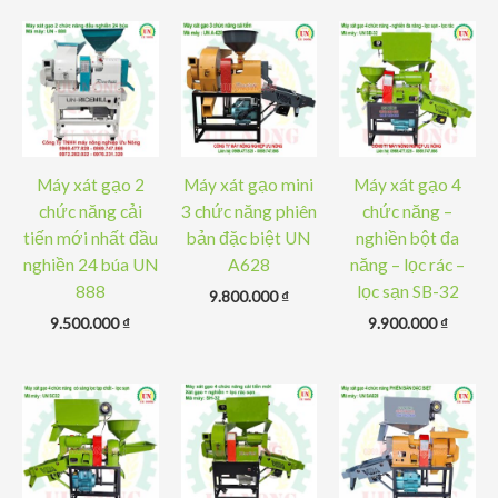
Máy xát gạo 2
Máy xát gạo mini
Máy xát gạo 4
chức năng cải
3 chức năng phiên
chức năng –
tiến mới nhất đầu
bản đặc biệt UN
nghiền bột đa
nghiền 24 búa UN
A628
năng – lọc rác –
888
lọc sạn SB-32
9.800.000
₫
9.500.000
₫
9.900.000
₫