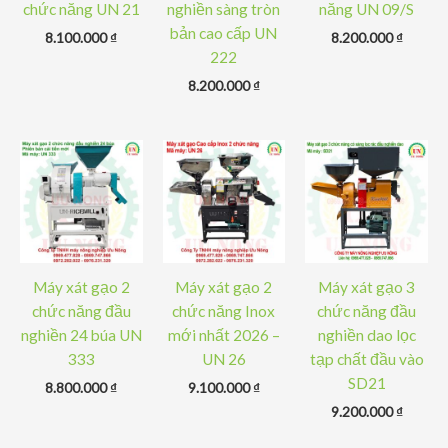
chức năng UN 21
nghiền sàng tròn
năng UN 09/S
bản cao cấp UN
8.100.000
₫
8.200.000
₫
222
8.200.000
₫
Máy xát gạo 2
Máy xát gạo 2
Máy xát gạo 3
chức năng đầu
chức năng Inox
chức năng đầu
nghiền 24 búa UN
mới nhất 2026 –
nghiền dao lọc
333
UN 26
tạp chất đầu vào
SD21
8.800.000
₫
9.100.000
₫
9.200.000
₫