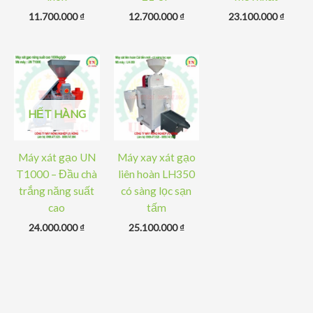
11.700.000
₫
12.700.000
₫
23.100.000
₫
HẾT HÀNG
Máy xát gạo UN
Máy xay xát gạo
T1000 – Đầu chà
liên hoàn LH350
trắng năng suất
có sàng lọc sạn
cao
tấm
24.000.000
₫
25.100.000
₫