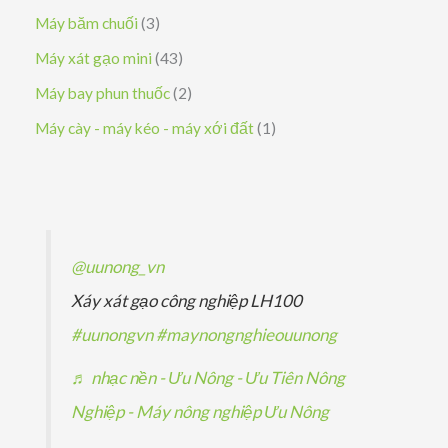
h
n
n
ả
s
3
Máy băm chuối
3
m
ẩ
p
p
n
ả
s
4
Máy xát gạo mini
43
m
h
h
p
n
ả
3
2
Máy bay phun thuốc
2
ẩ
ẩ
h
p
n
s
s
1
Máy cày - máy kéo - máy xới đất
1
m
m
ẩ
h
p
ả
ả
s
m
ẩ
h
n
n
ả
m
ẩ
p
p
n
m
h
h
p
@uunong_vn
ẩ
ẩ
h
Xáy xát gạo công nghiệp LH100
m
m
ẩ
#uunongvn
#maynongnghieouunong
m
♬ nhạc nền - Ưu Nông - Ưu Tiên Nông
Nghiệp - Máy nông nghiệp Ưu Nông