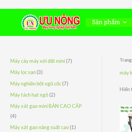
Nhảy
tới
nội
Sản phẩm
dung
Trang
7
Máy cày máy xới đất mini
7
s
3
Máy lọc sạn
3
máy k
ả
s
7
Máy nghiền bột ngũ cốc
7
Hiển 
n
ả
s
2
Máy tách hạt ngô
2
p
n
ả
s
Máy xát gạo mini BẢN CAO CẤP
h
p
n
ả
4
4
ẩ
h
p
n
s
1
Máy xát gạo năng suất cao
1
m
ẩ