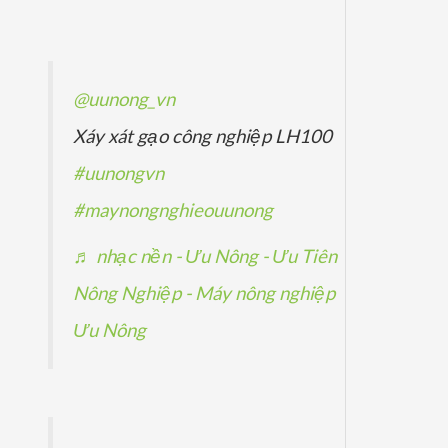
ẩ
p
p
ả
m
h
h
n
ẩ
ẩ
p
@uunong_vn
m
m
h
Xáy xát gạo công nghiệp LH100
ẩ
#uunongvn
m
#maynongnghieouunong
♬ nhạc nền - Ưu Nông - Ưu Tiên
Nông Nghiệp - Máy nông nghiệp
Ưu Nông