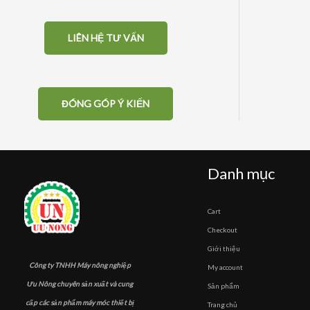
LIÊN HỆ TƯ VẤN
ĐÓNG GÓP Ý KIẾN
Danh mục
Cart
Checkout
Giới thiệu
Công ty TNHH Máy nông nghiệp
My account
Ưu Nông chuyên sản xuất và cung
Sản phẩm
cấp các sản phẩm máy móc thiết bị
Trang chủ