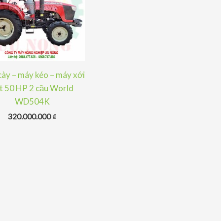
ày – máy kéo – máy xới
t 50 HP 2 cầu World
WD504K
320.000.000
₫