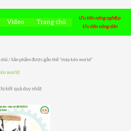
Ưu tiên nông nghiệp
Video
Trang chủ
Ưu tiên nông dân
 chủ
/ Sản phẩm được gắn thẻ “máy kéo world”
éo world
thị kết quả duy nhất