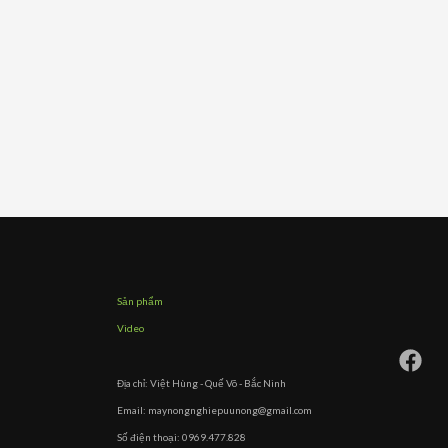
Sản phẩm
Video
Địa chỉ: Việt Hùng - Quế Võ - Bắc Ninh
Email: maynongnghiepuunong@gmail.com
Số điện thoại: 0969.477.828