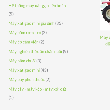
h
p
ả
s
Hệ thống máy xát gạo liên hoàn
m
ẩ
h
n
ả
5
5
m
ẩ
p
n
s
3
Máy xát gạo mini gia đình
35
m
h
p
ả
5
2
Máy băm rơm - cỏ
2
ẩ
Máy c
h
n
s
s
2
Máy ép cám viên
2
đấ
m
ẩ
p
ả
ả
s
9
Máy nghiền thức ăn chăn nuôi
9
m
h
n
n
ả
s
3
Máy băm chuối
3
ẩ
p
p
n
ả
s
4
Máy xát gạo mini
43
m
h
h
p
n
ả
3
2
Máy bay phun thuốc
2
ẩ
ẩ
h
p
n
s
s
Máy cày - máy kéo - máy xới đất
m
m
ẩ
h
p
ả
ả
1
1
m
ẩ
h
n
n
s
m