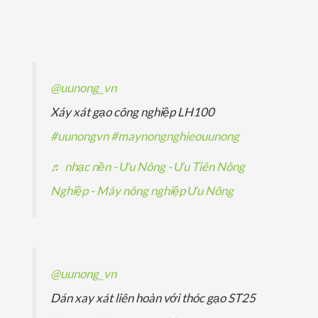
p
ả
ả
s
m
ẩ
h
n
n
ả
m
ẩ
p
p
n
m
h
h
p
@uunong_vn
ẩ
ẩ
h
Xáy xát gạo công nghiệp LH100
m
m
ẩ
#uunongvn
#maynongnghieouunong
m
♬ nhạc nền - Ưu Nông - Ưu Tiên Nông
Nghiệp - Máy nông nghiệp Ưu Nông
@uunong_vn
Dán xay xát liên hoàn với thóc gạo ST25