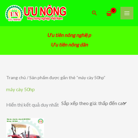
Nhảy
tới
Tìm
nội
kiếm
dung
Ưu tiên nông nghiệp
Ưu tiên nông dân
Trang chủ
/ Sản phẩm được gắn thẻ “máy cày 50hp”
máy cày 50hp
Hiển thị kết quả duy nhất