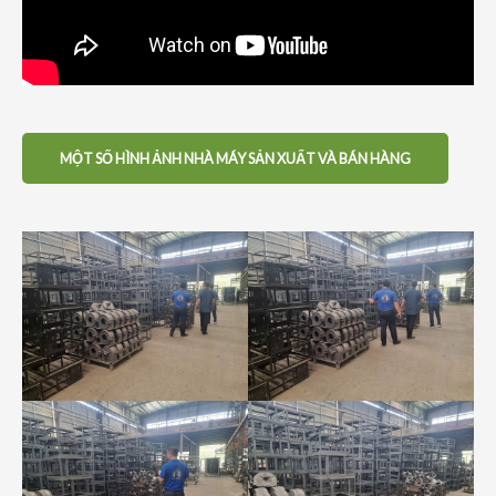
MỘT SỐ HÌNH ẢNH NHÀ MÁY SẢN XUẤT VÀ BÁN HÀNG