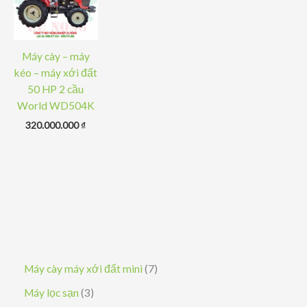
Máy cày – máy
kéo – máy xới đất
50 HP 2 cầu
World WD504K
320.000.000
₫
7
Máy cày máy xới đất mini
7
s
3
Máy lọc sạn
3