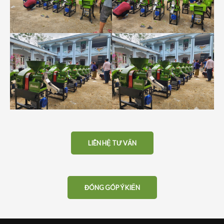
LIÊN HỆ TƯ VẤN
ĐÓNG GÓP Ý KIẾN