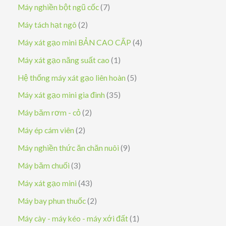
ả
s
7
Máy nghiền bột ngũ cốc
7
n
ả
s
2
Máy tách hạt ngô
2
p
n
ả
s
4
Máy xát gạo mini BẢN CAO CẤP
4
h
p
n
ả
s
1
Máy xát gạo năng suất cao
1
ẩ
h
p
n
ả
s
5
Hệ thống máy xát gạo liên hoàn
5
m
ẩ
h
p
n
ả
s
3
Máy xát gạo mini gia đình
35
m
ẩ
h
p
n
ả
5
2
Máy băm rơm - cỏ
2
m
ẩ
h
p
n
s
s
2
Máy ép cám viên
2
m
ẩ
h
p
ả
ả
s
9
Máy nghiền thức ăn chăn nuôi
9
m
ẩ
h
n
n
ả
s
3
Máy băm chuối
3
m
ẩ
p
p
n
ả
s
4
Máy xát gạo mini
43
m
h
h
p
n
ả
3
2
Máy bay phun thuốc
2
ẩ
ẩ
h
p
n
s
s
1
Máy cày - máy kéo - máy xới đất
1
m
m
ẩ
h