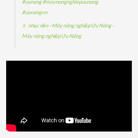
#uunong
#maynongnghiepuunong
#uunongvn
♬ nhạc nền - Máy nông nghiệp Ưu Nông -
Máy nông nghiệp Ưu Nông