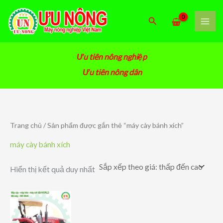
Nhảy
tới
Tìm
nội
kiếm
dung
Ưu tiên nông nghiệp
Ưu tiên nông dân
Trang chủ
/ Sản phẩm được gắn thẻ “máy cày bánh xích”
máy cày bánh xích
Hiển thị kết quả duy nhất