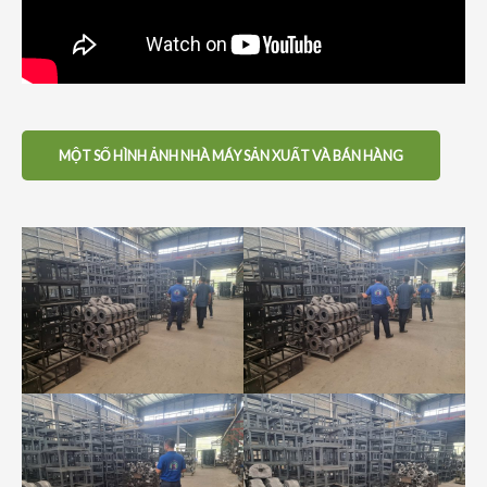
MỘT SỐ HÌNH ẢNH NHÀ MÁY SẢN XUẤT VÀ BÁN HÀNG