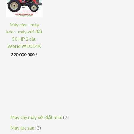
Máy cày – máy
kéo – máy xới đất
50 HP 2 cầu
World WD504K
320.000.000
₫
7
Máy cày máy xới đất mini
7
s
3
Máy lọc sạn
3