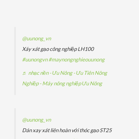
p
ả
ả
s
m
ẩ
h
n
n
ả
m
ẩ
p
p
n
m
h
h
p
@uunong_vn
ẩ
ẩ
h
Xáy xát gạo công nghiệp LH100
m
m
ẩ
#uunongvn
#maynongnghieouunong
m
♬ nhạc nền - Ưu Nông - Ưu Tiên Nông
Nghiệp - Máy nông nghiệp Ưu Nông
@uunong_vn
Dán xay xát liên hoàn với thóc gạo ST25