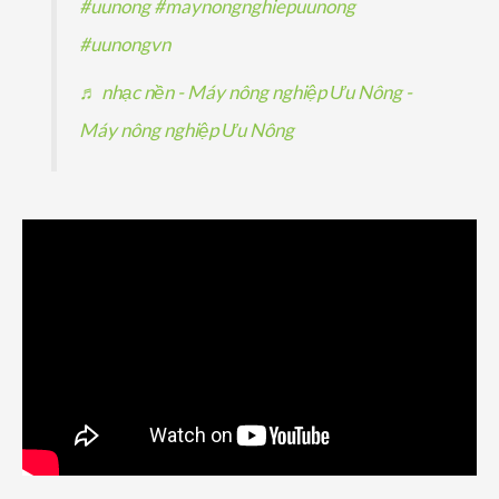
#uunong
#maynongnghiepuunong
#uunongvn
♬ nhạc nền - Máy nông nghiệp Ưu Nông -
Máy nông nghiệp Ưu Nông