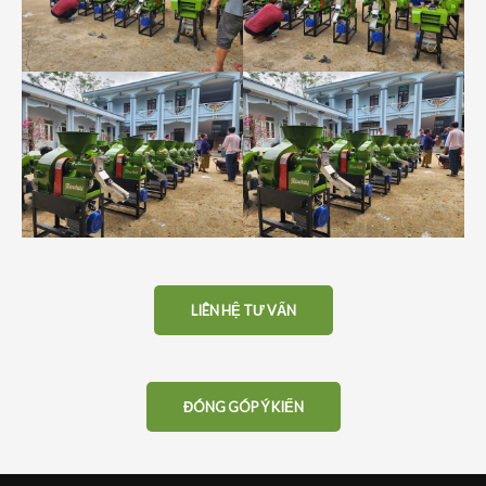
LIÊN HỆ TƯ VẤN
ĐÓNG GÓP Ý KIẾN