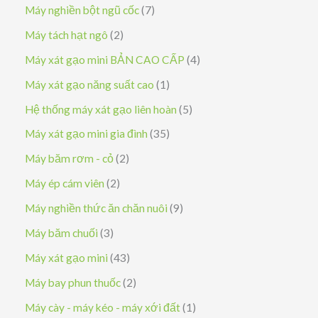
ả
s
7
Máy nghiền bột ngũ cốc
7
n
ả
s
2
Máy tách hạt ngô
2
p
n
ả
s
4
Máy xát gạo mini BẢN CAO CẤP
4
h
p
n
ả
s
1
Máy xát gạo năng suất cao
1
ẩ
h
p
n
ả
s
5
Hệ thống máy xát gạo liên hoàn
5
m
ẩ
h
p
n
ả
s
3
Máy xát gạo mini gia đình
35
m
ẩ
h
p
n
ả
5
2
Máy băm rơm - cỏ
2
m
ẩ
h
p
n
s
s
2
Máy ép cám viên
2
m
ẩ
h
p
ả
ả
s
9
Máy nghiền thức ăn chăn nuôi
9
m
ẩ
h
n
n
ả
s
3
Máy băm chuối
3
m
ẩ
p
p
n
ả
s
4
Máy xát gạo mini
43
m
h
h
p
n
ả
3
2
Máy bay phun thuốc
2
ẩ
ẩ
h
p
n
s
s
1
Máy cày - máy kéo - máy xới đất
1
m
m
ẩ
h