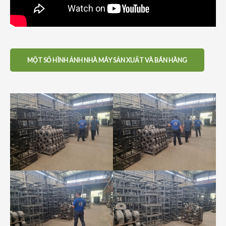
MỘT SỐ HÌNH ẢNH NHÀ MÁY SẢN XUẤT VÀ BÁN HÀNG