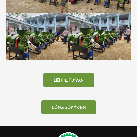
LIÊN HỆ TƯ VẤN
ĐÓNG GÓP Ý KIẾN