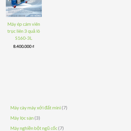
Máy ép cám viên
trục liên 3 quả lô
S160-3L
8.400.000
₫
7
Máy cày máy xới đất mini
7
s
3
Máy lọc sạn
3
ả
s
7
Máy nghiền bột ngũ cốc
7