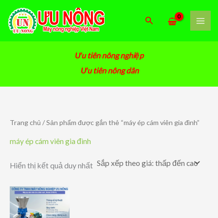
Nhảy
tới
Tìm
nội
kiếm
dung
Ưu tiên nông nghiệp
Ưu tiên nông dân
Trang chủ
/ Sản phẩm được gắn thẻ “máy ép cám viên gia đình”
máy ép cám viên gia đình
Hiển thị kết quả duy nhất