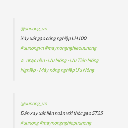
m
ẩ
h
n
n
ả
m
ẩ
p
p
n
m
h
h
p
@uunong_vn
ẩ
ẩ
h
Xáy xát gạo công nghiệp LH100
m
m
ẩ
#uunongvn
#maynongnghieouunong
m
♬ nhạc nền - Ưu Nông - Ưu Tiên Nông
Nghiệp - Máy nông nghiệp Ưu Nông
@uunong_vn
Dán xay xát liên hoàn với thóc gạo ST25
#uunong
#maynongnghiepuunong