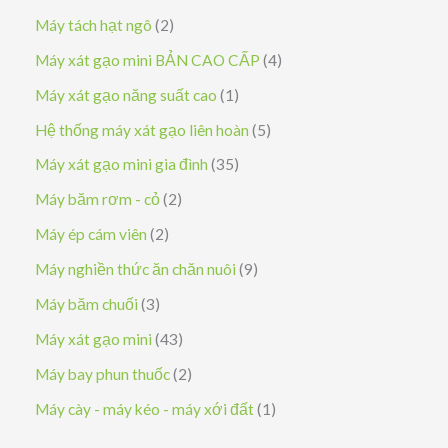
n
ả
s
2
Máy tách hạt ngô
2
p
n
ả
s
4
Máy xát gạo mini BẢN CAO CẤP
4
h
p
n
ả
s
1
Máy xát gạo năng suất cao
1
ẩ
h
p
n
ả
s
5
Hệ thống máy xát gạo liên hoàn
5
m
ẩ
h
p
n
ả
s
3
Máy xát gạo mini gia đình
35
m
ẩ
h
p
n
ả
5
2
Máy băm rơm - cỏ
2
m
ẩ
h
p
n
s
s
2
Máy ép cám viên
2
m
ẩ
h
p
ả
ả
s
9
Máy nghiền thức ăn chăn nuôi
9
m
ẩ
h
n
n
ả
s
3
Máy băm chuối
3
m
ẩ
p
p
n
ả
s
4
Máy xát gạo mini
43
m
h
h
p
n
ả
3
2
Máy bay phun thuốc
2
ẩ
ẩ
h
p
n
s
s
1
Máy cày - máy kéo - máy xới đất
1
m
m
ẩ
h
p
ả
ả
s