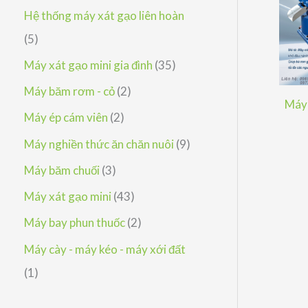
h
p
ả
s
Hệ thống máy xát gạo liên hoàn
m
ẩ
h
n
ả
5
5
m
ẩ
p
n
s
3
Máy xát gạo mini gia đình
35
m
h
p
ả
5
2
Máy băm rơm - cỏ
2
ẩ
Máy 
h
n
s
s
2
Máy ép cám viên
2
m
ẩ
p
ả
ả
s
9
Máy nghiền thức ăn chăn nuôi
9
m
h
n
n
ả
s
3
Máy băm chuối
3
ẩ
p
p
n
ả
s
4
Máy xát gạo mini
43
m
h
h
p
n
ả
3
2
Máy bay phun thuốc
2
ẩ
ẩ
h
p
n
s
s
Máy cày - máy kéo - máy xới đất
m
m
ẩ
h
p
ả
ả
1
1
m
ẩ
h
n
n
s
m