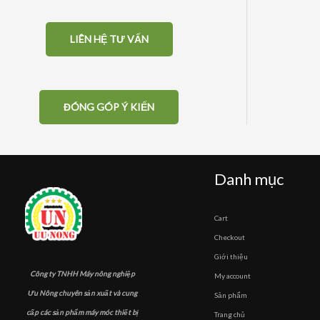
LIÊN HỆ TƯ VẤN
ĐÓNG GÓP Ý KIẾN
Danh mục
Cart
Checkout
Giới thiệu
Công ty TNHH Máy nông nghiệp
My account
Ưu Nông chuyên sản xuất và cung
Sản phẩm
cấp các sản phẩm máy móc thiết bị
Trang chủ