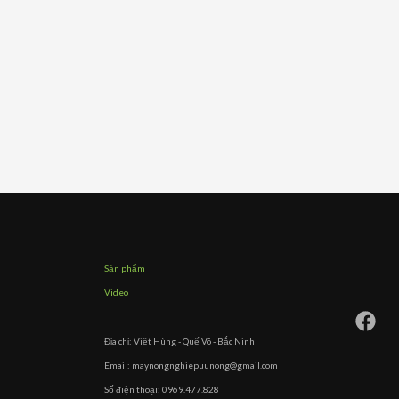
Sản phẩm
Video
Địa chỉ: Việt Hùng - Quế Võ - Bắc Ninh
Email: maynongnghiepuunong@gmail.com
Số điện thoại: 0969.477.828