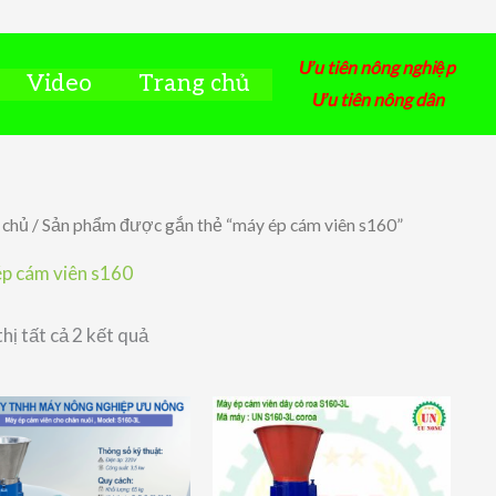
Ưu tiên nông nghiệp
Video
Trang chủ
Ưu tiên nông dân
 chủ
/ Sản phẩm được gắn thẻ “máy ép cám viên s160”
p cám viên s160
Đã
thị tất cả 2 kết quả
sắp
xếp
theo
giá:
thấp
đến
cao