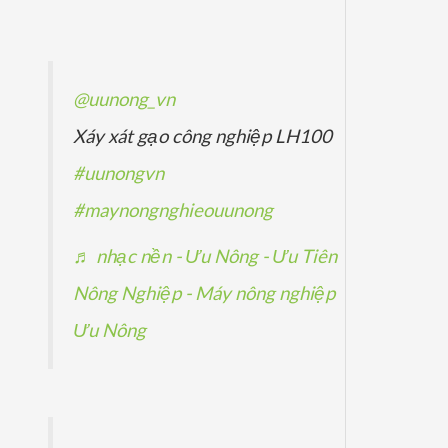
ẩ
p
p
ả
m
h
h
n
ẩ
ẩ
p
@uunong_vn
m
m
h
Xáy xát gạo công nghiệp LH100
ẩ
#uunongvn
m
#maynongnghieouunong
♬ nhạc nền - Ưu Nông - Ưu Tiên
Nông Nghiệp - Máy nông nghiệp
Ưu Nông