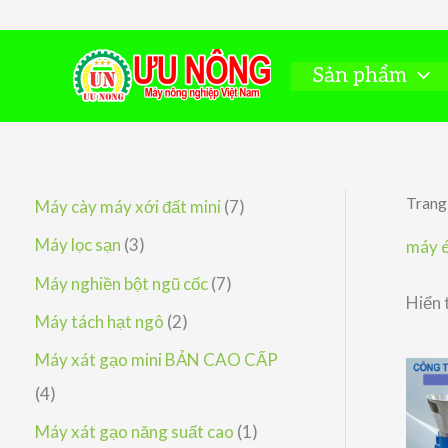
Nhảy
tới
nội
Sản phẩm
dung
Trang
7
Máy cày máy xới đất mini
7
s
3
Máy lọc sạn
3
máy é
ả
s
7
Máy nghiền bột ngũ cốc
7
Hiển 
n
ả
s
2
Máy tách hạt ngô
2
p
n
ả
s
Máy xát gạo mini BẢN CAO CẤP
h
p
n
ả
4
4
ẩ
h
p
n
s
1
Máy xát gạo năng suất cao
1
m
ẩ