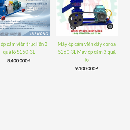
ép cám viên trục liên 3
Máy ép cám viên dây coroa
quả lô S160-3L
S160-3L Máy ép cám 3 quả
lô
8.400.000
₫
9.100.000
₫