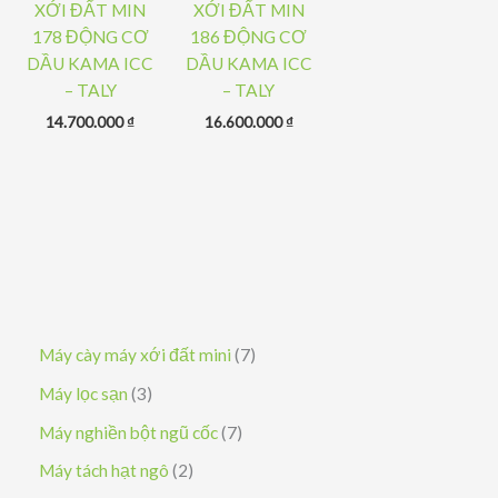
XỚI ĐẤT MIN
XỚI ĐẤT MIN
178 ĐỘNG CƠ
186 ĐỘNG CƠ
DẦU KAMA ICC
DẦU KAMA ICC
– TALY
– TALY
14.700.000
₫
16.600.000
₫
7
Máy cày máy xới đất mini
7
s
3
Máy lọc sạn
3
ả
s
7
Máy nghiền bột ngũ cốc
7
n
ả
s
2
Máy tách hạt ngô
2
p
n