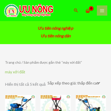
Nhảy
tới
Tìm
nội
kiếm
dung
Ưu tiên nông nghiệp
Ưu tiên nông dân
Trang chủ
/ Sản phẩm được gắn thẻ “máy xới đất”
máy xới đất
Đã
Hiển thị tất cả 5 kết quả
sắp
xếp
theo
giá:
thấp
đến
cao