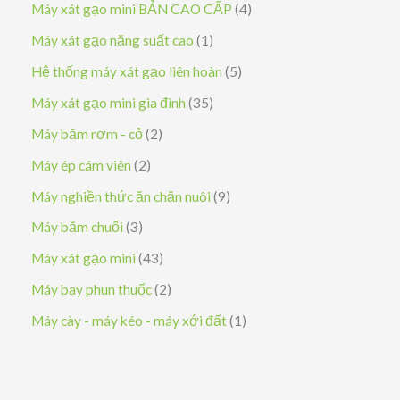
ả
s
4
Máy xát gạo mini BẢN CAO CẤP
4
h
p
n
ả
s
1
Máy xát gạo năng suất cao
1
ẩ
h
p
n
ả
s
5
Hệ thống máy xát gạo liên hoàn
5
m
ẩ
h
p
n
ả
s
3
Máy xát gạo mini gia đình
35
m
ẩ
h
p
n
ả
5
2
Máy băm rơm - cỏ
2
m
ẩ
h
p
n
s
s
2
Máy ép cám viên
2
m
ẩ
h
p
ả
ả
s
9
Máy nghiền thức ăn chăn nuôi
9
m
ẩ
h
n
n
ả
s
3
Máy băm chuối
3
m
ẩ
p
p
n
ả
s
4
Máy xát gạo mini
43
m
h
h
p
n
ả
3
2
Máy bay phun thuốc
2
ẩ
ẩ
h
p
n
s
s
1
Máy cày - máy kéo - máy xới đất
1
m
m
ẩ
h
p
ả
ả
s
m
ẩ
h
n
n
ả
m
ẩ
p
p