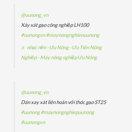
n
m
h
h
p
@uunong_vn
ẩ
ẩ
h
Xáy xát gạo công nghiệp LH100
m
m
ẩ
#uunongvn
#maynongnghieouunong
m
♬ nhạc nền - Ưu Nông - Ưu Tiên Nông
Nghiệp - Máy nông nghiệp Ưu Nông
@uunong_vn
Dán xay xát liên hoàn với thóc gạo ST25
#uunong
#maynongnghiepuunong
#uunongvn