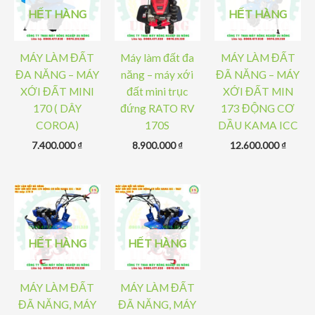
HẾT HÀNG
HẾT HÀNG
MÁY LÀM ĐẤT
Máy làm đất đa
MÁY LÀM ĐẤT
ĐA NĂNG – MÁY
năng – máy xới
ĐÃ NĂNG – MÁY
XỚI ĐẤT MINI
đất mini trục
XỚI ĐẤT MIN
170 ( DÂY
đứng RATO RV
173 ĐỘNG CƠ
COROA)
170S
DẦU KAMA ICC
7.400.000
₫
8.900.000
₫
12.600.000
₫
HẾT HÀNG
HẾT HÀNG
MÁY LÀM ĐẤT
MÁY LÀM ĐẤT
ĐÃ NĂNG, MÁY
ĐÃ NĂNG, MÁY