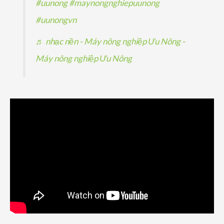
#uunong
#maynongnghiepuunong
#uunongvn
♬ nhạc nền - Máy nông nghiệp Ưu Nông -
Máy nông nghiệp Ưu Nông