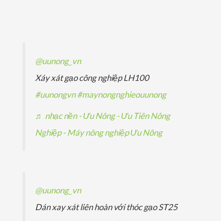
p
ả
ả
s
m
ẩ
h
n
n
ả
m
ẩ
p
p
n
m
h
h
p
@uunong_vn
ẩ
ẩ
h
Xáy xát gạo công nghiệp LH100
m
m
ẩ
#uunongvn
#maynongnghieouunong
m
♬ nhạc nền - Ưu Nông - Ưu Tiên Nông
Nghiệp - Máy nông nghiệp Ưu Nông
@uunong_vn
Dán xay xát liên hoàn với thóc gạo ST25