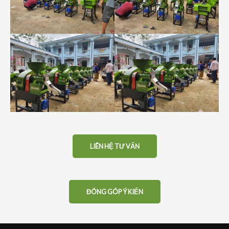
LIÊN HỆ TƯ VẤN
ĐÓNG GÓP Ý KIẾN