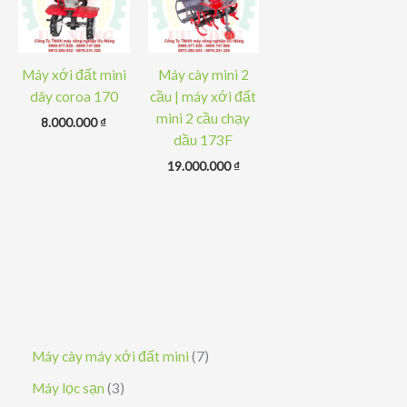
Máy xới đất mini
Máy cày mini 2
dây coroa 170
cầu | máy xới đất
mini 2 cầu chạy
8.000.000
₫
dầu 173F
19.000.000
₫
7
Máy cày máy xới đất mini
7
s
3
Máy lọc sạn
3