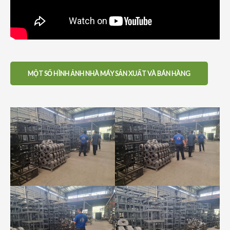
MỘT SỐ HÌNH ẢNH NHÀ MÁY SẢN XUẤT VÀ BÁN HÀNG