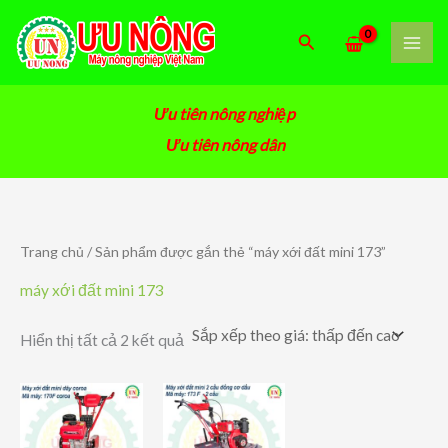
Nhảy
tới
Tìm
nội
kiếm
dung
Ưu tiên nông nghiệp
Ưu tiên nông dân
Trang chủ
/ Sản phẩm được gắn thẻ “máy xới đất mini 173”
máy xới đất mini 173
Đã
Hiển thị tất cả 2 kết quả
sắp
xếp
theo
giá:
thấp
đến
cao