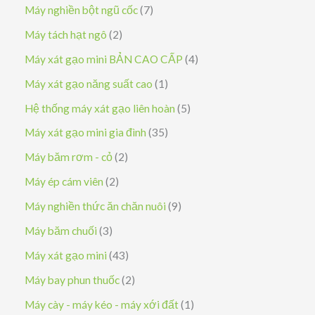
ả
s
7
Máy nghiền bột ngũ cốc
7
n
ả
s
2
Máy tách hạt ngô
2
p
n
ả
s
4
Máy xát gạo mini BẢN CAO CẤP
4
h
p
n
ả
s
1
Máy xát gạo năng suất cao
1
ẩ
h
p
n
ả
s
5
Hệ thống máy xát gạo liên hoàn
5
m
ẩ
h
p
n
ả
s
3
Máy xát gạo mini gia đình
35
m
ẩ
h
p
n
ả
5
2
Máy băm rơm - cỏ
2
m
ẩ
h
p
n
s
s
2
Máy ép cám viên
2
m
ẩ
h
p
ả
ả
s
9
Máy nghiền thức ăn chăn nuôi
9
m
ẩ
h
n
n
ả
s
3
Máy băm chuối
3
m
ẩ
p
p
n
ả
s
4
Máy xát gạo mini
43
m
h
h
p
n
ả
3
2
Máy bay phun thuốc
2
ẩ
ẩ
h
p
n
s
s
1
Máy cày - máy kéo - máy xới đất
1
m
m
ẩ
h