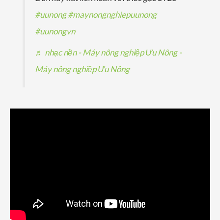
#uunong
#maynongnghiepuunong
#uunongvn
♬ nhạc nền - Máy nông nghiệp Ưu Nông -
Máy nông nghiệp Ưu Nông