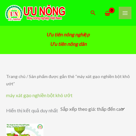
Nhảy
tới
Tìm
nội
kiếm
dung
Ưu tiên nông nghiệp
Ưu tiên nông dân
Trang chủ
/ Sản phẩm được gắn thẻ “máy xát gạo nghiền bột khô
ướt”
máy xát gạo nghiền bột khô ướt
Hiển thị kết quả duy nhất