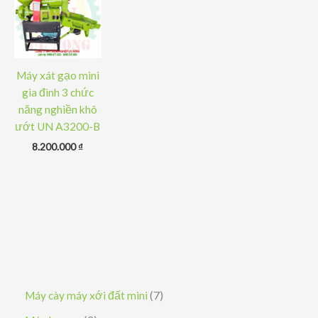
Máy xát gạo mini
gia đình 3 chức
năng nghiền khô
ướt UN A3200-B
8.200.000
₫
7
Máy cày máy xới đất mini
7
s