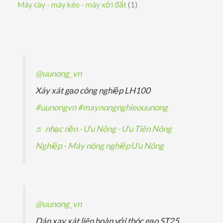
s
1
Máy cày - máy kéo - máy xới đất
1
m
m
ẩ
h
p
ả
ả
s
m
ẩ
h
n
n
ả
m
ẩ
p
p
n
m
h
h
p
@uunong_vn
ẩ
ẩ
h
Xáy xát gạo công nghiệp LH100
m
m
ẩ
#uunongvn
#maynongnghieouunong
m
♬ nhạc nền - Ưu Nông - Ưu Tiên Nông
Nghiệp - Máy nông nghiệp Ưu Nông
@uunong_vn
Dán xay xát liên hoàn với thóc gạo ST25