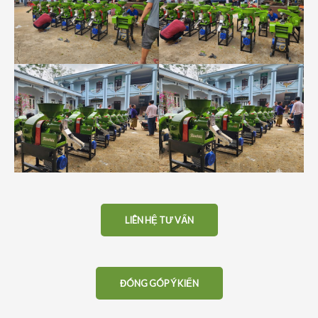
LIÊN HỆ TƯ VẤN
ĐÓNG GÓP Ý KIẾN