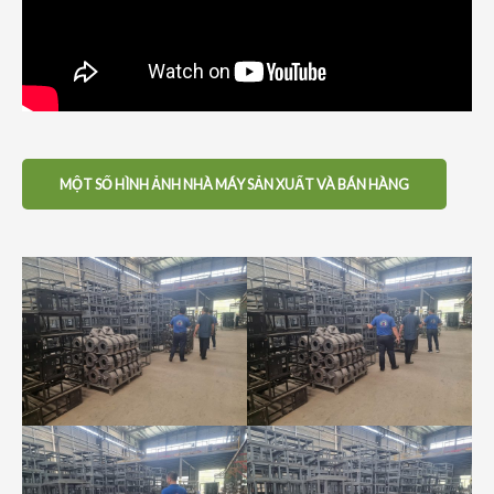
MỘT SỐ HÌNH ẢNH NHÀ MÁY SẢN XUẤT VÀ BÁN HÀNG