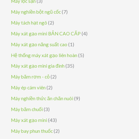
3
Máy lọc sạn
3
ả
s
7
Máy nghiền bột ngũ cốc
7
n
ả
s
2
Máy tách hạt ngô
2
p
n
ả
s
4
Máy xát gạo mini BẢN CAO CẤP
4
h
p
n
ả
s
1
Máy xát gạo năng suất cao
1
ẩ
h
p
n
ả
s
5
Hệ thống máy xát gạo liên hoàn
5
m
ẩ
h
p
n
ả
s
3
Máy xát gạo mini gia đình
35
m
ẩ
h
p
n
ả
5
2
Máy băm rơm - cỏ
2
m
ẩ
h
p
n
s
s
2
Máy ép cám viên
2
m
ẩ
h
p
ả
ả
s
9
Máy nghiền thức ăn chăn nuôi
9
m
ẩ
h
n
n
ả
s
3
Máy băm chuối
3
m
ẩ
p
p
n
ả
s
4
Máy xát gạo mini
43
m
h
h
p
n
ả
3
2
Máy bay phun thuốc
2
ẩ
ẩ
h
p
n
s