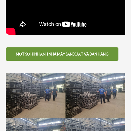
MỘT SỐ HÌNH ẢNH NHÀ MÁY SẢN XUẤT VÀ BÁN HÀNG