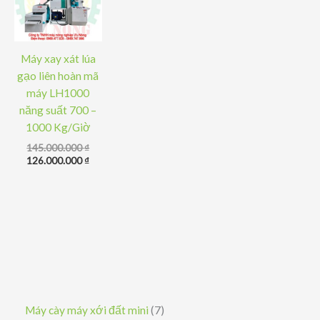
Máy xay xát lúa
gạo liên hoàn mã
máy LH1000
năng suất 700 –
1000 Kg/Giờ
Giá
145.000.000
₫
gốc
Giá
126.000.000
₫
là:
hiện
145.000.000 ₫.
tại
là:
126.000.000 ₫.
7
Máy cày máy xới đất mini
7