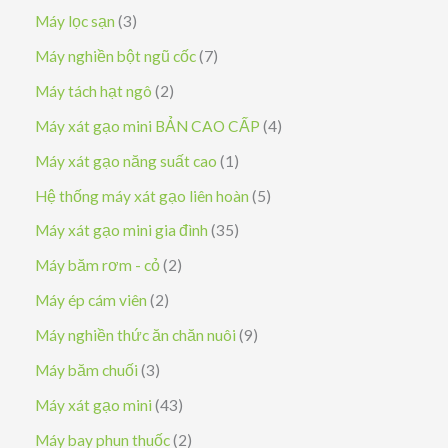
s
3
Máy lọc sạn
3
ả
s
7
Máy nghiền bột ngũ cốc
7
n
ả
s
2
Máy tách hạt ngô
2
p
n
ả
s
4
Máy xát gạo mini BẢN CAO CẤP
4
h
p
n
ả
s
1
Máy xát gạo năng suất cao
1
ẩ
h
p
n
ả
s
5
Hệ thống máy xát gạo liên hoàn
5
m
ẩ
h
p
n
ả
s
3
Máy xát gạo mini gia đình
35
m
ẩ
h
p
n
ả
5
2
Máy băm rơm - cỏ
2
m
ẩ
h
p
n
s
s
2
Máy ép cám viên
2
m
ẩ
h
p
ả
ả
s
9
Máy nghiền thức ăn chăn nuôi
9
m
ẩ
h
n
n
ả
s
3
Máy băm chuối
3
m
ẩ
p
p
n
ả
s
4
Máy xát gạo mini
43
m
h
h
p
n
ả
3
2
Máy bay phun thuốc
2
ẩ