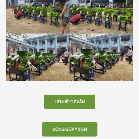
LIÊN HỆ TƯ VẤN
ĐÓNG GÓP Ý KIẾN