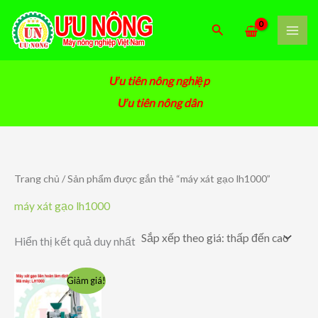
Nhảy
tới
Tìm
nội
kiếm
dung
Ưu tiên nông nghiệp
Ưu tiên nông dân
Trang chủ
/ Sản phẩm được gắn thẻ “máy xát gạo lh1000”
máy xát gạo lh1000
Hiển thị kết quả duy nhất
Giảm giá!