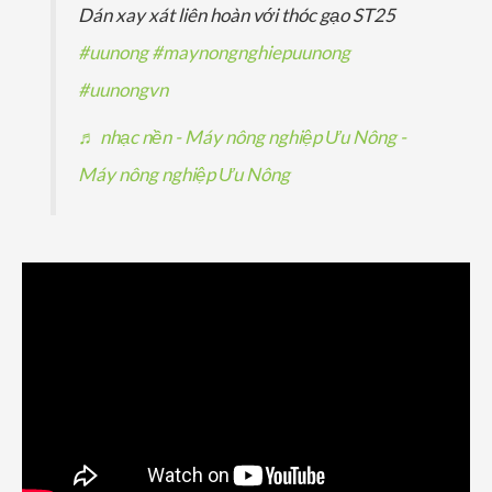
Dán xay xát liên hoàn với thóc gạo ST25
#uunong
#maynongnghiepuunong
#uunongvn
♬ nhạc nền - Máy nông nghiệp Ưu Nông -
Máy nông nghiệp Ưu Nông