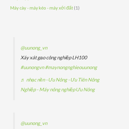
ẩ
h
p
n
s
s
1
Máy cày - máy kéo - máy xới đất
1
m
m
ẩ
h
p
ả
ả
s
m
ẩ
h
n
n
ả
m
ẩ
p
p
n
m
h
h
p
@uunong_vn
ẩ
ẩ
h
Xáy xát gạo công nghiệp LH100
m
m
ẩ
#uunongvn
#maynongnghieouunong
m
♬ nhạc nền - Ưu Nông - Ưu Tiên Nông
Nghiệp - Máy nông nghiệp Ưu Nông
@uunong_vn