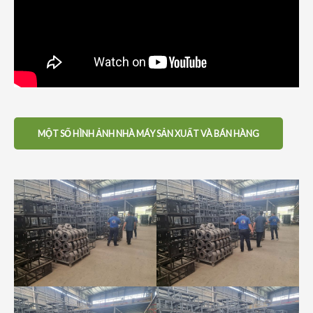
MỘT SỐ HÌNH ẢNH NHÀ MÁY SẢN XUẤT VÀ BÁN HÀNG