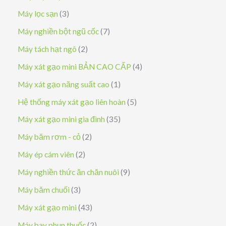
s
3
Máy lọc sạn
3
ả
s
7
Máy nghiền bột ngũ cốc
7
n
ả
s
2
Máy tách hạt ngô
2
p
n
ả
s
4
Máy xát gạo mini BẢN CAO CẤP
4
h
p
n
ả
s
1
Máy xát gạo năng suất cao
1
ẩ
h
p
n
ả
s
5
Hệ thống máy xát gạo liên hoàn
5
m
ẩ
h
p
n
ả
s
3
Máy xát gạo mini gia đình
35
m
ẩ
h
p
n
ả
5
2
Máy băm rơm - cỏ
2
m
ẩ
h
p
n
s
s
2
Máy ép cám viên
2
m
ẩ
h
p
ả
ả
s
9
Máy nghiền thức ăn chăn nuôi
9
m
ẩ
h
n
n
ả
s
3
Máy băm chuối
3
m
ẩ
p
p
n
ả
s
4
Máy xát gạo mini
43
m
h
h
p
n
ả
3
2
Máy bay phun thuốc
2