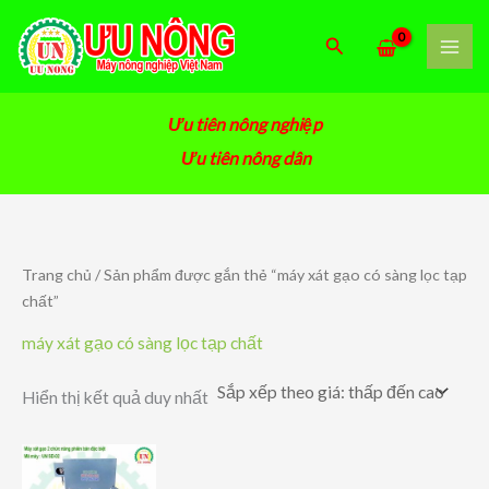
Nhảy
tới
Tìm
nội
kiếm
dung
Ưu tiên nông nghiệp
Ưu tiên nông dân
Trang chủ
/ Sản phẩm được gắn thẻ “máy xát gạo có sàng lọc tạp
chất”
máy xát gạo có sàng lọc tạp chất
Hiển thị kết quả duy nhất