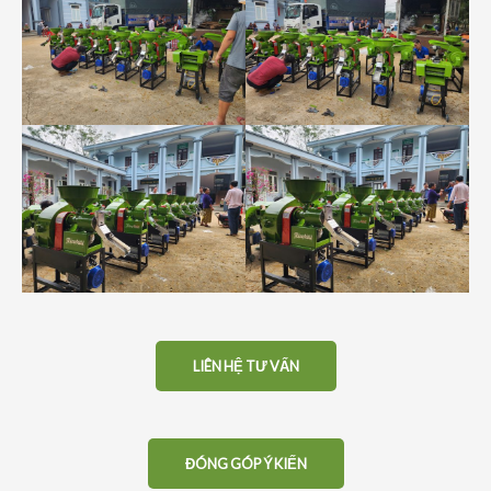
LIÊN HỆ TƯ VẤN
ĐÓNG GÓP Ý KIẾN