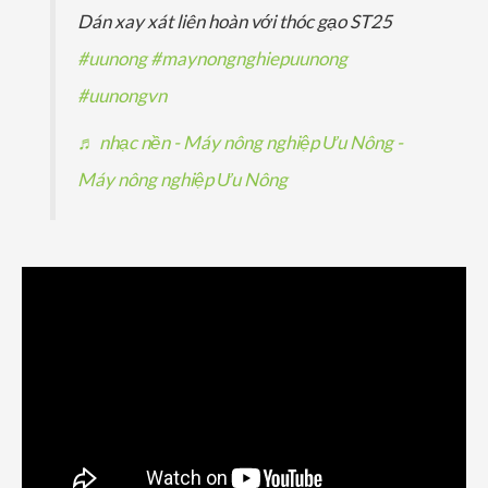
Dán xay xát liên hoàn với thóc gạo ST25
#uunong
#maynongnghiepuunong
#uunongvn
♬ nhạc nền - Máy nông nghiệp Ưu Nông -
Máy nông nghiệp Ưu Nông