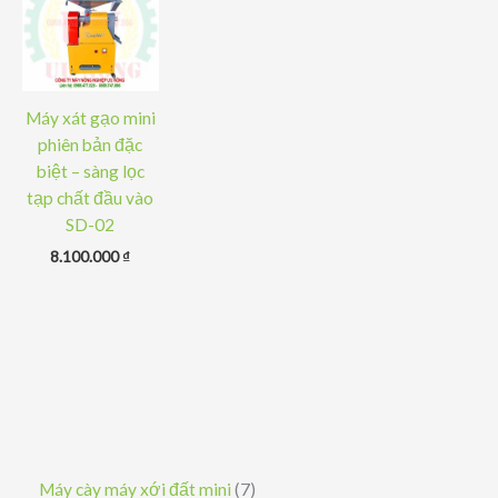
Máy xát gạo mini
phiên bản đặc
biệt – sàng lọc
tạp chất đầu vào
SD-02
8.100.000
₫
7
Máy cày máy xới đất mini
7