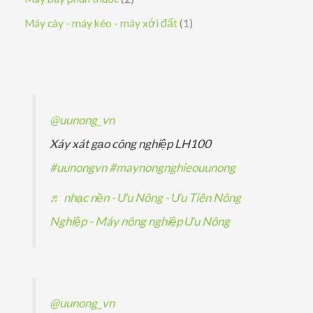
ẩ
ẩ
h
p
n
s
s
1
Máy cày - máy kéo - máy xới đất
1
m
m
ẩ
h
p
ả
ả
s
m
ẩ
h
n
n
ả
m
ẩ
p
p
n
m
h
h
p
@uunong_vn
ẩ
ẩ
h
Xáy xát gạo công nghiệp LH100
m
m
ẩ
#uunongvn
#maynongnghieouunong
m
♬ nhạc nền - Ưu Nông - Ưu Tiên Nông
Nghiệp - Máy nông nghiệp Ưu Nông
@uunong_vn