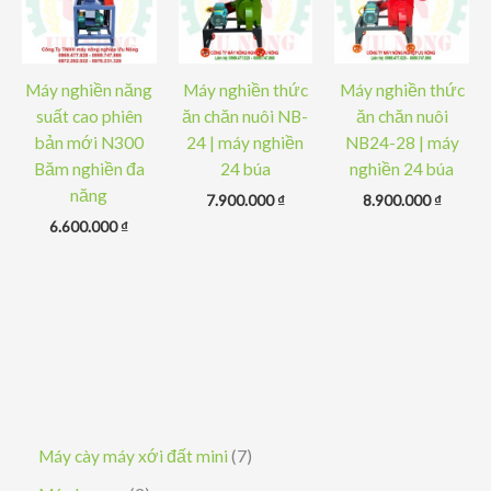
Máy nghiền năng
Máy nghiền thức
Máy nghiền thức
suất cao phiên
ăn chăn nuôi NB-
ăn chăn nuôi
bản mới N300
24 | máy nghiền
NB24-28 | máy
Băm nghiền đa
24 búa
nghiền 24 búa
năng
7.900.000
₫
8.900.000
₫
6.600.000
₫
7
Máy cày máy xới đất mini
7
s