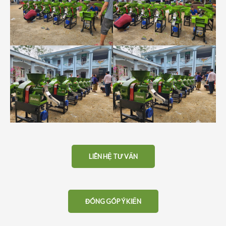
LIÊN HỆ TƯ VẤN
ĐÓNG GÓP Ý KIẾN