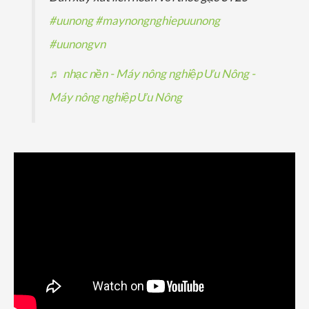
#uunong
#maynongnghiepuunong
#uunongvn
♬ nhạc nền - Máy nông nghiệp Ưu Nông -
Máy nông nghiệp Ưu Nông