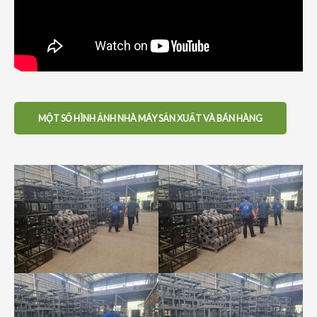
MỘT SỐ HÌNH ẢNH NHÀ MÁY SẢN XUẤT VÀ BÁN HÀNG