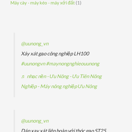
s
1
Máy cày - máy kéo - máy xới đất
1
m
m
ẩ
h
p
ả
ả
s
m
ẩ
h
n
n
ả
m
ẩ
p
p
n
m
h
h
p
@uunong_vn
ẩ
ẩ
h
Xáy xát gạo công nghiệp LH100
m
m
ẩ
#uunongvn
#maynongnghieouunong
m
♬ nhạc nền - Ưu Nông - Ưu Tiên Nông
Nghiệp - Máy nông nghiệp Ưu Nông
@uunong_vn
Dán xay xát liên hoàn với thóc gạo ST25