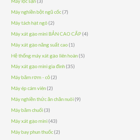
3
Máy lọc sạn
3
ả
s
7
Máy nghiền bột ngũ cốc
7
n
ả
s
2
Máy tách hạt ngô
2
p
n
ả
s
4
Máy xát gạo mini BẢN CAO CẤP
4
h
p
n
ả
s
1
Máy xát gạo năng suất cao
1
ẩ
h
p
n
ả
s
5
Hệ thống máy xát gạo liên hoàn
5
m
ẩ
h
p
n
ả
s
3
Máy xát gạo mini gia đình
35
m
ẩ
h
p
n
ả
5
2
Máy băm rơm - cỏ
2
m
ẩ
h
p
n
s
s
2
Máy ép cám viên
2
m
ẩ
h
p
ả
ả
s
9
Máy nghiền thức ăn chăn nuôi
9
m
ẩ
h
n
n
ả
s
3
Máy băm chuối
3
m
ẩ
p
p
n
ả
s
4
Máy xát gạo mini
43
m
h
h
p
n
ả
3
2
Máy bay phun thuốc
2
ẩ
ẩ
h
p
n
s