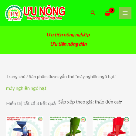
Nhảy
tới
Tìm
nội
kiếm
dung
Ưu tiên nông nghiệp
Ưu tiên nông dân
Trang chủ
/ Sản phẩm được gắn thẻ “máy nghiền ngô hạt”
máy nghiền ngô hạt
Đã
Hiển thị tất cả 3 kết quả
sắp
xếp
theo
giá:
thấp
đến
cao