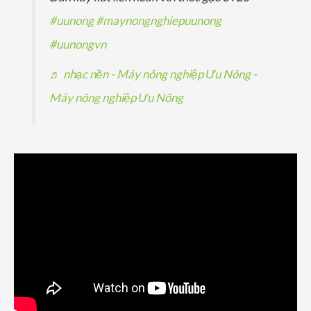
#uunong
#maynongnghiepuunong
#uunongvn
♬ nhạc nền - Máy nông nghiệp Ưu Nông -
Máy nông nghiệp Ưu Nông