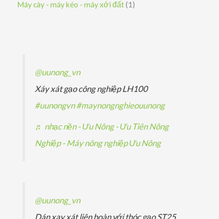
s
1
Máy cày - máy kéo - máy xới đất
1
m
m
ẩ
h
p
ả
ả
s
m
ẩ
h
n
n
ả
m
ẩ
p
p
n
m
h
h
p
@uunong_vn
ẩ
ẩ
h
Xáy xát gạo công nghiệp LH100
m
m
ẩ
#uunongvn
#maynongnghieouunong
m
♬ nhạc nền - Ưu Nông - Ưu Tiên Nông
Nghiệp - Máy nông nghiệp Ưu Nông
@uunong_vn
Dán xay xát liên hoàn với thóc gạo ST25