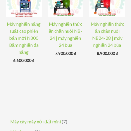
Máy nghiền năng
Máy nghiền thức
Máy nghiền thức
suất cao phiên
ăn chăn nuôi NB-
ăn chăn nuôi
bản mới N300
24 | máy nghiền
NB24-28 | máy
Băm nghiền đa
24 búa
nghiền 24 búa
năng
7.900.000
₫
8.900.000
₫
6.600.000
₫
7
Máy cày máy xới đất mini
7
s