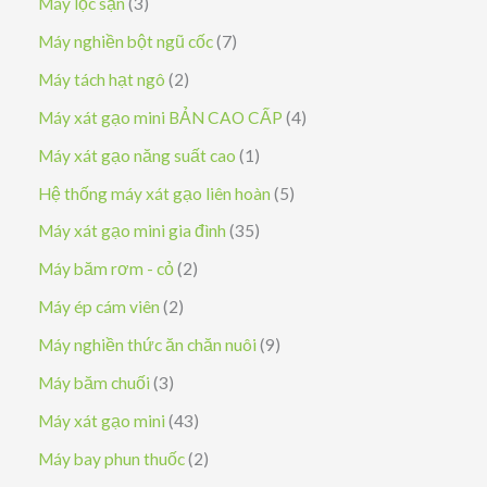
3
Máy lọc sạn
3
ả
s
7
Máy nghiền bột ngũ cốc
7
n
ả
s
2
Máy tách hạt ngô
2
p
n
ả
s
4
Máy xát gạo mini BẢN CAO CẤP
4
h
p
n
ả
s
1
Máy xát gạo năng suất cao
1
ẩ
h
p
n
ả
s
5
Hệ thống máy xát gạo liên hoàn
5
m
ẩ
h
p
n
ả
s
3
Máy xát gạo mini gia đình
35
m
ẩ
h
p
n
ả
5
2
Máy băm rơm - cỏ
2
m
ẩ
h
p
n
s
s
2
Máy ép cám viên
2
m
ẩ
h
p
ả
ả
s
9
Máy nghiền thức ăn chăn nuôi
9
m
ẩ
h
n
n
ả
s
3
Máy băm chuối
3
m
ẩ
p
p
n
ả
s
4
Máy xát gạo mini
43
m
h
h
p
n
ả
3
2
Máy bay phun thuốc
2
ẩ
ẩ
h
p
n
s