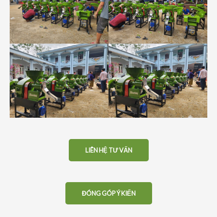
LIÊN HỆ TƯ VẤN
ĐÓNG GÓP Ý KIẾN