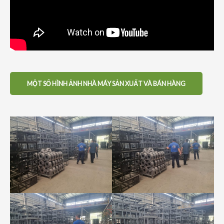
MỘT SỐ HÌNH ẢNH NHÀ MÁY SẢN XUẤT VÀ BÁN HÀNG