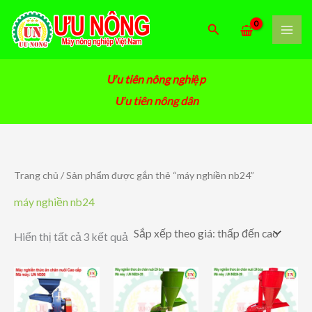
Nhảy
tới
Tìm
nội
kiếm
dung
Ưu tiên nông nghiệp
Ưu tiên nông dân
Trang chủ
/ Sản phẩm được gắn thẻ “máy nghiền nb24”
máy nghiền nb24
Đã
Hiển thị tất cả 3 kết quả
sắp
xếp
theo
giá:
thấp
đến
cao