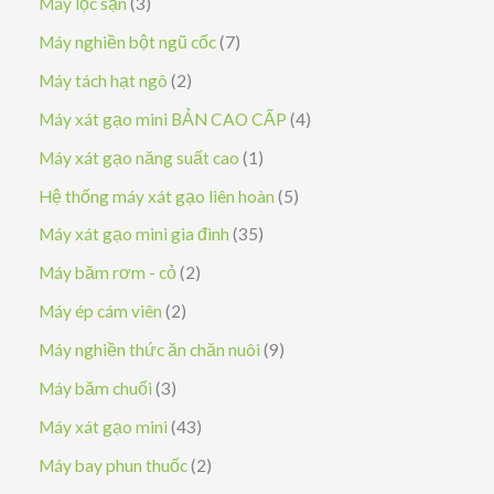
3
Máy lọc sạn
3
ả
s
7
Máy nghiền bột ngũ cốc
7
n
ả
s
2
Máy tách hạt ngô
2
p
n
ả
s
4
Máy xát gạo mini BẢN CAO CẤP
4
h
p
n
ả
s
1
Máy xát gạo năng suất cao
1
ẩ
h
p
n
ả
s
5
Hệ thống máy xát gạo liên hoàn
5
m
ẩ
h
p
n
ả
s
3
Máy xát gạo mini gia đình
35
m
ẩ
h
p
n
ả
5
2
Máy băm rơm - cỏ
2
m
ẩ
h
p
n
s
s
2
Máy ép cám viên
2
m
ẩ
h
p
ả
ả
s
9
Máy nghiền thức ăn chăn nuôi
9
m
ẩ
h
n
n
ả
s
3
Máy băm chuối
3
m
ẩ
p
p
n
ả
s
4
Máy xát gạo mini
43
m
h
h
p
n
ả
3
2
Máy bay phun thuốc
2
ẩ
ẩ
h
p
n
s