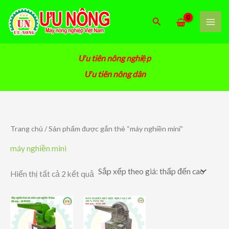
Nhảy
tới
Tìm
nội
kiếm
dung
Ưu tiên nông nghiệp
Ưu tiên nông dân
Trang chủ
/ Sản phẩm được gắn thẻ “máy nghiền mini”
máy nghiền mini
Đã
Hiển thị tất cả 2 kết quả
sắp
xếp
theo
giá:
thấp
đến
cao