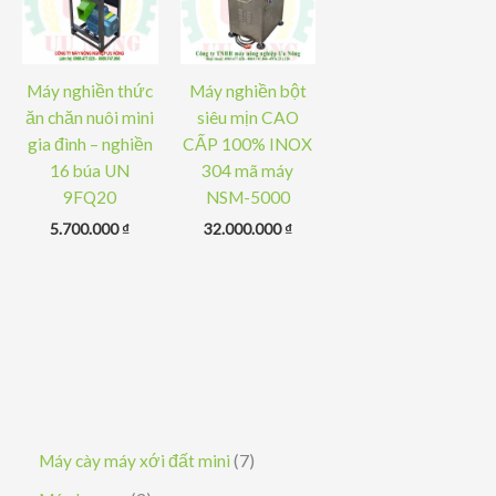
Máy nghiền thức
Máy nghiền bột
ăn chăn nuôi mini
siêu mịn CAO
gia đình – nghiền
CẤP 100% INOX
16 búa UN
304 mã máy
9FQ20
NSM-5000
5.700.000
₫
32.000.000
₫
7
Máy cày máy xới đất mini
7
s