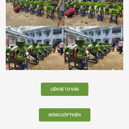
LIÊN HỆ TƯ VẤN
ĐÓNG GÓP Ý KIẾN