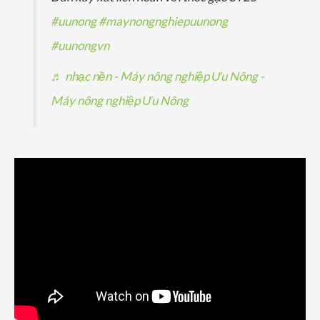
#uunong
#maynongnghiepuunong
#uunongvn
♬ nhạc nền - Máy nông nghiệp Ưu Nông -
Máy nông nghiệp Ưu Nông