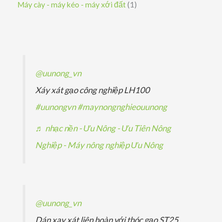
s
1
Máy cày - máy kéo - máy xới đất
1
m
m
ẩ
h
p
ả
ả
s
m
ẩ
h
n
n
ả
m
ẩ
p
p
n
m
h
h
p
@uunong_vn
ẩ
ẩ
h
Xáy xát gạo công nghiệp LH100
m
m
ẩ
#uunongvn
#maynongnghieouunong
m
♬ nhạc nền - Ưu Nông - Ưu Tiên Nông
Nghiệp - Máy nông nghiệp Ưu Nông
@uunong_vn
Dán xay xát liên hoàn với thóc gạo ST25