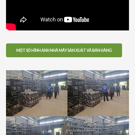
MỘT SỐ HÌNH ẢNH NHÀ MÁY SẢN XUẤT VÀ BÁN HÀNG