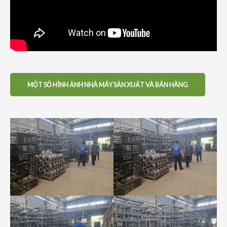
MỘT SỐ HÌNH ẢNH NHÀ MÁY SẢN XUẤT VÀ BÁN HÀNG