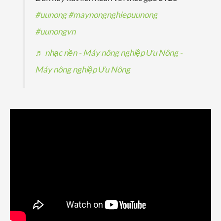
#uunong
#maynongnghiepuunong
#uunongvn
♬ nhạc nền - Máy nông nghiệp Ưu Nông -
Máy nông nghiệp Ưu Nông