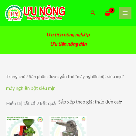
Nhảy
tới
Tìm
nội
kiếm
dung
Ưu tiên nông nghiệp
Ưu tiên nông dân
Trang chủ
/ Sản phẩm được gắn thẻ “máy nghiền bột siêu mịn”
máy nghiền bột siêu mịn
Đã
Hiển thị tất cả 2 kết quả
sắp
xếp
theo
giá:
thấp
đến
cao