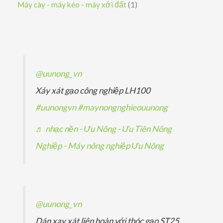
s
1
Máy cày - máy kéo - máy xới đất
1
m
m
ẩ
h
p
ả
ả
s
m
ẩ
h
n
n
ả
m
ẩ
p
p
n
m
h
h
p
@uunong_vn
ẩ
ẩ
h
Xáy xát gạo công nghiệp LH100
m
m
ẩ
#uunongvn
#maynongnghieouunong
m
♬ nhạc nền - Ưu Nông - Ưu Tiên Nông
Nghiệp - Máy nông nghiệp Ưu Nông
@uunong_vn
Dán xay xát liên hoàn với thóc gạo ST25