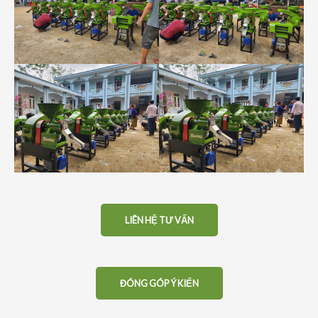
LIÊN HỆ TƯ VẤN
ĐÓNG GÓP Ý KIẾN