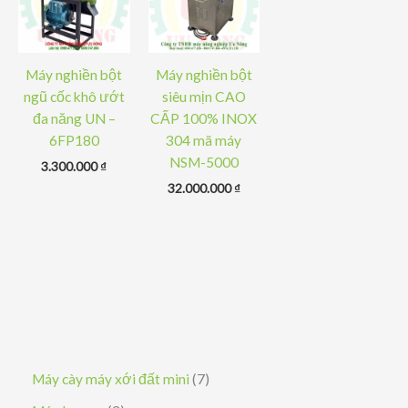
Máy nghiền bột
Máy nghiền bột
ngũ cốc khô ướt
siêu mịn CAO
đa năng UN –
CẤP 100% INOX
6FP180
304 mã máy
NSM-5000
3.300.000
₫
32.000.000
₫
7
Máy cày máy xới đất mini
7
s