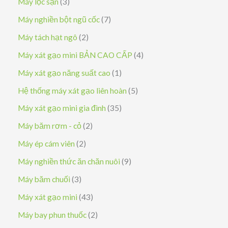
3
Máy lọc sạn
3
ả
s
7
Máy nghiền bột ngũ cốc
7
n
ả
s
2
Máy tách hạt ngô
2
p
n
ả
s
4
Máy xát gạo mini BẢN CAO CẤP
4
h
p
n
ả
s
1
Máy xát gạo năng suất cao
1
ẩ
h
p
n
ả
s
5
Hệ thống máy xát gạo liên hoàn
5
m
ẩ
h
p
n
ả
s
3
Máy xát gạo mini gia đình
35
m
ẩ
h
p
n
ả
5
2
Máy băm rơm - cỏ
2
m
ẩ
h
p
n
s
s
2
Máy ép cám viên
2
m
ẩ
h
p
ả
ả
s
9
Máy nghiền thức ăn chăn nuôi
9
m
ẩ
h
n
n
ả
s
3
Máy băm chuối
3
m
ẩ
p
p
n
ả
s
4
Máy xát gạo mini
43
m
h
h
p
n
ả
3
2
Máy bay phun thuốc
2
ẩ
ẩ
h
p
n
s