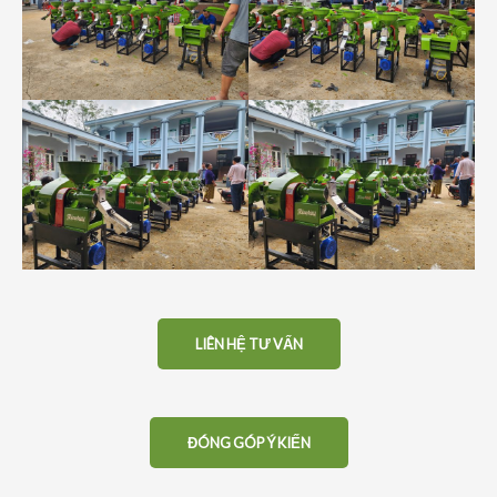
LIÊN HỆ TƯ VẤN
ĐÓNG GÓP Ý KIẾN