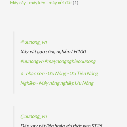
s
1
Máy cày - máy kéo - máy xới đất
1
m
m
ẩ
h
p
ả
ả
s
m
ẩ
h
n
n
ả
m
ẩ
p
p
n
m
h
h
p
@uunong_vn
ẩ
ẩ
h
Xáy xát gạo công nghiệp LH100
m
m
ẩ
#uunongvn
#maynongnghieouunong
m
♬ nhạc nền - Ưu Nông - Ưu Tiên Nông
Nghiệp - Máy nông nghiệp Ưu Nông
@uunong_vn
Dán xay xát liên hoàn với thóc gạo ST25