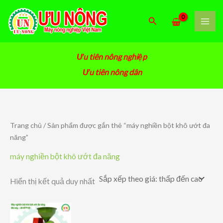
Nhảy
tới
Tìm
nội
kiếm
dung
Ưu tiên nông nghiệp
Ưu tiên nông dân
Trang chủ
/ Sản phẩm được gắn thẻ “máy nghiền bột khô ướt đa
năng”
máy nghiền bột khô ướt đa năng
Hiển thị kết quả duy nhất