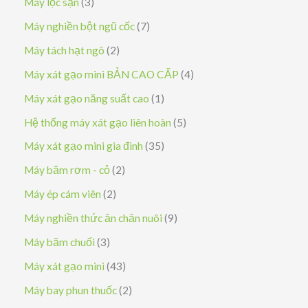
3
Máy lọc sạn
3
ả
s
7
Máy nghiền bột ngũ cốc
7
n
ả
s
2
Máy tách hạt ngô
2
p
n
ả
s
4
Máy xát gạo mini BẢN CAO CẤP
4
h
p
n
ả
s
1
Máy xát gạo năng suất cao
1
ẩ
h
p
n
ả
s
5
Hệ thống máy xát gạo liên hoàn
5
m
ẩ
h
p
n
ả
s
3
Máy xát gạo mini gia đình
35
m
ẩ
h
p
n
ả
5
2
Máy băm rơm - cỏ
2
m
ẩ
h
p
n
s
s
2
Máy ép cám viên
2
m
ẩ
h
p
ả
ả
s
9
Máy nghiền thức ăn chăn nuôi
9
m
ẩ
h
n
n
ả
s
3
Máy băm chuối
3
m
ẩ
p
p
n
ả
s
4
Máy xát gạo mini
43
m
h
h
p
n
ả
3
2
Máy bay phun thuốc
2
ẩ
ẩ
h
p
n
s