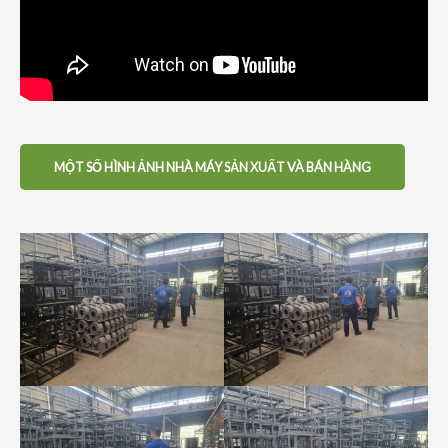
MỘT SỐ HÌNH ẢNH NHÀ MÁY SẢN XUẤT VÀ BÁN HÀNG