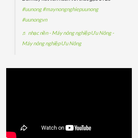
#uunong
#maynongnghiepuunong
#uunongvn
♬ nhạc nền - Máy nông nghiệp Ưu Nông -
Máy nông nghiệp Ưu Nông