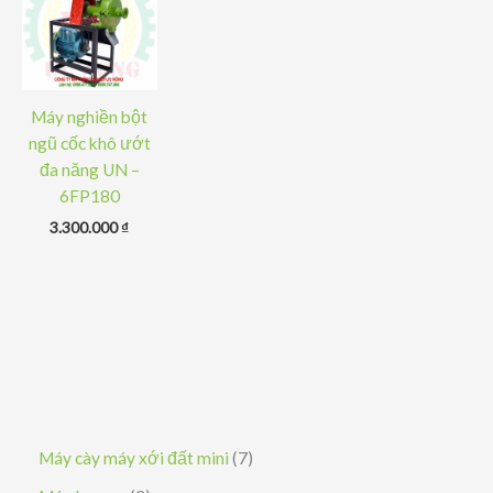
Máy nghiền bột
ngũ cốc khô ướt
đa năng UN –
6FP180
3.300.000
₫
7
Máy cày máy xới đất mini
7
s