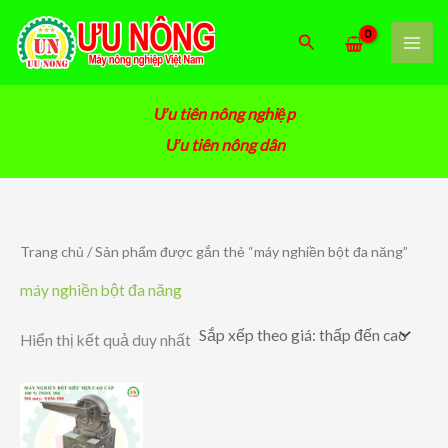
Nhảy
tới
Tìm
nội
kiếm
dung
Ưu tiên nông nghiệp
Ưu tiên nông dân
Trang chủ
/ Sản phẩm được gắn thẻ “máy nghiền bột đa năng”
máy nghiền bột đa năng
Hiển thị kết quả duy nhất