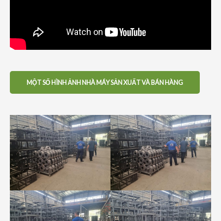
MỘT SỐ HÌNH ẢNH NHÀ MÁY SẢN XUẤT VÀ BÁN HÀNG