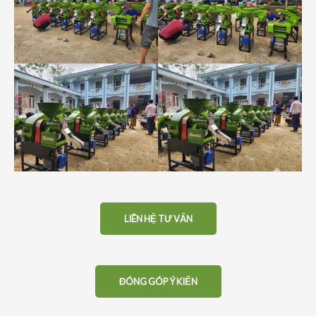
LIÊN HỆ TƯ VẤN
ĐÓNG GÓP Ý KIẾN