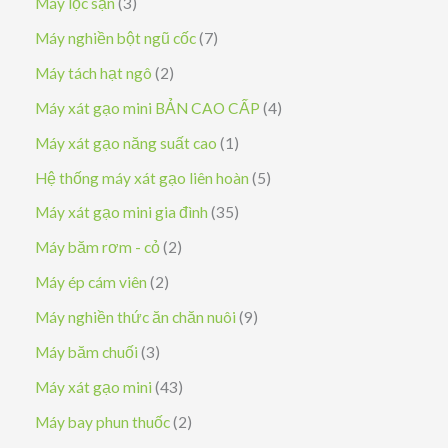
3
Máy lọc sạn
3
ả
s
7
Máy nghiền bột ngũ cốc
7
n
ả
s
2
Máy tách hạt ngô
2
p
n
ả
s
4
Máy xát gạo mini BẢN CAO CẤP
4
h
p
n
ả
s
1
Máy xát gạo năng suất cao
1
ẩ
h
p
n
ả
s
5
Hệ thống máy xát gạo liên hoàn
5
m
ẩ
h
p
n
ả
s
3
Máy xát gạo mini gia đình
35
m
ẩ
h
p
n
ả
5
2
Máy băm rơm - cỏ
2
m
ẩ
h
p
n
s
s
2
Máy ép cám viên
2
m
ẩ
h
p
ả
ả
s
9
Máy nghiền thức ăn chăn nuôi
9
m
ẩ
h
n
n
ả
s
3
Máy băm chuối
3
m
ẩ
p
p
n
ả
s
4
Máy xát gạo mini
43
m
h
h
p
n
ả
3
2
Máy bay phun thuốc
2
ẩ
ẩ
h
p
n
s