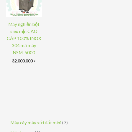
Máy nghiền bột
siêu mịn CAO
CẤP 100% INOX
304 mã máy
NSM-5000
32.000.000
₫
7
Máy cày máy xới đất mini
7
s