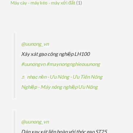
s
1
Máy cày - máy kéo - máy xới đất
1
m
m
ẩ
h
p
ả
ả
s
m
ẩ
h
n
n
ả
m
ẩ
p
p
n
m
h
h
p
@uunong_vn
ẩ
ẩ
h
Xáy xát gạo công nghiệp LH100
m
m
ẩ
#uunongvn
#maynongnghieouunong
m
♬ nhạc nền - Ưu Nông - Ưu Tiên Nông
Nghiệp - Máy nông nghiệp Ưu Nông
@uunong_vn
Dán xay xát liên hoàn với thóc gạo ST25