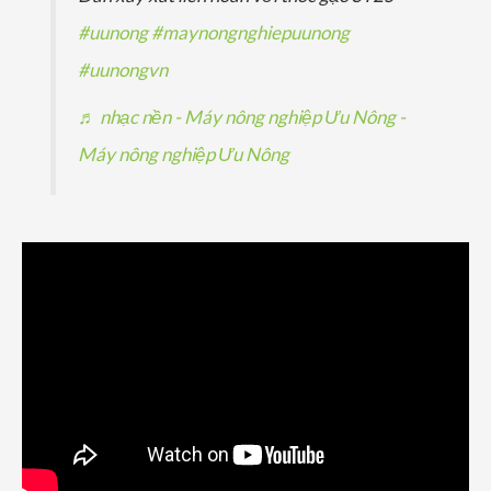
#uunong
#maynongnghiepuunong
#uunongvn
♬ nhạc nền - Máy nông nghiệp Ưu Nông -
Máy nông nghiệp Ưu Nông