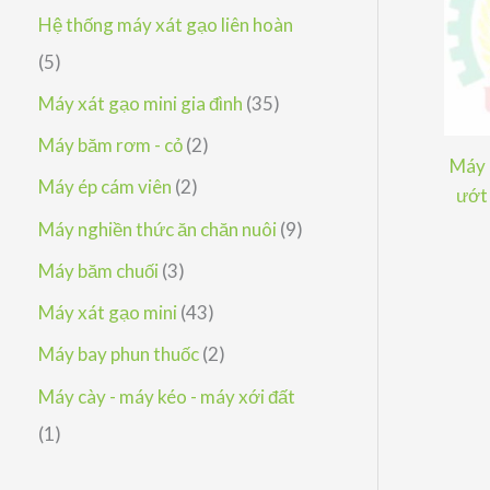
h
p
ả
s
Hệ thống máy xát gạo liên hoàn
m
ẩ
h
n
ả
5
5
m
ẩ
p
n
s
3
Máy xát gạo mini gia đình
35
m
h
p
ả
5
2
Máy băm rơm - cỏ
2
ẩ
Máy 
h
n
s
s
2
Máy ép cám viên
2
ướt
m
ẩ
p
ả
ả
s
9
Máy nghiền thức ăn chăn nuôi
9
m
h
n
n
ả
s
3
Máy băm chuối
3
ẩ
p
p
n
ả
s
4
Máy xát gạo mini
43
m
h
h
p
n
ả
3
2
Máy bay phun thuốc
2
ẩ
ẩ
h
p
n
s
s
Máy cày - máy kéo - máy xới đất
m
m
ẩ
h
p
ả
ả
1
1
m
ẩ
h
n
n
s
m