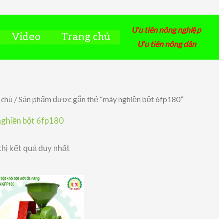
Ưu tiên nông nghiệp
Video
Trang chủ
Ưu tiên nông dân
 chủ
/ Sản phẩm được gắn thẻ “máy nghiền bột 6fp180”
ghiền bột 6fp180
thị kết quả duy nhất