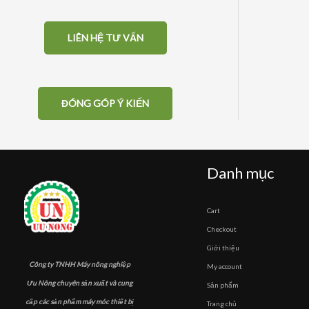
LIÊN HỆ TƯ VẤN
ĐÓNG GÓP Ý KIẾN
Danh mục
Cart
Checkout
Giới thiệu
Công ty TNHH Máy nông nghiệp
My account
Ưu Nông chuyên sản xuất và cung
Sản phẩm
cấp các sản phẩm máy móc thiết bị
Trang chủ