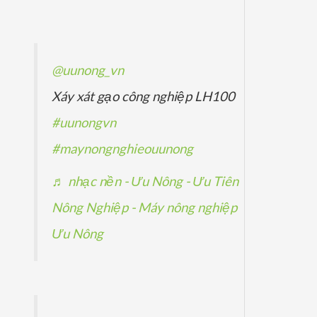
ẩ
p
p
ả
m
h
h
n
ẩ
ẩ
p
@uunong_vn
m
m
h
Xáy xát gạo công nghiệp LH100
ẩ
#uunongvn
m
#maynongnghieouunong
♬ nhạc nền - Ưu Nông - Ưu Tiên
Nông Nghiệp - Máy nông nghiệp
Ưu Nông