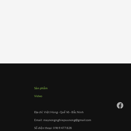
Sản phẩm
Video
Địa chỉ: Việt Hùng - Quế Võ - Bắc Ninh
Email: maynongnghiepuunong@gmail.com
Số điện thoại: 0969.477.828