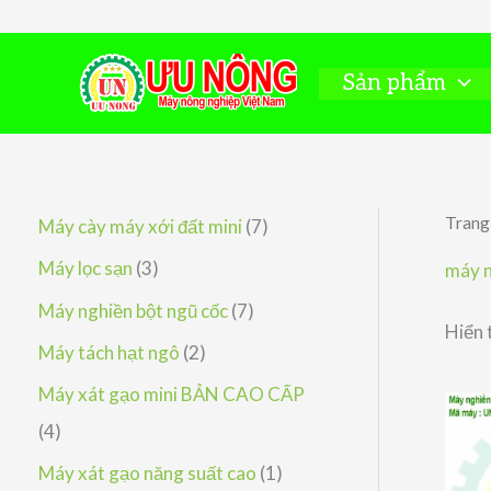
Nhảy
tới
nội
Sản phẩm
dung
Trang
7
Máy cày máy xới đất mini
7
s
3
Máy lọc sạn
3
máy n
ả
s
7
Máy nghiền bột ngũ cốc
7
Hiển 
n
ả
s
2
Máy tách hạt ngô
2
p
n
ả
s
Máy xát gạo mini BẢN CAO CẤP
h
p
n
ả
4
4
ẩ
h
p
n
s
1
Máy xát gạo năng suất cao
1
m
ẩ