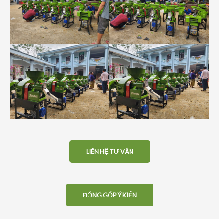
LIÊN HỆ TƯ VẤN
ĐÓNG GÓP Ý KIẾN