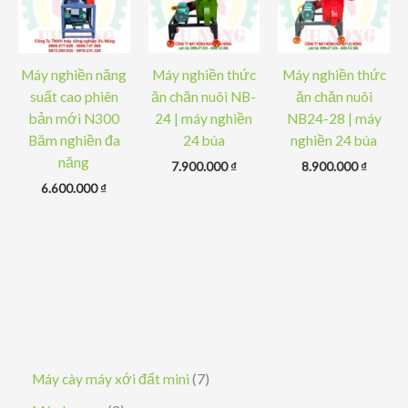
Máy nghiền năng
Máy nghiền thức
Máy nghiền thức
suất cao phiên
ăn chăn nuôi NB-
ăn chăn nuôi
bản mới N300
24 | máy nghiền
NB24-28 | máy
Băm nghiền đa
24 búa
nghiền 24 búa
năng
7.900.000
₫
8.900.000
₫
6.600.000
₫
7
Máy cày máy xới đất mini
7
s