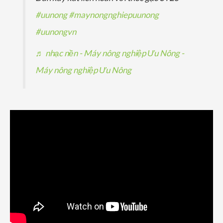
#uunong
#maynongnghiepuunong
#uunongvn
♬ nhạc nền - Máy nông nghiệp Ưu Nông -
Máy nông nghiệp Ưu Nông