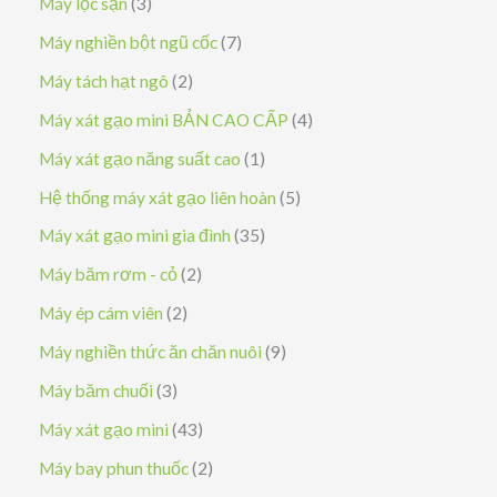
3
Máy lọc sạn
3
ả
s
7
Máy nghiền bột ngũ cốc
7
n
ả
s
2
Máy tách hạt ngô
2
p
n
ả
s
4
Máy xát gạo mini BẢN CAO CẤP
4
h
p
n
ả
s
1
Máy xát gạo năng suất cao
1
ẩ
h
p
n
ả
s
5
Hệ thống máy xát gạo liên hoàn
5
m
ẩ
h
p
n
ả
s
3
Máy xát gạo mini gia đình
35
m
ẩ
h
p
n
ả
5
2
Máy băm rơm - cỏ
2
m
ẩ
h
p
n
s
s
2
Máy ép cám viên
2
m
ẩ
h
p
ả
ả
s
9
Máy nghiền thức ăn chăn nuôi
9
m
ẩ
h
n
n
ả
s
3
Máy băm chuối
3
m
ẩ
p
p
n
ả
s
4
Máy xát gạo mini
43
m
h
h
p
n
ả
3
2
Máy bay phun thuốc
2
ẩ
ẩ
h
p
n
s