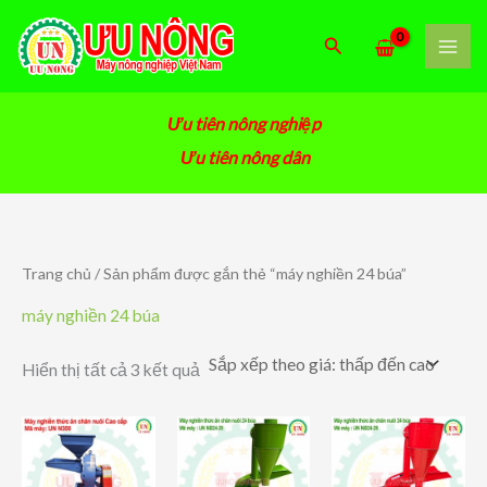
Nhảy
tới
Tìm
nội
kiếm
dung
Ưu tiên nông nghiệp
Ưu tiên nông dân
Trang chủ
/ Sản phẩm được gắn thẻ “máy nghiền 24 búa”
máy nghiền 24 búa
Đã
Hiển thị tất cả 3 kết quả
sắp
xếp
theo
giá:
thấp
đến
cao