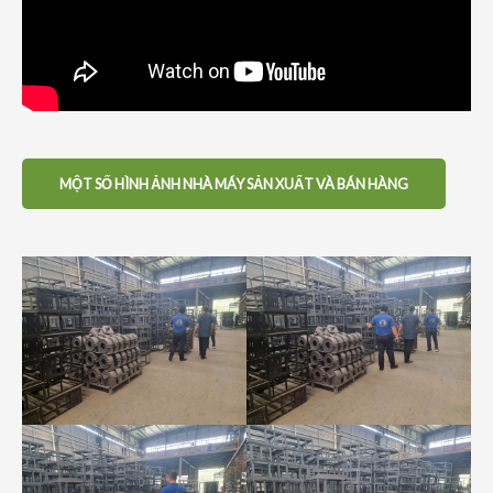
MỘT SỐ HÌNH ẢNH NHÀ MÁY SẢN XUẤT VÀ BÁN HÀNG