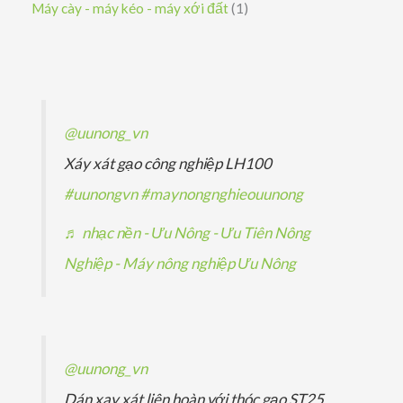
s
1
Máy cày - máy kéo - máy xới đất
1
m
m
ẩ
h
p
ả
ả
s
m
ẩ
h
n
n
ả
m
ẩ
p
p
n
m
h
h
p
@uunong_vn
ẩ
ẩ
h
Xáy xát gạo công nghiệp LH100
m
m
ẩ
#uunongvn
#maynongnghieouunong
m
♬ nhạc nền - Ưu Nông - Ưu Tiên Nông
Nghiệp - Máy nông nghiệp Ưu Nông
@uunong_vn
Dán xay xát liên hoàn với thóc gạo ST25