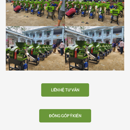
LIÊN HỆ TƯ VẤN
ĐÓNG GÓP Ý KIẾN