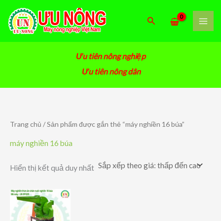
Nhảy
tới
Tìm
nội
kiếm
dung
Ưu tiên nông nghiệp
Ưu tiên nông dân
Trang chủ
/ Sản phẩm được gắn thẻ “máy nghiền 16 búa”
máy nghiền 16 búa
Hiển thị kết quả duy nhất