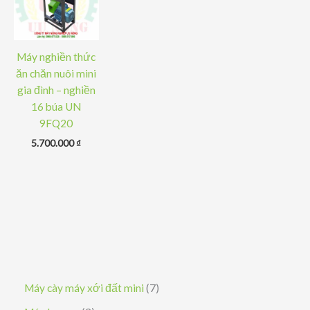
Máy nghiền thức
ăn chăn nuôi mini
gia đình – nghiền
16 búa UN
9FQ20
5.700.000
₫
7
Máy cày máy xới đất mini
7
s