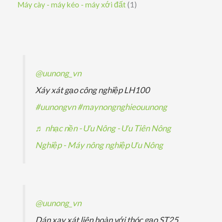
s
1
Máy cày - máy kéo - máy xới đất
1
m
m
ẩ
h
p
ả
ả
s
m
ẩ
h
n
n
ả
m
ẩ
p
p
n
m
h
h
p
@uunong_vn
ẩ
ẩ
h
Xáy xát gạo công nghiệp LH100
m
m
ẩ
#uunongvn
#maynongnghieouunong
m
♬ nhạc nền - Ưu Nông - Ưu Tiên Nông
Nghiệp - Máy nông nghiệp Ưu Nông
@uunong_vn
Dán xay xát liên hoàn với thóc gạo ST25