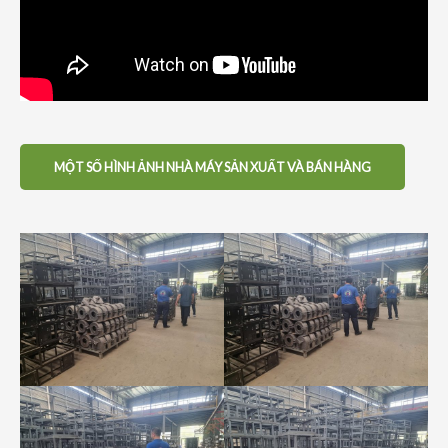
MỘT SỐ HÌNH ẢNH NHÀ MÁY SẢN XUẤT VÀ BÁN HÀNG