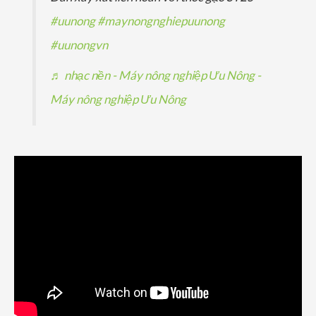
#uunong
#maynongnghiepuunong
#uunongvn
♬ nhạc nền - Máy nông nghiệp Ưu Nông -
Máy nông nghiệp Ưu Nông