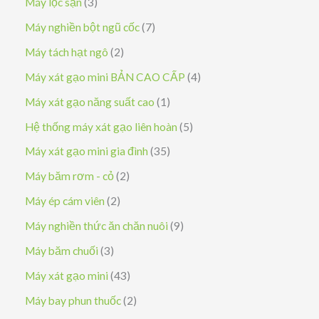
3
Máy lọc sạn
3
ả
s
7
Máy nghiền bột ngũ cốc
7
n
ả
s
2
Máy tách hạt ngô
2
p
n
ả
s
4
Máy xát gạo mini BẢN CAO CẤP
4
h
p
n
ả
s
1
Máy xát gạo năng suất cao
1
ẩ
h
p
n
ả
s
5
Hệ thống máy xát gạo liên hoàn
5
m
ẩ
h
p
n
ả
s
3
Máy xát gạo mini gia đình
35
m
ẩ
h
p
n
ả
5
2
Máy băm rơm - cỏ
2
m
ẩ
h
p
n
s
s
2
Máy ép cám viên
2
m
ẩ
h
p
ả
ả
s
9
Máy nghiền thức ăn chăn nuôi
9
m
ẩ
h
n
n
ả
s
3
Máy băm chuối
3
m
ẩ
p
p
n
ả
s
4
Máy xát gạo mini
43
m
h
h
p
n
ả
3
2
Máy bay phun thuốc
2
ẩ
ẩ
h
p
n
s