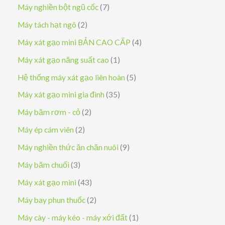
ả
s
7
Máy nghiền bột ngũ cốc
7
n
ả
s
2
Máy tách hạt ngô
2
p
n
ả
s
4
Máy xát gạo mini BẢN CAO CẤP
4
h
p
n
ả
s
1
Máy xát gạo năng suất cao
1
ẩ
h
p
n
ả
s
5
Hệ thống máy xát gạo liên hoàn
5
m
ẩ
h
p
n
ả
s
3
Máy xát gạo mini gia đình
35
m
ẩ
h
p
n
ả
5
2
Máy băm rơm - cỏ
2
m
ẩ
h
p
n
s
s
2
Máy ép cám viên
2
m
ẩ
h
p
ả
ả
s
9
Máy nghiền thức ăn chăn nuôi
9
m
ẩ
h
n
n
ả
s
3
Máy băm chuối
3
m
ẩ
p
p
n
ả
s
4
Máy xát gạo mini
43
m
h
h
p
n
ả
3
2
Máy bay phun thuốc
2
ẩ
ẩ
h
p
n
s
s
1
Máy cày - máy kéo - máy xới đất
1
m
m
ẩ
h