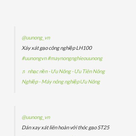
p
ả
ả
s
m
ẩ
h
n
n
ả
m
ẩ
p
p
n
m
h
h
p
@uunong_vn
ẩ
ẩ
h
Xáy xát gạo công nghiệp LH100
m
m
ẩ
#uunongvn
#maynongnghieouunong
m
♬ nhạc nền - Ưu Nông - Ưu Tiên Nông
Nghiệp - Máy nông nghiệp Ưu Nông
@uunong_vn
Dán xay xát liên hoàn với thóc gạo ST25