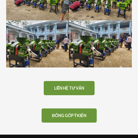
LIÊN HỆ TƯ VẤN
ĐÓNG GÓP Ý KIẾN