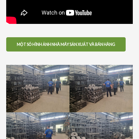
MỘT SỐ HÌNH ẢNH NHÀ MÁY SẢN XUẤT VÀ BÁN HÀNG