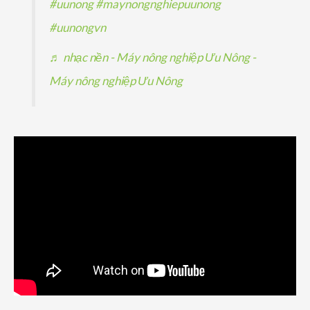
#uunong
#maynongnghiepuunong
#uunongvn
♬ nhạc nền - Máy nông nghiệp Ưu Nông -
Máy nông nghiệp Ưu Nông