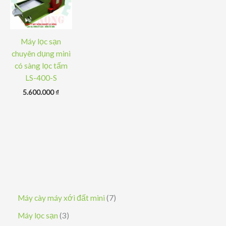
Máy lọc sạn
chuyên dụng mini
có sàng lọc tấm
LS-400-S
5.600.000
₫
7
Máy cày máy xới đất mini
7
s
3
Máy lọc sạn
3