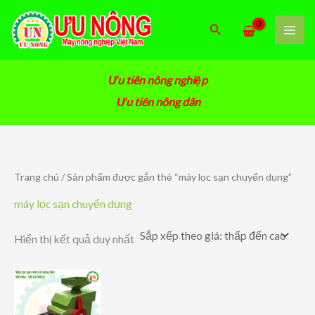
Nhảy
tới
Tìm
nội
kiếm
dung
Ưu tiên nông nghiệp
Ưu tiên nông dân
Trang chủ
/ Sản phẩm được gắn thẻ “máy lọc sạn chuyển dụng”
máy lọc sạn chuyển dụng
Hiển thị kết quả duy nhất