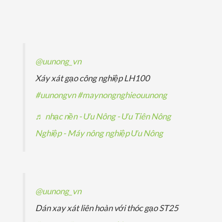
p
ả
ả
s
m
ẩ
h
n
n
ả
m
ẩ
p
p
n
m
h
h
p
@uunong_vn
ẩ
ẩ
h
Xáy xát gạo công nghiệp LH100
m
m
ẩ
#uunongvn
#maynongnghieouunong
m
♬ nhạc nền - Ưu Nông - Ưu Tiên Nông
Nghiệp - Máy nông nghiệp Ưu Nông
@uunong_vn
Dán xay xát liên hoàn với thóc gạo ST25