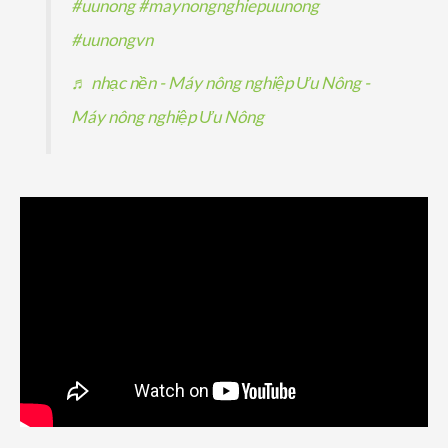
#uunong
#maynongnghiepuunong
#uunongvn
♬ nhạc nền - Máy nông nghiệp Ưu Nông -
Máy nông nghiệp Ưu Nông