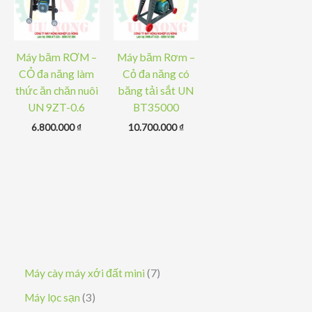
Máy băm RƠM –
Máy băm Rơm –
CỎ đa năng làm
Cỏ đa năng có
thức ăn chăn nuôi
băng tải sắt UN
UN 9ZT-0.6
BT35000
6.800.000
₫
10.700.000
₫
7
Máy cày máy xới đất mini
7
s
3
Máy lọc sạn
3