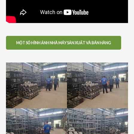
MỘT SỐ HÌNH ẢNH NHÀ MÁY SẢN XUẤT VÀ BÁN HÀNG