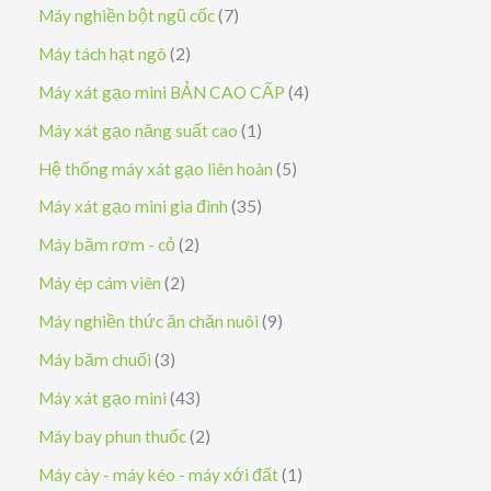
ả
s
7
Máy nghiền bột ngũ cốc
7
n
ả
s
2
Máy tách hạt ngô
2
p
n
ả
s
4
Máy xát gạo mini BẢN CAO CẤP
4
h
p
n
ả
s
1
Máy xát gạo năng suất cao
1
ẩ
h
p
n
ả
s
5
Hệ thống máy xát gạo liên hoàn
5
m
ẩ
h
p
n
ả
s
3
Máy xát gạo mini gia đình
35
m
ẩ
h
p
n
ả
5
2
Máy băm rơm - cỏ
2
m
ẩ
h
p
n
s
s
2
Máy ép cám viên
2
m
ẩ
h
p
ả
ả
s
9
Máy nghiền thức ăn chăn nuôi
9
m
ẩ
h
n
n
ả
s
3
Máy băm chuối
3
m
ẩ
p
p
n
ả
s
4
Máy xát gạo mini
43
m
h
h
p
n
ả
3
2
Máy bay phun thuốc
2
ẩ
ẩ
h
p
n
s
s
1
Máy cày - máy kéo - máy xới đất
1
m
m
ẩ
h