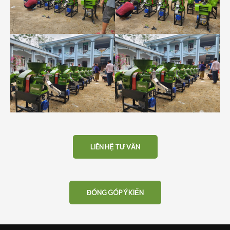
LIÊN HỆ TƯ VẤN
ĐÓNG GÓP Ý KIẾN