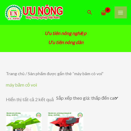
Nhảy
tới
Tìm
nội
kiếm
dung
Ưu tiên nông nghiệp
Ưu tiên nông dân
Trang chủ
/ Sản phẩm được gắn thẻ “máy băm cỏ voi”
máy băm cỏ voi
Đã
Hiển thị tất cả 2 kết quả
sắp
xếp
theo
giá:
thấp
đến
cao