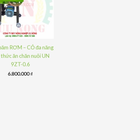
băm RƠM – CỎ đa năng
 thức ăn chăn nuôi UN
9ZT-0.6
6.800.000
₫