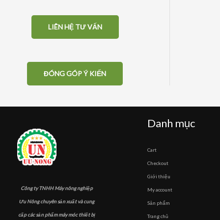
LIÊN HỆ TƯ VẤN
ĐÓNG GÓP Ý KIẾN
Danh mục
Cart
Checkout
Giới thiệu
Công ty TNHH Máy nông nghiệp
My account
Ưu Nông chuyên sản xuất và cung
Sản phẩm
cấp các sản phẩm máy móc thiết bị
Trang chủ