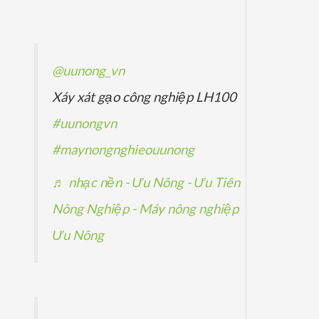
ẩ
p
p
ả
m
h
h
n
ẩ
ẩ
p
@uunong_vn
m
m
h
Xáy xát gạo công nghiệp LH100
ẩ
#uunongvn
m
#maynongnghieouunong
♬ nhạc nền - Ưu Nông - Ưu Tiên
Nông Nghiệp - Máy nông nghiệp
Ưu Nông