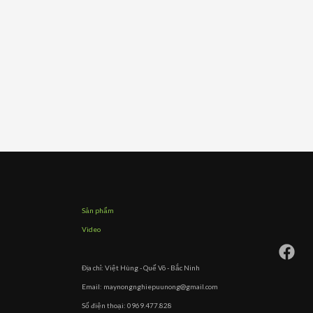
Sản phẩm
Video
Địa chỉ: Việt Hùng - Quế Võ - Bắc Ninh
Email: maynongnghiepuunong@gmail.com
Số điện thoại: 0969.477.828