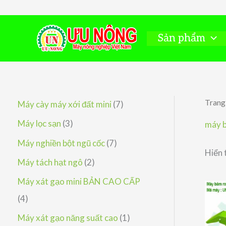
Nhảy
tới
nội
Sản phẩm
dung
Trang
7
Máy cày máy xới đất mini
7
s
3
Máy lọc sạn
3
máy b
ả
s
7
Máy nghiền bột ngũ cốc
7
Hiển 
n
ả
s
2
Máy tách hạt ngô
2
p
n
ả
s
Máy xát gạo mini BẢN CAO CẤP
h
p
n
ả
4
4
ẩ
h
p
n
s
1
Máy xát gạo năng suất cao
1
m
ẩ