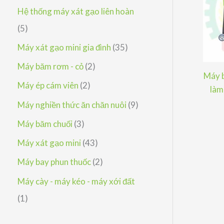
h
p
ả
s
Hệ thống máy xát gạo liên hoàn
m
ẩ
h
n
ả
5
5
m
ẩ
p
n
s
3
Máy xát gạo mini gia đình
35
m
h
p
ả
5
2
Máy băm rơm - cỏ
2
ẩ
Máy 
h
n
s
s
2
Máy ép cám viên
2
làm
m
ẩ
p
ả
ả
s
9
Máy nghiền thức ăn chăn nuôi
9
m
h
n
n
ả
s
3
Máy băm chuối
3
ẩ
p
p
n
ả
s
4
Máy xát gạo mini
43
m
h
h
p
n
ả
3
2
Máy bay phun thuốc
2
ẩ
ẩ
h
p
n
s
s
Máy cày - máy kéo - máy xới đất
m
m
ẩ
h
p
ả
ả
1
1
m
ẩ
h
n
n
s
m