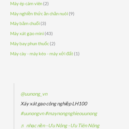
s
s
2
Máy ép cám viên
2
m
ẩ
h
p
ả
ả
s
9
Máy nghiền thức ăn chăn nuôi
9
m
ẩ
h
n
n
ả
s
3
Máy băm chuối
3
m
ẩ
p
p
n
ả
s
4
Máy xát gạo mini
43
m
h
h
p
n
ả
3
2
Máy bay phun thuốc
2
ẩ
ẩ
h
p
n
s
s
1
Máy cày - máy kéo - máy xới đất
1
m
m
ẩ
h
p
ả
ả
s
m
ẩ
h
n
n
ả
m
ẩ
p
p
n
m
h
h
p
@uunong_vn
ẩ
ẩ
h
Xáy xát gạo công nghiệp LH100
m
m
ẩ
#uunongvn
#maynongnghieouunong
m
♬ nhạc nền - Ưu Nông - Ưu Tiên Nông