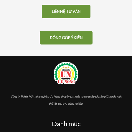
LIÊN HỆ TƯ VẤN
ĐÓNG GÓP Ý KIẾN
Công ty TNHH Máy nông nghiệp Ưu Nông chuyên sản xuất và cung cấp các sản phẩm máy móc
thiết bị phục vụ nông nghiệp.
Danh mục