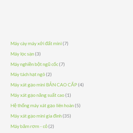
7
Máy cày máy xới đất mini
7
s
3
Máy lọc sạn
3
ả
s
7
Máy nghiền bột ngũ cốc
7
n
ả
s
2
Máy tách hạt ngô
2
p
n
ả
s
4
Máy xát gạo mini BẢN CAO CẤP
4
h
p
n
ả
s
1
Máy xát gạo năng suất cao
1
ẩ
h
p
n
ả
s
5
Hệ thống máy xát gạo liên hoàn
5
m
ẩ
h
p
n
ả
s
3
Máy xát gạo mini gia đình
35
m
ẩ
h
p
n
ả
5
2
Máy băm rơm - cỏ
2
m
ẩ
h
p
n