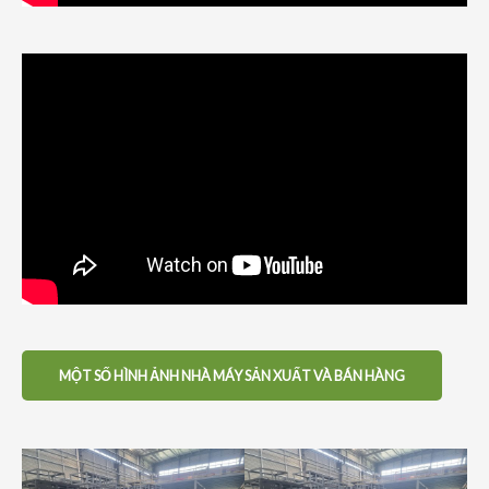
MỘT SỐ HÌNH ẢNH NHÀ MÁY SẢN XUẤT VÀ BÁN HÀNG