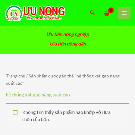
Nhảy
tới
Tìm
nội
kiếm
dung
Ưu tiên nông nghiệp
Ưu tiên nông dân
Trang chủ
/ Sản phẩm được gắn thẻ “hệ thống xát gạo năng
suất cao”
hệ thống xát gạo năng suất cao
Không tìm thấy sản phẩm nào khớp với lựa
chọn của bạn.