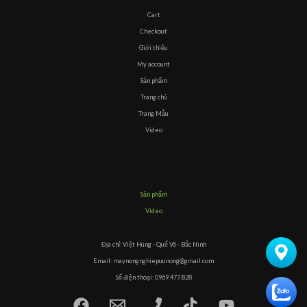
Cart
Checkout
Giới thiệu
My account
Sản phẩm
Trang chủ
Trang Mẫu
Video
Sản phẩm
Video
Địa chỉ: Việt Hùng - Quế Võ - Bắc Ninh
Email: maynongnghiepuunong@gmail.com
Số điện thoại: 0969.477.828