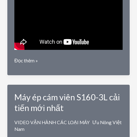
Giới
Đọc thêm »
thiệu
chi
tiết
máy
Máy ép cám viên S160-3L cải
ép
cám
tiến mới nhất
viên
S160-
VIDEO VẬN HÀNH CÁC LOẠI MÁY
Ưu Nông Việt
3L
Nam