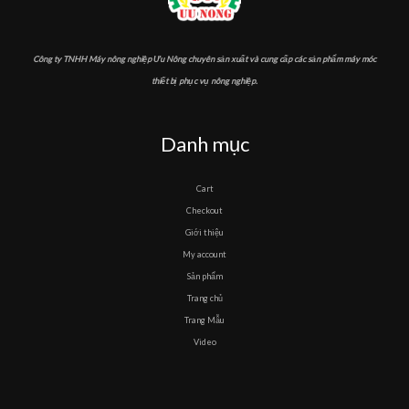
nhất
Công ty TNHH Máy nông nghiệp Ưu Nông chuyên sản xuất và cung cấp các sản phẩm máy móc
thiết bị phục vụ nông nghiệp.
Danh mục
Cart
Checkout
Giới thiệu
My account
Sản phẩm
Trang chủ
Trang Mẫu
Video