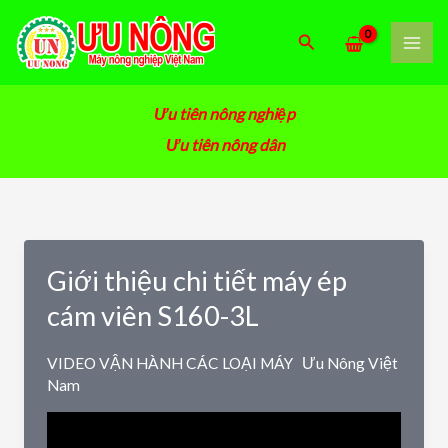
Nhảy
tới
Tìm
nội
kiếm
dung
Ưu tiên nông nghiệp
Ưu tiên nông dân
Giới thiệu chi tiết máy ép
cám viên S160-3L
VIDEO VẬN HÀNH CÁC LOẠI MÁY
Ưu Nông Việt
Nam