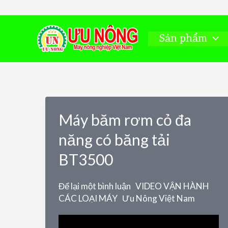
Nhảy
tới
nội
Sản phẩm
dung
Máy băm rơm cỏ đa
năng có băng tải
BT3500
Để lại một bình luận
VIDEO VẬN HÀNH
CÁC LOẠI MÁY
Ưu Nông Việt Nam